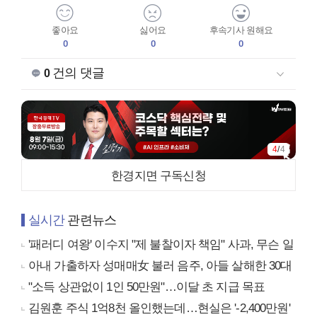
좋아요
싫어요
후속기사 원해요
0
0
0
건의 댓글
0
4
/
4
한경지면 구독신청
실시간
관련뉴스
'패러디 여왕' 이수지 "제 불찰이자 책임" 사과, 무슨 일
아내 가출하자 성매매女 불러 음주, 아들 살해한 30대
"소득 상관없이 1인 50만원"…이달 초 지급 목표
김원훈 주식 1억8천 올인했는데…현실은 '-2,400만원'