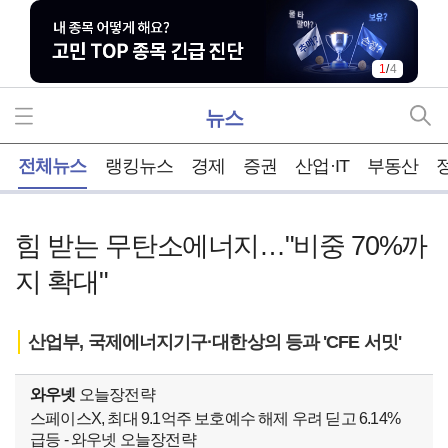
2
/
4
뉴스
홈
전체뉴스
랭킹뉴스
경제
증권
산업·IT
부동산
힘 받는 무탄소에너지…"비중 70%까
지 확대"
산업부, 국제에너지기구·대한상의 등과 'CFE 서밋'
와우넷
오늘장전략
스페이스X, 최대 9.1억주 보호예수 해제 우려 딛고 6.14%
급등 - 와우넷 오늘장전략