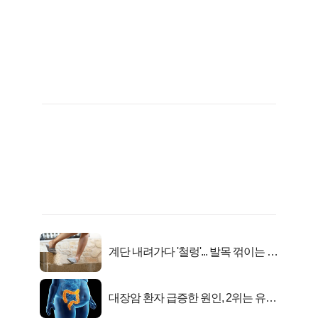
계단 내려가다 '철렁'... 발목 꺾이는 이
유
대장암 환자 급증한 원인, 2위는 유산
균 1위는OO..