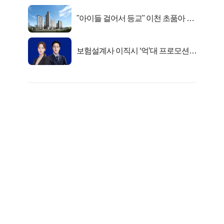
"아이들 걸어서 등교" 이천 초품아 신
축 아파트 잔여세대 공개
보험설계사 이직시 ‘억’대 프로모션!
키움에셋!