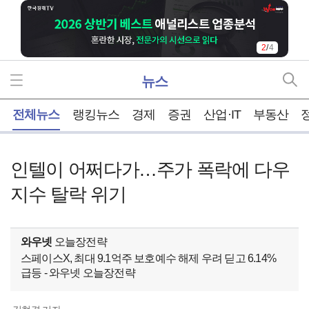
2
/
4
뉴스
홈
전체뉴스
랭킹뉴스
경제
증권
산업·IT
부동산
인텔이 어쩌다가…주가 폭락에 다우
지수 탈락 위기
와우넷
오늘장전략
스페이스X, 최대 9.1억주 보호예수 해제 우려 딛고 6.14%
급등 - 와우넷 오늘장전략