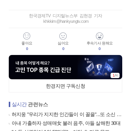
한국경제TV 디지털뉴스부 김현경 기자
khkkim@hankyungtv.com
좋아요
싫어요
후속기사 원해요
0
0
0
1
/
4
한경지면 구독신청
실시간
관련뉴스
허지웅 "우리가 지지한 인간들이 이 꼴을"...또 소신 발언
아내 가출하자 성매매女 불러 음주, 아들 살해한 30대