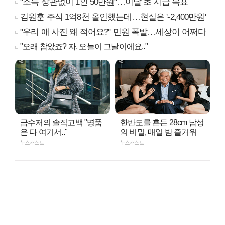
"소득 상관없이 1인 50만원"…이달 초 지급 목표
김원훈 주식 1억8천 올인했는데…현실은 '-2,400만원'
"우리 애 사진 왜 적어요?" 민원 폭발…세상이 어쩌다
"오래 참았죠? 자, 오늘이 그날이에요.."
금수저의 솔직고백 "명품
한반도를 흔든 28cm 남성
은 다 여기서.."
의 비밀, 매일 밤 즐거워
뉴스캐스트
뉴스캐스트