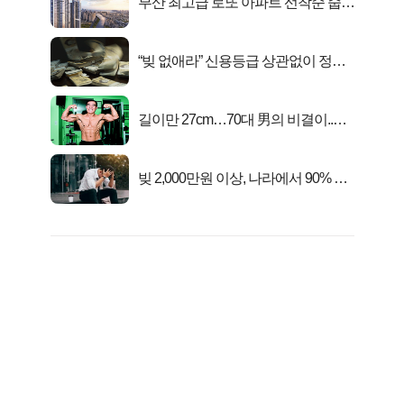
부산 최고급 로또 아파트 선착순 줍줍
떴다!
“빚 없애라” 신용등급 상관없이 정부
서 2억지원!
길이만 27cm…70대 男의 비결이..충
격!
빚 2,000만원 이상, 나라에서 90% 갚
아준다!