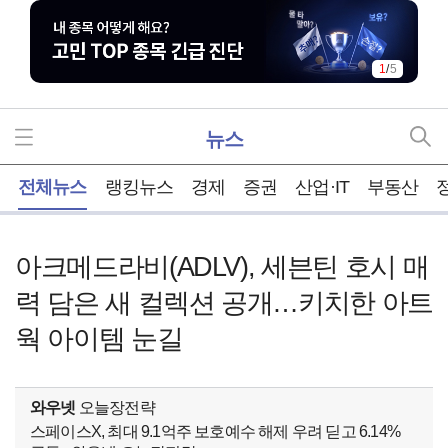
1
/
5
뉴스
홈
전체뉴스
랭킹뉴스
경제
증권
산업·IT
부동산
아크메드라비(ADLV), 세븐틴 호시 매
력 담은 새 컬렉션 공개…키치한 아트
웍 아이템 눈길
와우넷
오늘장전략
스페이스X, 최대 9.1억주 보호예수 해제 우려 딛고 6.14%