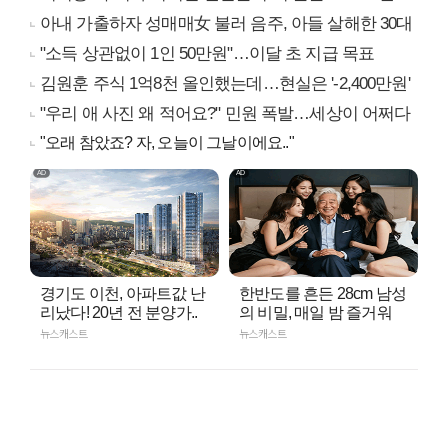
아내 가출하자 성매매女 불러 음주, 아들 살해한 30대
"소득 상관없이 1인 50만원"…이달 초 지급 목표
김원훈 주식 1억8천 올인했는데…현실은 '-2,400만원'
"우리 애 사진 왜 적어요?" 민원 폭발…세상이 어쩌다
"오래 참았죠? 자, 오늘이 그날이에요.."
경기도 이천, 아파트값 난
한반도를 흔든 28cm 남성
리났다! 20년 전 분양가..
의 비밀, 매일 밤 즐거워
뉴스캐스트
뉴스캐스트