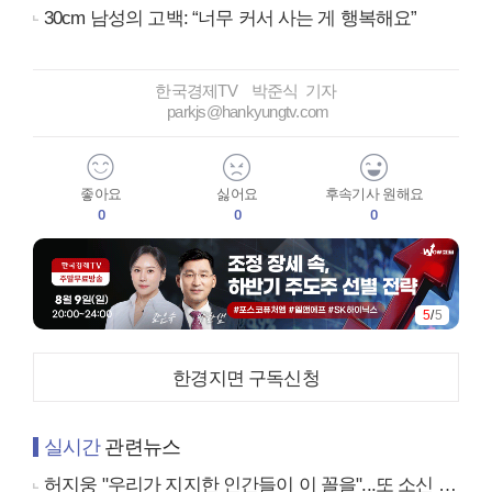
30cm 남성의 고백: “너무 커서 사는 게 행복해요”
한국경제TV 박준식 기자
parkjs@hankyungtv.com
좋아요
싫어요
후속기사 원해요
0
0
0
5
/
5
한경지면 구독신청
실시간
관련뉴스
허지웅 "우리가 지지한 인간들이 이 꼴을"...또 소신 발언