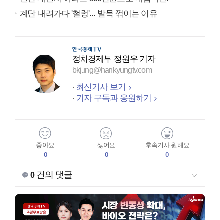
계단 내려가다 '철렁'... 발목 꺾이는 이유
정치경제부 정원우 기자
bkjung@hankyungtv.com
최신기사 보기
기자 구독과 응원하기
좋아요
싫어요
후속기사 원해요
0
0
0
건의 댓글
0