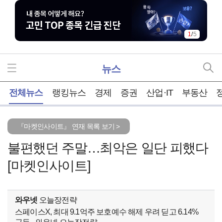
1
/
5
뉴스
홈
전체뉴스
랭킹뉴스
경제
증권
산업·IT
부동산
『마켓인사이트』 연재 목록 보기 >
불편했던 주말…최악은 일단 피했다
[마켓인사이트]
와우넷
오늘장전략
스페이스X, 최대 9.1억주 보호예수 해제 우려 딛고 6.14%