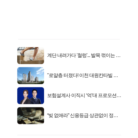
계단 내려가다 '철렁'... 발목 꺾이는 이
유
"로얄층 터졌다! 이천 대원칸타빌 잔
여세대 긴급 공개"
보험설계사 이직시 ‘억’대 프로모션!
키움에셋!
“빚 없애라” 신용등급 상관없이 정부
서 2억지원!