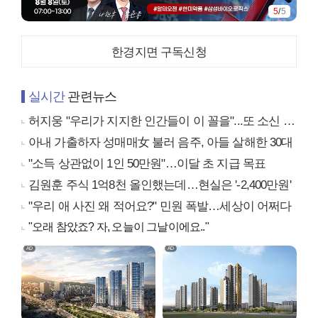
1
/
5
한경지면 구독신청
실시간
관련뉴스
허지웅 "우리가 지지한 인간들이 이 꼴을"...또 소신 발언
아내 가출하자 성매매女 불러 음주, 아들 살해한 30대
"소득 상관없이 1인 50만원"…이달 초 지급 목표
김원훈 주식 1억8천 올인했는데…현실은 '-2,400만원'
"우리 애 사진 왜 적어요?" 민원 폭발…세상이 어쩌다
"오래 참았죠? 자, 오늘이 그날이에요.."