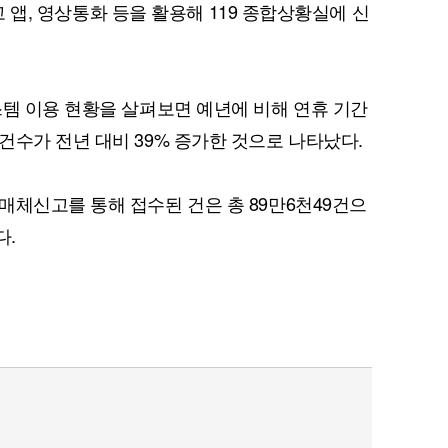
신고 앱, 영상통화 등을 활용해 119 종합상황실에 신
스템 이용 현황을 살펴보면 예년에 비해 연휴 기간
퀀텀
건수가 전년 대비 39% 증가한 것으로 나타났다.
이더리움 클래식
9
매체신고를 통해 접수된 건은 총 89만6천49건으
다.