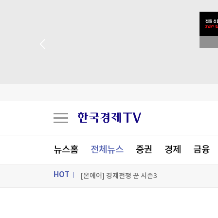
"성수기인데 식당 문 닫고 왔다"…파리 셰프 8명
치명률 45% '공포의 바이러스'…수도까지 번질라 '
 꽝 없는 룰렛 이벤트
"공습만으론 목표 달성 어렵다"…미군 수뇌부, 
[포토+] 박정민, '멋짐 가득한 모습~'
"나야, '흑백요리사' 시즌3"
뉴스홈
전체뉴스
증권
경제
금융
[온에어] 경제전쟁 꾼 시즌3
HOT
"성수기인데 식당 문 닫고 왔다"…파리 셰프 8명
"성수기인데 식당 문 닫고 왔다"…파리 셰프 8명
ON AIR
뉴스