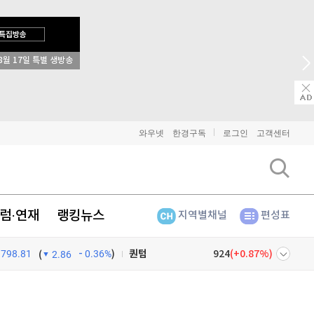
비트코인
91,367,000
(
0.02%
)
8월 17일 특별 생방송
이더리움
2,694,000
(
0.07%
)
리플
1,454
(
0.69%
)
비트코인 캐시
303,700
(
0.46%
)
와우넷
한경구독
로그인
고객센터
이오스
896
(
-0.45%
)
비트코인 골드
1,313
(
-763.82%
)
럼·연재
랭킹뉴스
지역별채널
편성표
퀀텀
924
(
0.87%
)
798.81
0.36%
)
이더리움 클래식
9,160
(
0.38%
)
(
2.86
비트코인
91,367,000
(
0.02%
)
넷
주식창