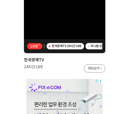
한국경제TV 24시간 LIVE
머니팜 모닝라이브 
한국경제TV
24시간 LIVE
채팅참여