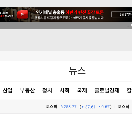
이 안동 찾은 이유
→ 
초비상' [글로벌 pick]
[속보]이재명 대통령 "결혼 불이익 없앤다"…대출·청약·세제 22개 과제 점검
이란전 출구전략 모색
뉴스
산업
부동산
정치
사회
국제
글로벌경제
칼
이 안동 찾은 이유
코스피
6,258.77
0.6%
)
코스닥
(
37.61
이 안동 찾은 이유
TV프로그램
와우