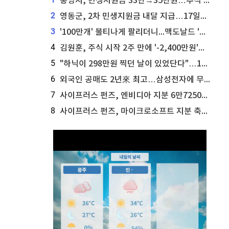
통영시, 민생지원금 33만→35만원…추석 전 푼다
2
영동군, 2차 민생지원금 내달 지급…17일부터 신청 접수
3
'100만개' 불티나게 팔리더니...맥도날드 '충주찰옥수수버거' 돌연 판매 종료
4
김원훈, 주식 시작 2주 만에 '-2,400만원'…"차 한 대 값 날렸다"
5
"하닉이 298만원 찍던 날이 있었단다"…100만 클릭 '전래동화' 정체
6
외국인 공매도 2년來 최고…삼성전자에 무슨일이 [B급기자의 B급리포트]
7
사이프러스 펀즈, 엔비디아 지분 6만7250주 매각
8
사이프러스 펀즈, 마이크로소프트 지분 축소...3만3천 주 매각