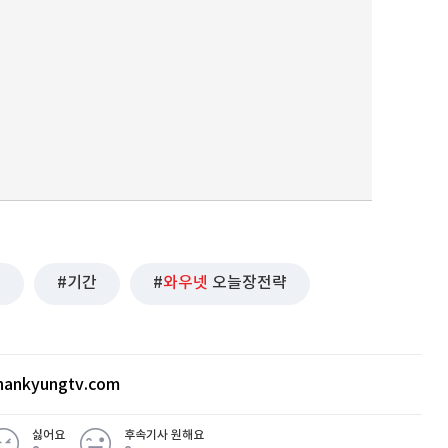
휴
기간
와우넷
오늘장전략
ankyungtv.com
싫어요
후속기사 원해요