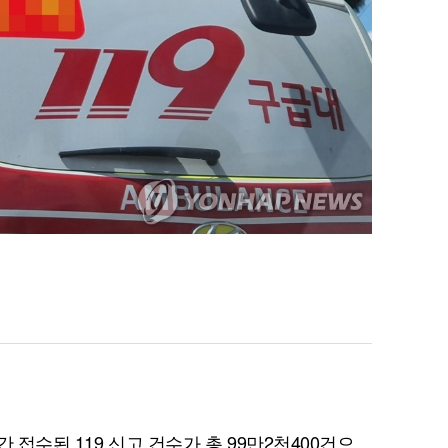
간 접수된 119 신고 건수가 총 99만2천400건으