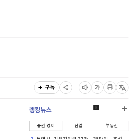
홈
AI추천
품
마켓이슈
특징주
이벤트
구독
랭킹뉴스
증권·경제
산업
부동산
1