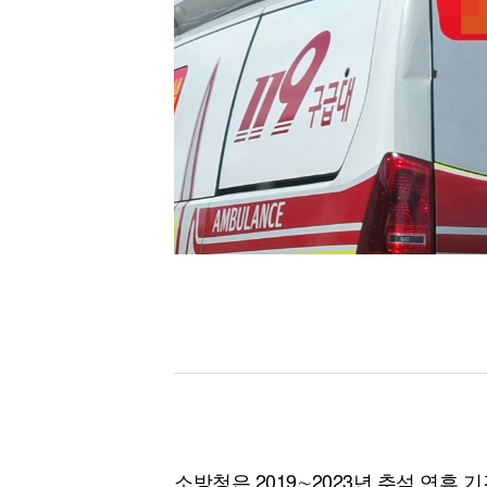
[할인50%] 한·미 투자 올인원 클래스
해외증시
소방청은 2019∼2023년 추석 연휴 기