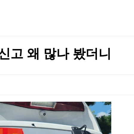
TV홈
무료방송
전체뉴스
증권
파트너스
경제
종목핫라인
추천 상
산업
경제
오늘의 
정치
생활경제
수익후기
국제
기업·CEO
이벤트
칼럼·연재
 신고 왜 많나 봤더니
특집방송
전체 프로그램
채널/편성
지역별채널
)
편성표