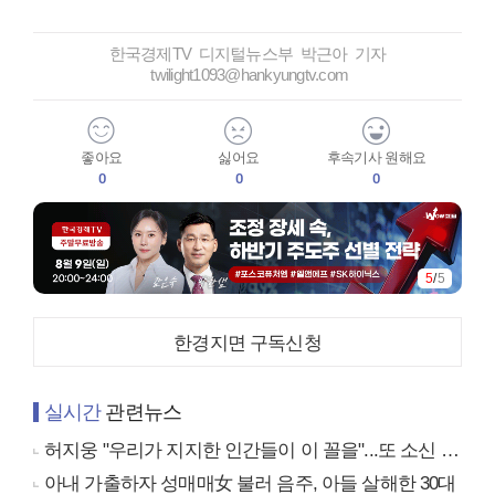
한국경제TV 디지털뉴스부 박근아 기자
twilight1093@hankyungtv.com
좋아요
싫어요
후속기사 원해요
0
0
0
5
/
5
한경지면 구독신청
실시간
관련뉴스
허지웅 "우리가 지지한 인간들이 이 꼴을"...또 소신 발언
아내 가출하자 성매매女 불러 음주, 아들 살해한 30대