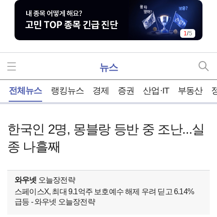
1
/
5
뉴스
홈
전체뉴스
랭킹뉴스
경제
증권
산업·IT
부동산
한국인 2명, 몽블랑 등반 중 조난...실
종 나흘째
와우넷
오늘장전략
스페이스X, 최대 9.1억주 보호예수 해제 우려 딛고 6.14%
급등 - 와우넷 오늘장전략