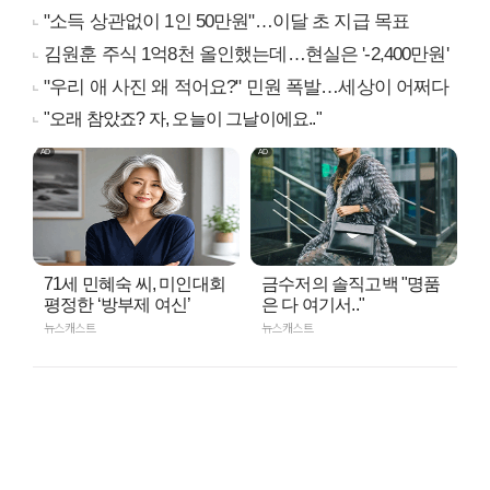
"소득 상관없이 1인 50만원"…이달 초 지급 목표
김원훈 주식 1억8천 올인했는데…현실은 '-2,400만원'
"우리 애 사진 왜 적어요?" 민원 폭발…세상이 어쩌다
"오래 참았죠? 자, 오늘이 그날이에요.."
71세 민혜숙 씨, 미인대회
금수저의 솔직고백 "명품
평정한 ‘방부제 여신’
은 다 여기서.."
뉴스캐스트
뉴스캐스트