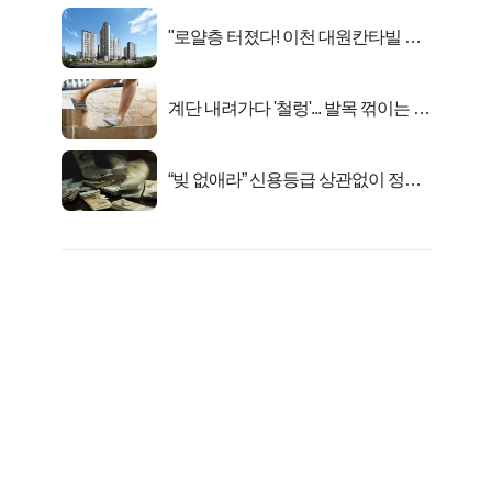
"로얄층 터졌다! 이천 대원칸타빌 잔
여세대 긴급 공개"
계단 내려가다 '철렁'... 발목 꺾이는 이
유
“빚 없애라” 신용등급 상관없이 정부
서 2억지원!