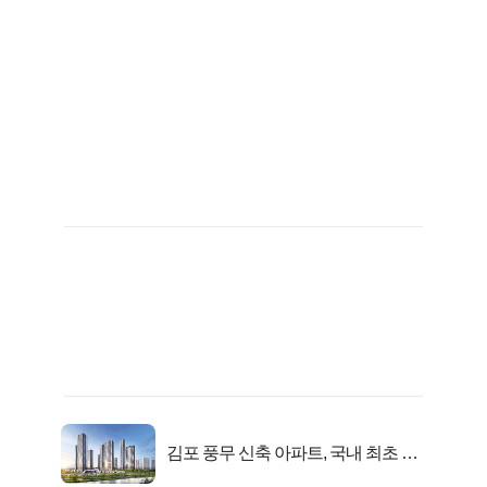
김포 풍무 신축 아파트, 국내 최초 반
값 분양..