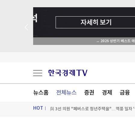
 애널리스트 업종 분석
111년 만에 '금녀의 벽' 깼다…49세 여성 심판의
[속보] 李대통령 주재 '2차 부동산 점검회의' 6
뉴스홈
전체뉴스
증권
경제
금융
與 3선 의원 "폐버스로 청년주택을"…역풍 일자 '
HOT
[포토+] 박정민, '멋짐 가득한 모습~'
"나야, '흑백요리사' 시즌3"
ON AIR
뉴스
[온에어] 더 워룸