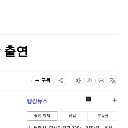
퀀텀
916
(
-0.44%
)
홈
AI추천
이더리움 클래식
9,195
(
1.04%
)
품
마켓이슈
특징주
이벤트
비트코인
91,747,000
(
-0.1%
)
짝 출연
구독
랭킹뉴스
증권·경제
산업
부동산
1