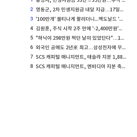
통영시, 민생지원금 33만→35만원…추석 전 푼다
2
영동군, 2차 민생지원금 내달 지급…17일부터 신청 접수
3
'100만개' 불티나게 팔리더니...맥도날드 '충주찰옥수수버거' 돌연 판매 종료
4
김원훈, 주식 시작 2주 만에 '-2,400만원'…"차 한 대 값 날렸다"
5
"하닉이 298만원 찍던 날이 있었단다"…100만 클릭 '전래동화' 정체
6
외국인 공매도 2년來 최고…삼성전자에 무슨일이 [B급기자의 B급리포트]
7
SCS 캐피털 매니지먼트, 테슬라 지분 1,889주 추가 매수
8
SCS 캐피털 매니지먼트, 엔비디아 지분 축소...8,590주 매도