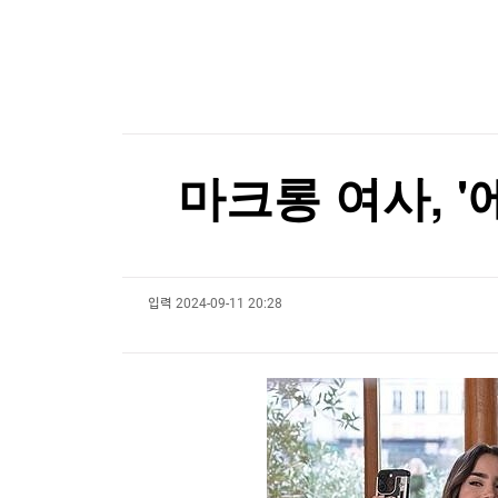
한국경제TV
뉴스홈
111년 만에 '금녀의 벽' 깼다…49세 여성 심판의
머니팜 모닝라이브
증권
굿모닝 작전
금융
111년 만에 '금녀의 벽' 깼다…49세 여성 심판의
오늘장 뭐사지?
부동산
[오후5시] 뉴스플러스
사회
온로드 (ON ROAD) 인사이트
글로벌경제
마크롱 여사, 
랭킹뉴스
입력
2024-09-11 20:28
미네르바아카데미
증권 데이터
스페셜강의
특징주 뉴스
투자/재테크
매매신호 (랭킹100
부동산/세무
투자분석
산업
국내증시
[모집-3기-] 돈버는 트레이딩 투자 북클럽
환율