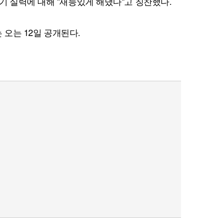
기 실력에 대해 "재능있게 해냈다"고 칭찬했다.
는 오는 12일 공개된다.
퀀텀
이더리움 클래식
9