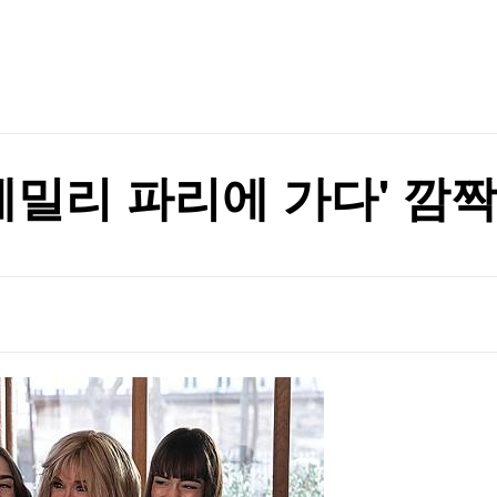
TV홈
무료방송
전체뉴스
 눈물
증권
파트너스
경제
종목핫라인
추천 상
산업
 눈물
경제
오늘의 
정치
생활경제
수익후기
국제
기업·CEO
이벤트
칼럼·연재
'에밀리 파리에 가다' 깜
특집방송
전체 프로그램
채널/편성
지역별채널
)
편성표