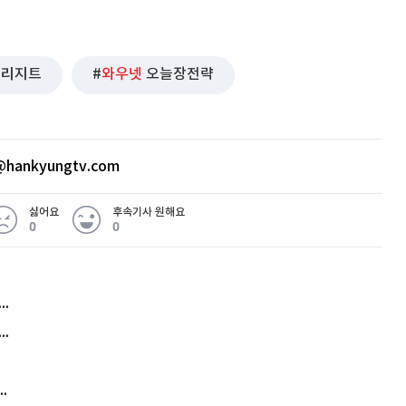
브리지트
와우넷
오늘장전략
hankyungtv.com
싫어요
후속기사 원해요
0
0
허지웅 "우리가 지지한 인간들이 이 꼴을"...또 소신 발언
아내 가출하자 성매매女 불러 음주, 아들 살해한 30대
김원훈 주식 1억8천 올인했는데…현실은 '-2,400만원'