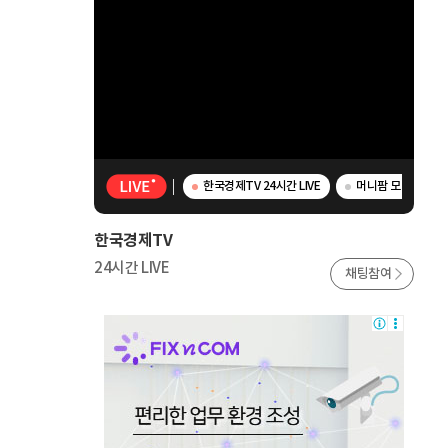
한국경제TV 24시간 LIVE
머니팜 모닝라이브 
한국경제TV
24시간 LIVE
채팅참여