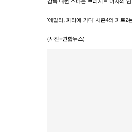
감독 대런 스타는 브리지트 여사의 연
'에밀리, 파리에 가다' 시즌4의 파트2
(사진=연합뉴스)