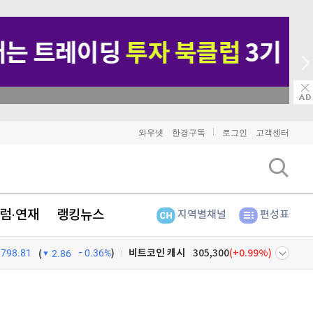
→ 온라인 투자교육은 미네르바아카데미 / minervaacademy.co.kr
비트코인
91,747,000
(
-0.1%
)
와우넷
한경구독
로그인
고객센터
이더리움
2,705,000
(
-0.33%
)
리플
1,459
(
-1.89%
)
럼·연재
랭킹뉴스
지역별채널
편성표
비트코인 캐시
305,300
(
0.99%
)
798.81
0.36%
)
이오스
896
(
-0.45%
)
(
2.86
비트코인 골드
1,313
(
-763.82%
)
넷
주식창