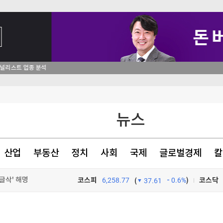
 눈물
뉴스
[속보] 李대통령 "부동산 공급, 기존 사고방식 매달리지 말고 과감히 생각·실천"
시간만에 종료
산업
부동산
정치
사회
국제
글로벌경제
칼
글삭' 해명
코스피
6,258.77
0.6%
)
코스닥
(
37.61
TV프로그램
와우