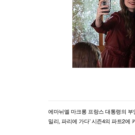
[할인50%] 한·미 투자 올인원 클래스
해외증시
에마뉘엘 마크롱 프랑스 대통령의 부인
밀리, 파리에 가다' 시즌4의 파트2에