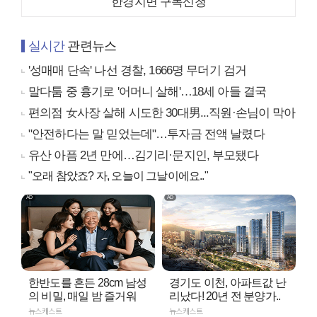
한경지면 구독신청
실시간
관련뉴스
'성매매 단속' 나선 경찰, 1666명 무더기 검거
말다툼 중 흉기로 '어머니 살해'…18세 아들 결국
편의점 女사장 살해 시도한 30대男...직원·손님이 막아
"안전하다는 말 믿었는데"…투자금 전액 날렸다
유산 아픔 2년 만에…김기리·문지인, 부모됐다
"오래 참았죠? 자, 오늘이 그날이에요.."
한반도를 흔든 28cm 남성
경기도 이천, 아파트값 난
의 비밀, 매일 밤 즐거워
리났다! 20년 전 분양가..
뉴스캐스트
뉴스캐스트