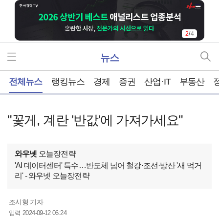
2
/
4
뉴스
홈
전체뉴스
랭킹뉴스
경제
증권
산업·IT
부동산
"꽃게, 계란 '반값'에 가져가세요"
와우넷
오늘장전략
'AI 데이터센터' 특수…반도체 넘어 철강·조선·방산 '새 먹거
리' - 와우넷 오늘장전략
조시형 기자
2024-09-12 06:24
입력