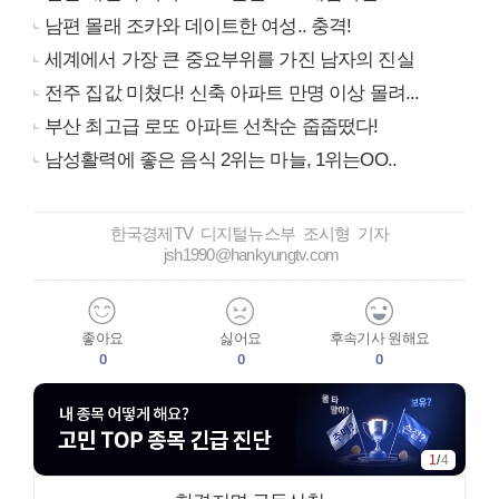
남편 몰래 조카와 데이트한 여성.. 충격!
세계에서 가장 큰 중요부위를 가진 남자의 진실
전주 집값 미쳤다! 신축 아파트 만명 이상 몰려...
부산 최고급 로또 아파트 선착순 줍줍떴다!
남성활력에 좋은 음식 2위는 마늘, 1위는OO..
한국경제TV 디지털뉴스부 조시형 기자
jsh1990@hankyungtv.com
좋아요
싫어요
후속기사 원해요
0
0
0
1
/
4