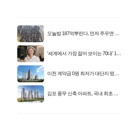
오늘밤 187억뿌린다, 먼저 주우면 최
대1억..!
‘세계에서 가장 젊어 보이는 70대’ 1위
선정…
이천 계약금 0원 최저가 대단지 떴다!
줍줍
김포 풍무 신축 아파트, 국내 최초 반
값 분양..