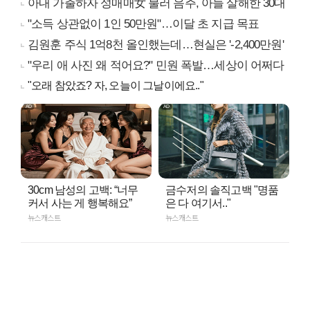
아내 가출하자 성매매女 불러 음주, 아들 살해한 30대
"소득 상관없이 1인 50만원"…이달 초 지급 목표
김원훈 주식 1억8천 올인했는데…현실은 '-2,400만원'
"우리 애 사진 왜 적어요?" 민원 폭발…세상이 어쩌다
"오래 참았죠? 자, 오늘이 그날이에요.."
30cm 남성의 고백: “너무
금수저의 솔직고백 "명품
커서 사는 게 행복해요”
은 다 여기서.."
뉴스캐스트
뉴스캐스트