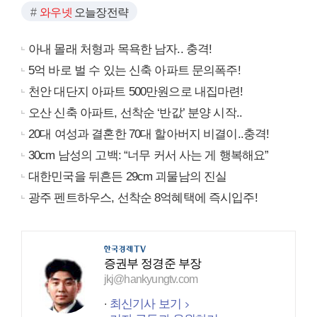
와우넷
오늘장전략
아내 몰래 처형과 목욕한 남자.. 충격!
5억 바로 벌 수 있는 신축 아파트 문의폭주!
천안 대단지 아파트 500만원으로 내집마련!
오산 신축 아파트, 선착순 ‘반값’ 분양 시작..
20대 여성과 결혼한 70대 할아버지 비결이..충격!
30cm 남성의 고백: “너무 커서 사는 게 행복해요”
대한민국을 뒤흔든 29cm 괴물남의 진실
광주 펜트하우스, 선착순 8억혜택에 즉시입주!
증권부 정경준 부장
jkj@hankyungtv.com
최신기사 보기