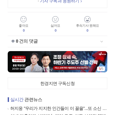
기자 구독과 응원하기
좋아요
싫어요
후속기사 원해요
0
0
0
건의 댓글
0
5
/
5
한경지면 구독신청
실시간
관련뉴스
허지웅 "우리가 지지한 인간들이 이 꼴을"...또 소신 발언