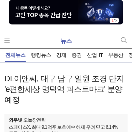
1
/
5
뉴스
홈
전체뉴스
랭킹뉴스
경제
증권
산업·IT
부동산
DL이앤씨, 대구 남구 일원 조경 단지
'e편한세상 명덕역 퍼스트마크' 분양
예정
와우넷
오늘장전략
스페이스X, 최대 9.1억주 보호예수 해제 우려 딛고 6.14%