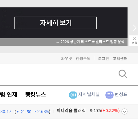
→ 2026 상반기 베스트 애널리스트 업종 분석
와우넷
한경구독
로그인
고객센터
럼·연재
랭킹뉴스
지역별채널
편성표
780.17
2.68%
)
비트코인
91,100,000
(
-0.82%
)
(
21.50
이더리움
2,691,000
(
-0.86%
)
넷
주식창