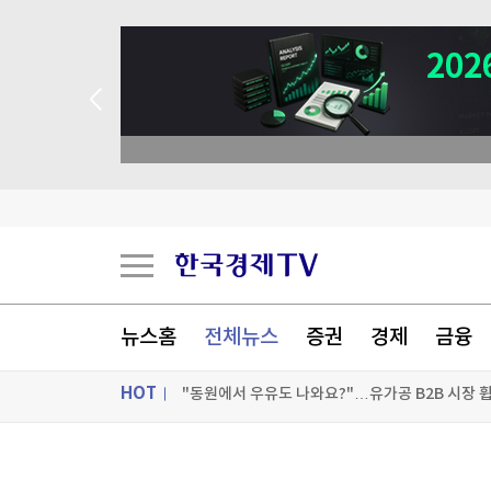
 꽝 없는 룰렛 이벤트
뉴스홈
전체뉴스
증권
경제
금융
HOT
"동원에서 우유도 나와요?"…유가공 B2B 시장 
ON AIR
뉴스
'中 휴머노이드' 유니트리 공모가 확정…1.3조원