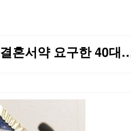
TV홈
무료방송
전체뉴스
합)
증권
파트너스
경제
종목핫라인
추천 상
산업
경제
오늘의 
정치
생활경제
수익후기
국제
기업·CEO
이벤트
칼럼·연재
 결혼서약 요구한 40대
특집방송
휩쓰는 동원F&B
전체 프로그램
휩쓰는 동원F&B
채널/편성
지역별채널
)
편성표