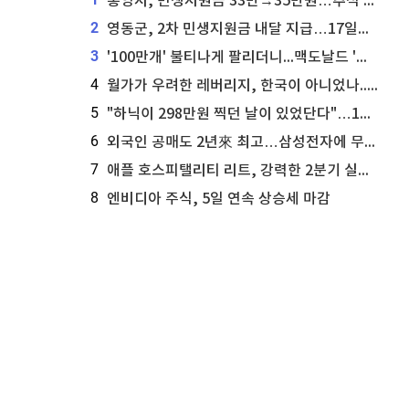
통영시, 민생지원금 33만→35만원…추석 전 푼다
2
영동군, 2차 민생지원금 내달 지급…17일부터 신청 접수
3
'100만개' 불티나게 팔리더니...맥도날드 '충주찰옥수수버거' 돌연 판매 종료
4
월가가 우려한 레버리지, 한국이 아니었나...'상황 인식' 못한 아셴브레너의 추락
5
"하닉이 298만원 찍던 날이 있었단다"…100만 클릭 '전래동화' 정체
6
외국인 공매도 2년來 최고…삼성전자에 무슨일이 [B급기자의 B급리포트]
7
애플 호스피탤리티 리트, 강력한 2분기 실적 발표 세부 내용 공개
8
엔비디아 주식, 5일 연속 상승세 마감