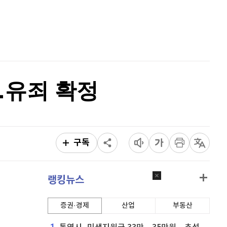
리플
1,466
(
-1.38%
)
홈
AI추천
비트코인 캐시
301,800
(
-0.17%
)
품
마켓이슈
특징주
이벤트
이오스
896
(
-0.45%
)
비트코인 골드
1,313
(
-763.82%
)
…유죄 확정
퀀텀
916
(
-0.44%
)
이더리움 클래식
9,175
(
0.82%
)
비트코인
91,100,000
(
-0.82%
)
구독
랭킹뉴스
증권·경제
산업
부동산
1