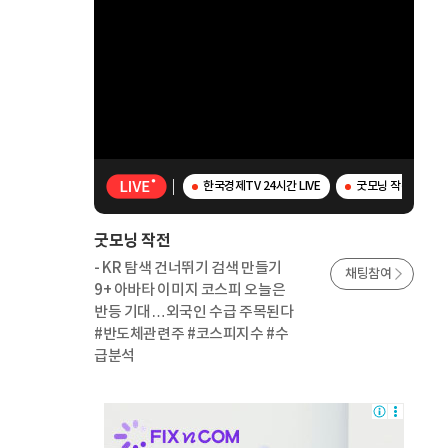
한국경제TV 24시간 LIVE
굿모닝 작전 - K
굿모닝 작전
- KR 탐색 건너뛰기 검색 만들기
채팅참여
9+ 아바타 이미지 코스피 오늘은
반등 기대…외국인 수급 주목된다
#반도체관련주 #코스피지수 #수
급분석