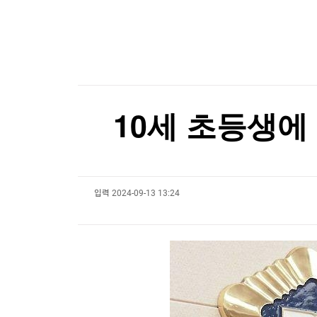
한국경제TV
뉴스홈
알테오젠 2분기 영업이익 342억원…흑자 전환(종
머니팜 모닝라이브
증권
굿모닝 작전
금융
[포토+] 박정민, '멋짐 가득한 모습~'
오늘장 뭐사지?
부동산
"나야, '흑백요리사' 시즌3"
[오후5시] 뉴스플러스
사회
온로드 (ON ROAD) 인사이트
글로벌경제
[온에어] 출발증시 2부
10세 초등생에
랭킹뉴스
"동원에서 우유도 나와요?"…유가공 B2B 시장 
"동원에서 우유도 나와요?"…유가공 B2B 시장 
입력
2024-09-13 13:24
미네르바아카데미
증권 데이터
스페셜강의
특징주 뉴스
투자/재테크
매매신호 (랭킹100
부동산/세무
투자분석
산업
국내증시
[모집-3기-] 돈버는 트레이딩 투자 북클럽
환율