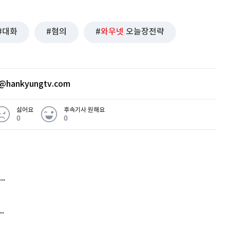
대화
혐의
와우넷
오늘장전략
@hankyungtv.com
싫어요
후속기사 원해요
0
0
 무슨 일
아내 가출하자 성매매女 불러 음주, 아들 살해한 30대
김원훈 주식 1억8천 올인했는데…현실은 '-2,400만원'
'비상'