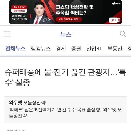
3
/
3
뉴스
홈
전체뉴스
랭킹뉴스
경제
증권
산업·IT
부동산
슈퍼태풍에 물·전기 끊긴 관광지…'특
수' 실종
와우넷
오늘장전략
'빅테크' 잡은 'K전력기기' 연간 수주 목표 줄상향 - 와우넷 오
늘장전략