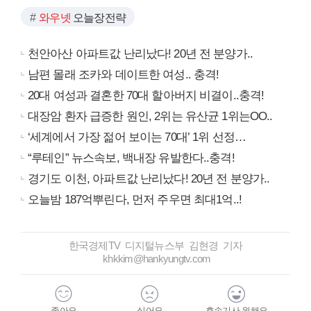
와우넷
오늘장전략
천안아산 아파트값 난리났다! 20년 전 분양가..
남편 몰래 조카와 데이트한 여성.. 충격!
20대 여성과 결혼한 70대 할아버지 비결이..충격!
대장암 환자 급증한 원인, 2위는 유산균 1위는OO..
‘세계에서 가장 젊어 보이는 70대’ 1위 선정…
“루테인” 뉴스속보, 백내장 유발한다..충격!
경기도 이천, 아파트값 난리났다! 20년 전 분양가..
오늘밤 187억뿌린다, 먼저 주우면 최대1억..!
한국경제TV 디지털뉴스부 김현경 기자
khkkim@hankyungtv.com
좋아요
싫어요
후속기사 원해요