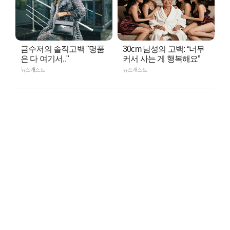
금수저의 솔직고백 "명품
30cm 남성의 고백: “너무
은 다 여기서.."
커서 사는 게 행복해요”
뉴스캐스트
뉴스캐스트