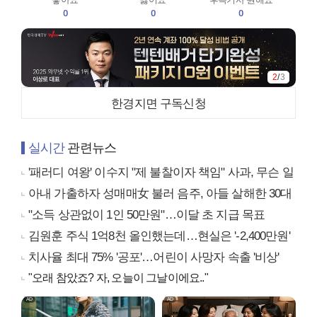
0
0
0
2
/
3
한경지면 구독신청
실시간
관련뉴스
'패러디 여왕' 이수지 "제 불찰이자 책임" 사과, 무슨 일
아내 가출하자 성매매女 불러 음주, 아들 살해한 30대
"소득 상관없이 1인 50만원"…이달 초 지급 목표
김원훈 주식 1억8천 올인했는데…현실은 '-2,400만원'
치사율 최대 75% '공포'…어린이 사망자 속출 '비상'
"오래 참았죠? 자, 오늘이 그날이에요.."