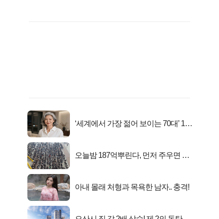
‘세계에서 가장 젊어 보이는 70대’ 1위
선정…
오늘밤 187억뿌린다, 먼저 주우면 최
대1억..!
아내 몰래 처형과 목욕한 남자.. 충격!
오산시 집 값 2배 상승! 제 2의 동탄 신