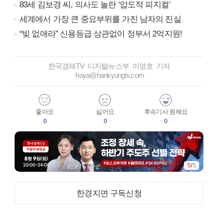
83세 김보경 씨, 의사도 놀란 ‘압도적 피지컬’
세계에서 가장 큰 중요부위를 가진 남자의 진실
“빚 없애라” 신용등급 상관없이 정부서 2억지원!
한국경제TV 디지털뉴스부 이영호 기자
hoya@hankyungtv.com
좋아요
싫어요
후속기사 원해요
0
0
0
5
/
5
한경지면 구독신청