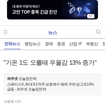
1
/
5
뉴스
홈
전체뉴스
랭킹뉴스
경제
증권
산업·IT
부동산
"기온 1도 오를때 우울감 13% 증가"
와우넷
오늘장전략
스페이스X, 최대 9.1억주 보호예수 해제 우려 딛고 6.14%
급등 - 와우넷 오늘장전략
이영호 기자