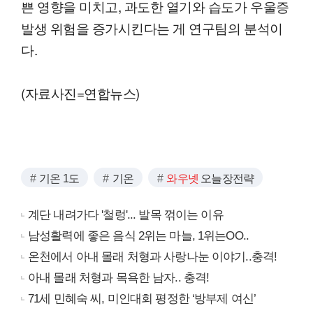
쁜 영향을 미치고, 과도한 열기와 습도가 우울증
발생 위험을 증가시킨다는 게 연구팀의 분석이
다.
(자료사진=연합뉴스)
기온 1도
기온
와우넷
오늘장전략
계단 내려가다 '철렁'... 발목 꺾이는 이유
남성활력에 좋은 음식 2위는 마늘, 1위는OO..
온천에서 아내 몰래 처형과 사랑나눈 이야기..충격!
아내 몰래 처형과 목욕한 남자.. 충격!
71세 민혜숙 씨, 미인대회 평정한 ‘방부제 여신’