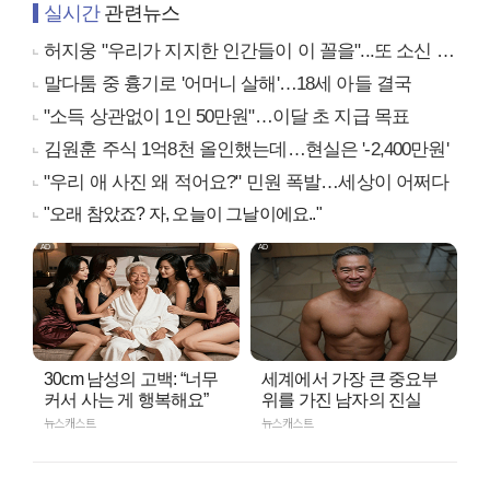
실시간
관련뉴스
허지웅 "우리가 지지한 인간들이 이 꼴을"...또 소신 발언
말다툼 중 흉기로 '어머니 살해'…18세 아들 결국
"소득 상관없이 1인 50만원"…이달 초 지급 목표
김원훈 주식 1억8천 올인했는데…현실은 '-2,400만원'
"우리 애 사진 왜 적어요?" 민원 폭발…세상이 어쩌다
"오래 참았죠? 자, 오늘이 그날이에요.."
30cm 남성의 고백: “너무
세계에서 가장 큰 중요부
커서 사는 게 행복해요”
위를 가진 남자의 진실
뉴스캐스트
뉴스캐스트