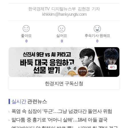
한국경제TV 디지털뉴스부 김현경 기자
khkkim@hankyungtv.com
좋아요
싫어요
후속기사 원해요
0
0
0
4
/
5
한경지면 구독신청
실시간
관련뉴스
폭염 속 심장이 '두근'…그냥 넘겼다간 돌연사 위험
말다툼 중 흉기로 '어머니 살해'…18세 아들 결국