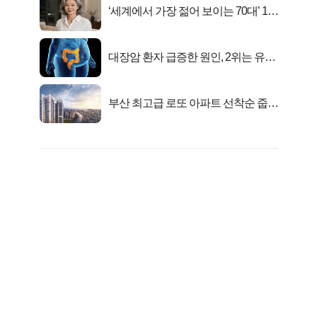
‘세계에서 가장 젊어 보이는 70대’ 1위
선정…
대장암 환자 급증한 원인, 2위는 유산
균 1위는OO..
부산 최고급 로또 아파트 선착순 줍줍
떴다!