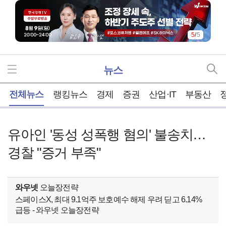
5
/
5
뉴스
홈
전체뉴스
랭킹뉴스
경제
증권
산업·IT
부동산
유아인 '동성 성폭행 혐의' 불송치…
경찰 "증거 부족"
와우넷
오늘장전략
스페이스X, 최대 9.1억주 보호예수 해제 우려 딛고 6.14%
급등 - 와우넷 오늘장전략