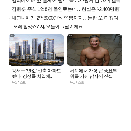
엘리베이터 앞 휠체어 발로 '툭'…사망케 한 70대 결국
김원훈 주식 1억8천 올인했는데…현실은 '-2,400만원'
내연녀에게 2억8000만원 연봉까지…논란 또 터졌다
"오래 참았죠? 자, 오늘이 그날이에요.."
강서구 ‘반값’ 신축 아파트
세계에서 가장 큰 중요부
떴다! 경쟁률 치열해..
위를 가진 남자의 진실
뉴스캐스트
뉴스캐스트