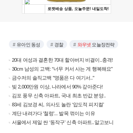
유아인 동성
경찰
와우넷
오늘장전략
20대 여성과 결혼한 70대 할아버지 비결이..충격!
30cm 남성의 고백: “너무 커서 사는 게 행복해요”
금수저의 솔직고백 "명품은 다 여기서.."
빚 2,000만원 이상, 나라에서 90% 갚아준다!
김포 풍무 신축 아파트, 국내 최초 반값 분양..
83세 김보경 씨, 의사도 놀란 ‘압도적 피지컬’
계단 내려가다 '철렁'... 발목 꺾이는 이유
서울에서 제일 싼 ‘동작구’ 신축 아파트..알고보니