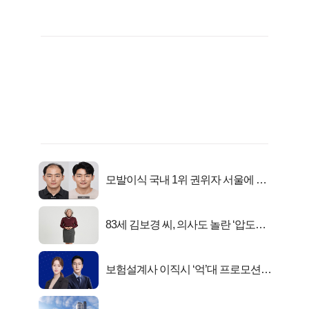
모발이식 국내 1위 권위자 서울에 있
었다..
83세 김보경 씨, 의사도 놀란 ‘압도적
피지컬’
보험설계사 이직시 ‘억’대 프로모션!
키움에셋!