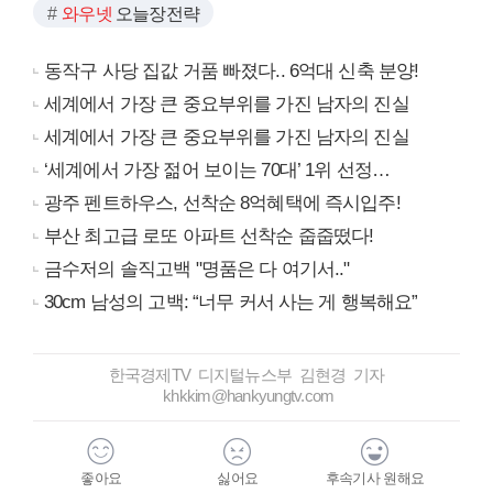
와우넷
오늘장전략
동작구 사당 집값 거품 빠졌다.. 6억대 신축 분양!
세계에서 가장 큰 중요부위를 가진 남자의 진실
세계에서 가장 큰 중요부위를 가진 남자의 진실
‘세계에서 가장 젊어 보이는 70대’ 1위 선정…
광주 펜트하우스, 선착순 8억혜택에 즉시입주!
부산 최고급 로또 아파트 선착순 줍줍떴다!
금수저의 솔직고백 "명품은 다 여기서.."
30cm 남성의 고백: “너무 커서 사는 게 행복해요”
한국경제TV 디지털뉴스부 김현경 기자
khkkim@hankyungtv.com
좋아요
싫어요
후속기사 원해요