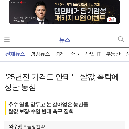
3
/
5
뉴스
홈
전체뉴스
랭킹뉴스
경제
증권
산업·IT
부동산
"25년전 가격도 안돼"…쌀값 폭락에
성난 농심
추수 열흘 앞두고 논 갈아엎은 농민들
쌀값 보장·수입 반대 촉구 집회
와우넷
오늘장전략