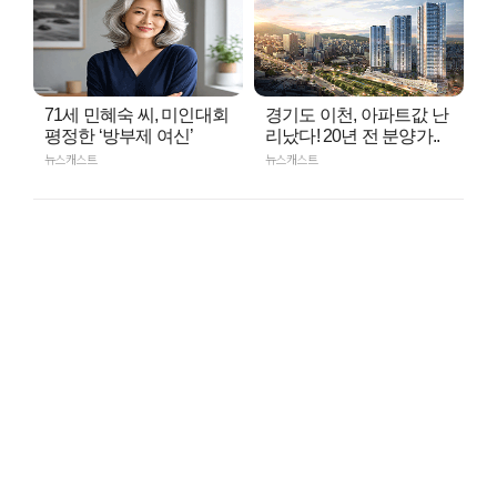
71세 민혜숙 씨, 미인대회
경기도 이천, 아파트값 난
평정한 ‘방부제 여신’
리났다! 20년 전 분양가..
뉴스캐스트
뉴스캐스트