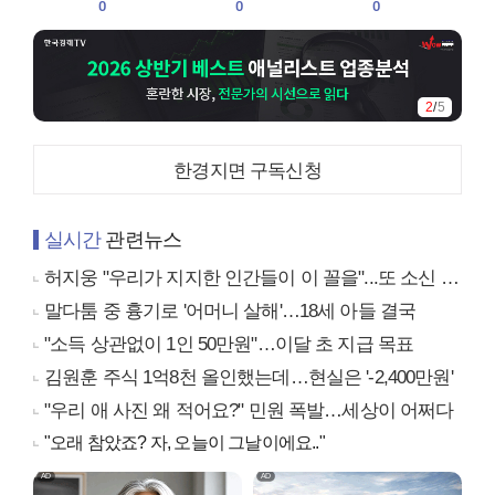
0
0
0
2
/
5
한경지면 구독신청
실시간
관련뉴스
허지웅 "우리가 지지한 인간들이 이 꼴을"...또 소신 발언
말다툼 중 흉기로 '어머니 살해'…18세 아들 결국
"소득 상관없이 1인 50만원"…이달 초 지급 목표
김원훈 주식 1억8천 올인했는데…현실은 '-2,400만원'
"우리 애 사진 왜 적어요?" 민원 폭발…세상이 어쩌다
"오래 참았죠? 자, 오늘이 그날이에요.."