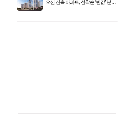
오산 신축 아파트, 선착순 ‘반값’ 분양
시작..