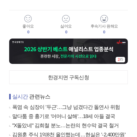
좋아요
싫어요
후속기사 원해요
0
0
0
3
/
5
한경지면 구독신청
실시간
관련뉴스
폭염 속 심장이 '두근'…그냥 넘겼다간 돌연사 위험
말다툼 중 흉기로 '어머니 살해'…18세 아들 결국
"X돌았네" 김희철 분노…논란의 현수막 결국 철거
김원훈 주식 1억8천 올인했는데…현실은 '-2,400만원'