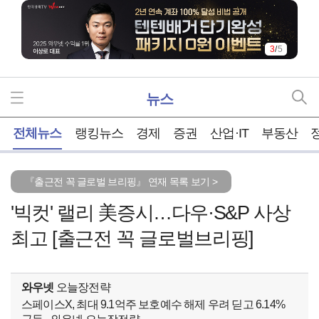
4
/
5
뉴스
홈
전체뉴스
랭킹뉴스
경제
증권
산업·IT
부동산
『출근전 꼭 글로벌 브리핑』 연재 목록 보기 >
'빅컷' 랠리 美증시…다우·S&P 사상
최고 [출근전 꼭 글로벌브리핑]
와우넷
오늘장전략
스페이스X, 최대 9.1억주 보호예수 해제 우려 딛고 6.14%