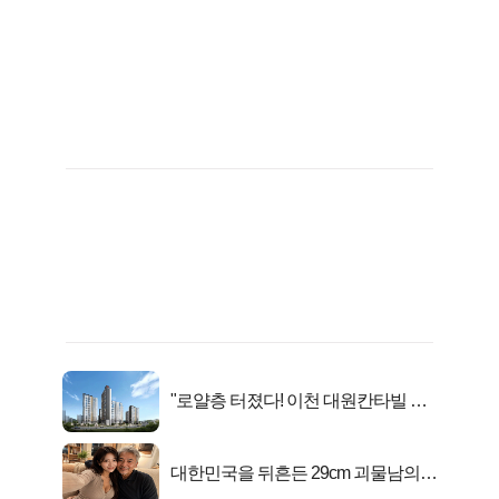
"로얄층 터졌다! 이천 대원칸타빌 잔
여세대 긴급 공개"
대한민국을 뒤흔든 29cm 괴물남의
진실