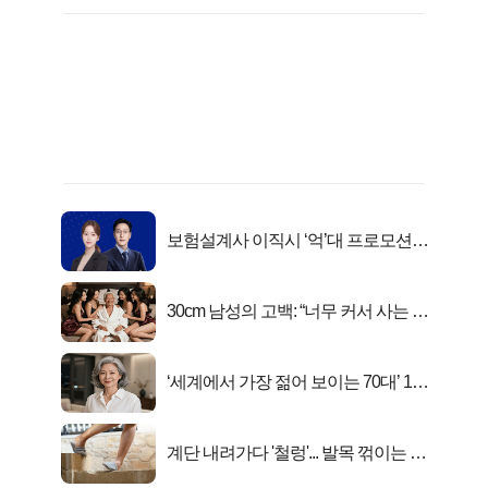
보험설계사 이직시 ‘억’대 프로모션!
키움에셋!
30cm 남성의 고백: “너무 커서 사는 게
행복해요”
‘세계에서 가장 젊어 보이는 70대’ 1위
선정…
계단 내려가다 '철렁'... 발목 꺾이는 이
유