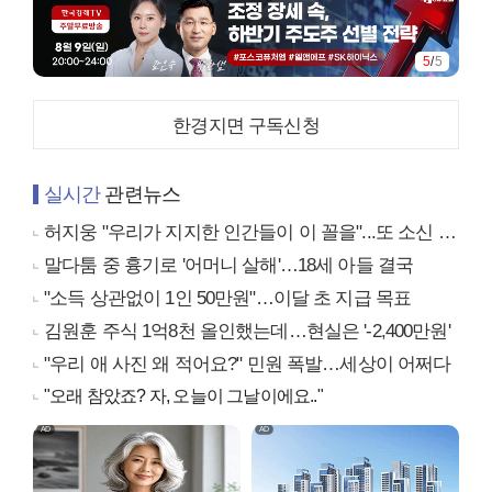
5
/
5
한경지면 구독신청
실시간
관련뉴스
허지웅 "우리가 지지한 인간들이 이 꼴을"...또 소신 발언
말다툼 중 흉기로 '어머니 살해'…18세 아들 결국
"소득 상관없이 1인 50만원"…이달 초 지급 목표
김원훈 주식 1억8천 올인했는데…현실은 '-2,400만원'
"우리 애 사진 왜 적어요?" 민원 폭발…세상이 어쩌다
"오래 참았죠? 자, 오늘이 그날이에요.."