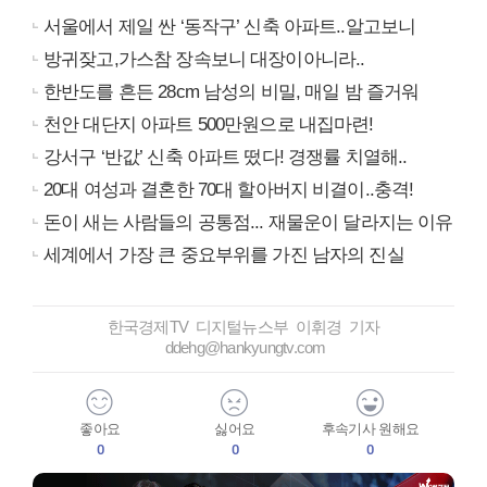
서울에서 제일 싼 ‘동작구’ 신축 아파트..알고보니
방귀잦고,가스참 장속보니 대장이아니라..
한반도를 흔든 28cm 남성의 비밀, 매일 밤 즐거워
천안 대단지 아파트 500만원으로 내집마련!
강서구 ‘반값’ 신축 아파트 떴다! 경쟁률 치열해..
20대 여성과 결혼한 70대 할아버지 비결이..충격!
돈이 새는 사람들의 공통점... 재물운이 달라지는 이유
세계에서 가장 큰 중요부위를 가진 남자의 진실
한국경제TV 디지털뉴스부 이휘경 기자
ddehg@hankyungtv.com
좋아요
싫어요
후속기사 원해요
0
0
0