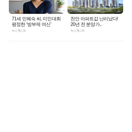
71세 민혜숙 씨, 미인대회
천안 아파트값 난리났다!
평정한 ‘방부제 여신’
20년 전 분양가..
뉴스캐스트
뉴스캐스트