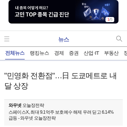
1
/
5
뉴스
홈
전체뉴스
랭킹뉴스
경제
증권
산업·IT
부동산
"민영화 전환점"…日 도쿄메트로 내
달 상장
와우넷
오늘장전략
스페이스X, 최대 9.1억주 보호예수 해제 우려 딛고 6.14%
급등 - 와우넷 오늘장전략