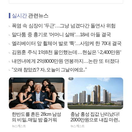
실시간
관련뉴스
폭염 속 심장이 '두근'…그냥 넘겼다간 돌연사 위험
말다툼 중 흉기로 '어머니 살해'…18세 아들 결국
엘리베이터 앞 휠체어 발로 '툭'…사망케 한 70대 결국
김원훈 주식 1억8천 올인했는데…현실은 '-2,400만원'
내연녀에게 2억8000만원 연봉까지…논란 또 터졌다
"오래 참았죠? 자, 오늘이 그날이에요.."
한반도를 흔든 28cm 남성
충남 홍성 집값 난리났다!
의 비밀, 매일 밤 즐거워
2000만원으로 내집 마련..
뉴스캐스트
뉴스캐스트