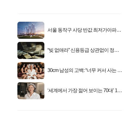
서울 동작구 사당 반값 최저가아파트
마지막...
“빚 없애라” 신용등급 상관없이 정부
서 2억지원!
30cm 남성의 고백: “너무 커서 사는 게
행복해요”
‘세계에서 가장 젊어 보이는 70대’ 1위
선정…