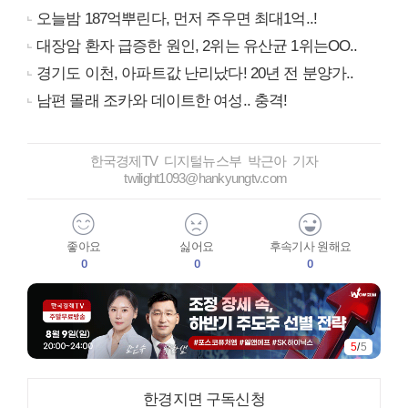
오늘밤 187억뿌린다, 먼저 주우면 최대1억..!
대장암 환자 급증한 원인, 2위는 유산균 1위는OO..
경기도 이천, 아파트값 난리났다! 20년 전 분양가..
남편 몰래 조카와 데이트한 여성.. 충격!
한국경제TV 디지털뉴스부 박근아 기자
twilight1093@hankyungtv.com
좋아요
싫어요
후속기사 원해요
0
0
0
5
/
5
한경지면 구독신청