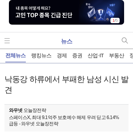
1
/
5
뉴스
홈
전체뉴스
랭킹뉴스
경제
증권
산업·IT
부동산
낙동강 하류에서 부패한 남성 시신 발
견
와우넷
오늘장전략
스페이스X, 최대 9.1억주 보호예수 해제 우려 딛고 6.14%
급등 - 와우넷 오늘장전략