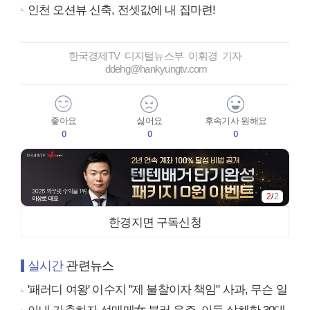
인천 오션뷰 신축, 전셋값에 내 집마련!
한국경제TV 디지털뉴스부 이휘경 기자
ddehg@hankyungtv.com
좋아요
싫어요
후속기사 원해요
0
0
0
2
/
2
한경지면 구독신청
실시간
관련뉴스
'패러디 여왕' 이수지 "제 불찰이자 책임" 사과, 무슨 일