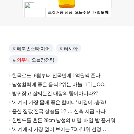
페북인스타 이어
러시아
와우넷
오늘장전략
한국로또, 8월부터 전국민에 1억원씩 준다
남성활력에 좋은 음식 2위는 마늘, 1위는OO..
방귀잦고,살찌는건 대장의 똥이아니라??
‘세계서 가장 몸매 좋은 할머니’ 비결이..충격!
울산 집값 전국 상승률 1위… 신축 지금 사라!
한반도를 흔든 28cm 남성의 비밀, 매일 밤 즐거워
‘세계에서 가장 젊어 보이는 70대’ 1위 선정…