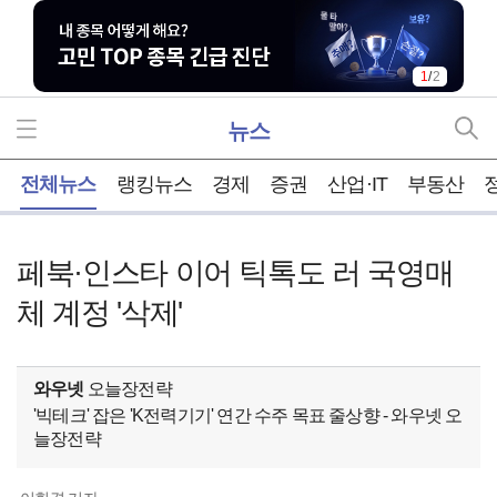
1
/
2
뉴스
홈
전체뉴스
랭킹뉴스
경제
증권
산업·IT
부동산
페북·인스타 이어 틱톡도 러 국영매
체 계정 '삭제'
와우넷
오늘장전략
'빅테크' 잡은 'K전력기기' 연간 수주 목표 줄상향 - 와우넷 오
늘장전략