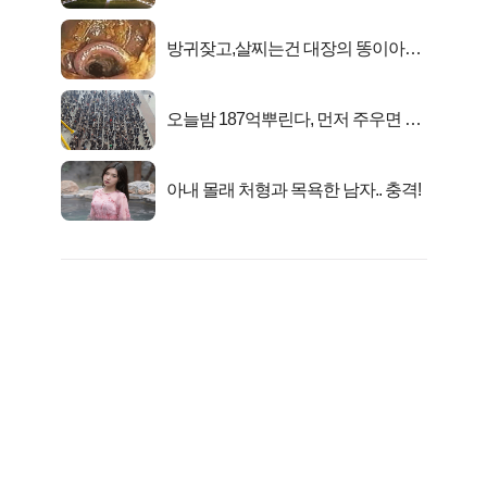
마지막...
방귀잦고,살찌는건 대장의 똥이아니
라??
오늘밤 187억뿌린다, 먼저 주우면 최
대1억..!
아내 몰래 처형과 목욕한 남자.. 충격!