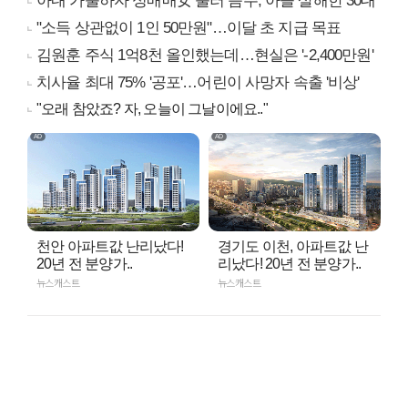
아내 가출하자 성매매女 불러 음주, 아들 살해한 30대
"소득 상관없이 1인 50만원"…이달 초 지급 목표
김원훈 주식 1억8천 올인했는데…현실은 '-2,400만원'
치사율 최대 75% '공포'…어린이 사망자 속출 '비상'
"오래 참았죠? 자, 오늘이 그날이에요.."
천안 아파트값 난리났다!
경기도 이천, 아파트값 난
20년 전 분양가..
리났다! 20년 전 분양가..
뉴스캐스트
뉴스캐스트