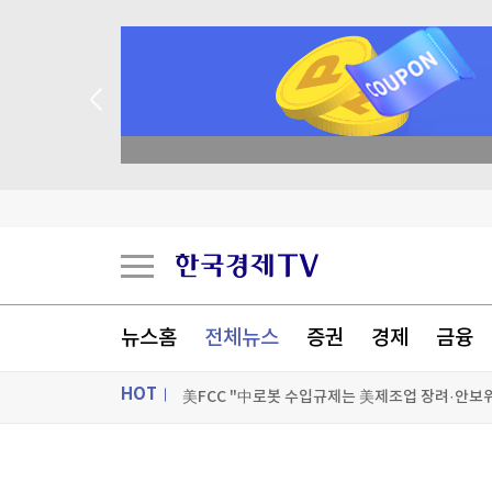
academy.co.kr
美진보 좌장 샌더스, 한국계 주지사 후보에 "공개
시리아 수도 외곽서 미니버스 폭발…"3명 사망"
뉴스홈
전체뉴스
증권
경제
금융
美FCC "中로봇 수입규제는 美제조업 장려·안보위
HOT
美민주, 트럼프 측에 30억원 건넨 韓기업 정조준
[포토+] 박정민, '멋짐 가득한 모습~'
ON AIR
뉴스
"나야, '흑백요리사' 시즌3"