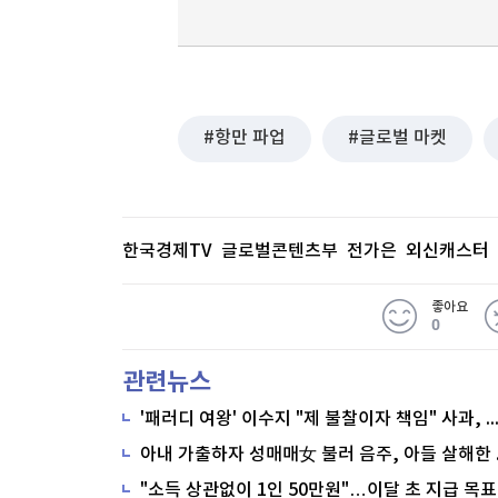
항만 파업
글로벌 마켓
한국경제TV 글로벌콘텐츠부 전가은 외신캐스터
좋아요
0
관련뉴스
'패러디 여왕' 이수지 "제 불찰이자 책임" 사과,
"소득 상관없이 1인 50만원"…이달 초 지급 목표