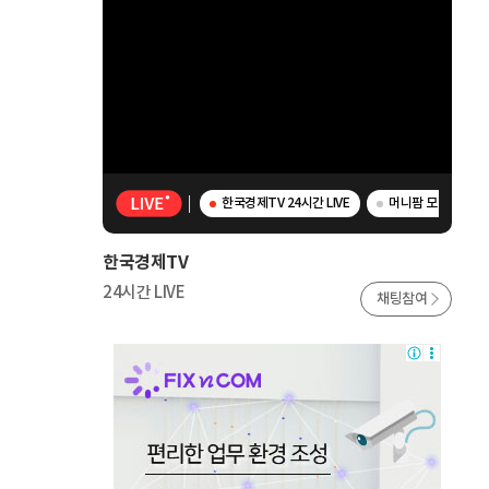
한국경제TV 24시간 LIVE
머니팜 모닝라이브 -
한국경제TV
24시간 LIVE
채팅참여