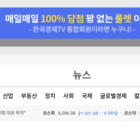
뉴스
지지 않겠다"
산업
부동산
정치
사회
국제
글로벌경제
칼
험 대응 목적"
…"잠재적 뇌물"
코스피
6,296.38
4.58%
)
코스닥
(
301.88
TV프로그램
와우