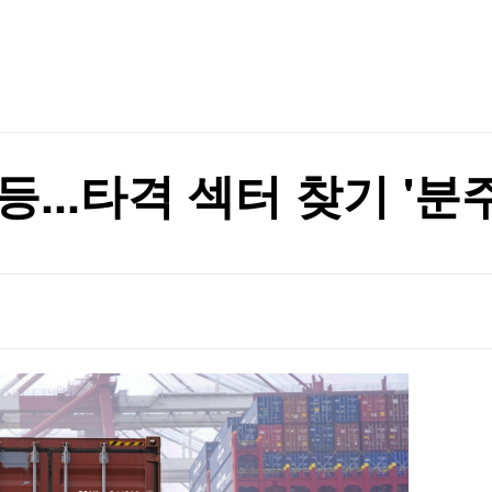
TV홈
무료방송
전체뉴스
포트>
증권
파트너스
경제
종목핫라인
추천 상
산업
지지 않겠다"
경제
오늘의 
정치
지지 않겠다"
생활경제
수익후기
국제
기업·CEO
이벤트
칼럼·연재
...타격 섹터 찾기 '분주
특집방송
전체 프로그램
채널/편성
지역별채널
)
편성표