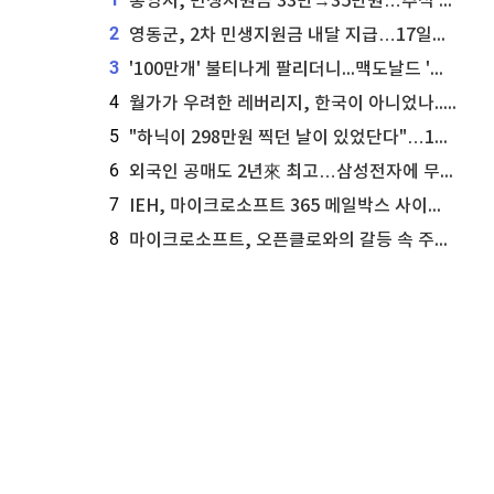
통영시, 민생지원금 33만→35만원…추석 전 푼다
2
영동군, 2차 민생지원금 내달 지급…17일부터 신청 접수
3
'100만개' 불티나게 팔리더니...맥도날드 '충주찰옥수수버거' 돌연 판매 종료
4
월가가 우려한 레버리지, 한국이 아니었나...'상황 인식' 못한 아셴브레너의 추락
5
"하닉이 298만원 찍던 날이 있었단다"…100만 클릭 '전래동화' 정체
6
외국인 공매도 2년來 최고…삼성전자에 무슨일이 [B급기자의 B급리포트]
7
IEH, 마이크로소프트 365 메일박스 사이버보안 사고 조사 착수
8
마이크로소프트, 오픈클로와의 갈등 속 주가 상승