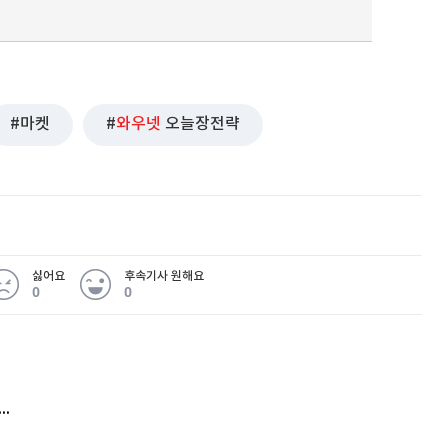
마켓
와우넷
오늘장전략
싫어요
후속기사 원해요
0
0
 무슨 일
아내 가출하자 성매매女 불러 음주, 아들 살해한 30대