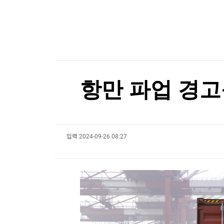
한국경제TV
뉴스홈
[온에어] 주식, 알아야번다 <박문환의 스페셜 리
머니팜 모닝라이브
증권
굿모닝 작전
금융
美진보 좌장 샌더스, 한국계 주지사 후보에 "공개
오늘장 뭐사지?
부동산
美진보 좌장 샌더스, 한국계 주지사 후보에 "공개
[오후5시] 뉴스플러스
사회
온로드 (ON ROAD) 인사이트
글로벌경제
항만 파업 경고등
랭킹뉴스
입력
2024-09-26 08:27
미네르바아카데미
증권 데이터
스페셜강의
특징주 뉴스
투자/재테크
매매신호 (랭킹100
부동산/세무
투자분석
산업
국내증시
[모집-3기-] 돈버는 트레이딩 투자 북클럽
환율