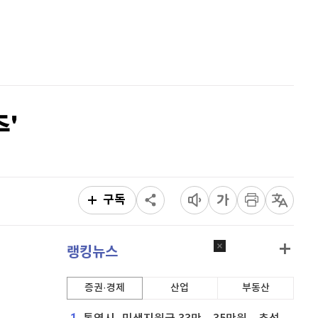
비트코인 골드
1,313
(
-763.82%
)
홈
AI추천
퀀텀
919
(
-0.11%
)
품
마켓이슈
특징주
이벤트
이더리움 클래식
9,200
(
1.1%
)
비트코인
91,360,000
(
-0.52%
)
'
구독
랭킹뉴스
증권·경제
산업
부동산
1