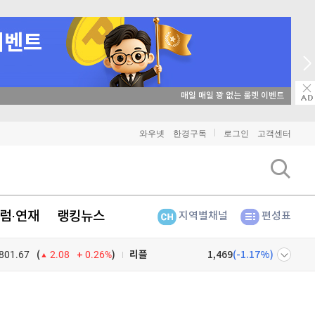
매일 매일 꽝 없는 룰렛 이벤트
와우넷
한경구독
로그인
고객센터
비트코인
91,360,000
(
-0.52%
)
이더리움
2,705,000
(
-0.33%
)
럼·연재
랭킹뉴스
지역별채널
편성표
리플
1,469
(
-1.17%
)
801.67
0.26%
)
비트코인 캐시
302,300
(
0%
)
(
2.08
이오스
896
(
-0.45%
)
넷
주식창