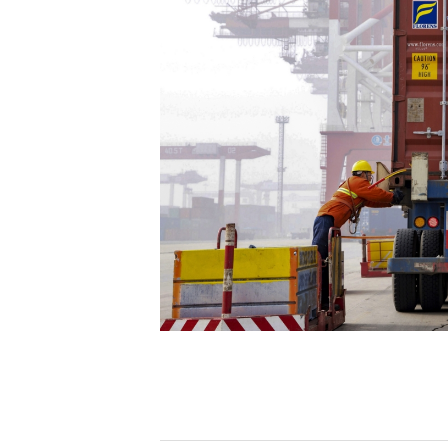
[할인50%] 한·미 투자 올인원 클래스
해외증시