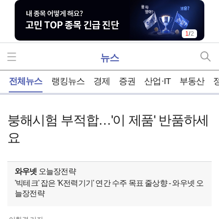
1
/
2
뉴스
홈
전체뉴스
랭킹뉴스
경제
증권
산업·IT
부동산
붕해시험 부적합…'이 제품' 반품하세
요
와우넷
오늘장전략
'빅테크' 잡은 'K전력기기' 연간 수주 목표 줄상향 - 와우넷 오
늘장전략