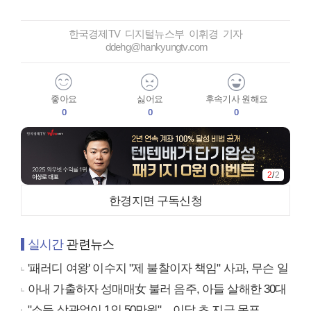
한국경제TV 디지털뉴스부 이휘경 기자
ddehg@hankyungtv.com
좋아요
싫어요
후속기사 원해요
0
0
0
2
/
2
한경지면 구독신청
실시간
관련뉴스
'패러디 여왕' 이수지 "제 불찰이자 책임" 사과, 무슨 일
아내 가출하자 성매매女 불러 음주, 아들 살해한 30대
"소득 상관없이 1인 50만원"…이달 초 지급 목표