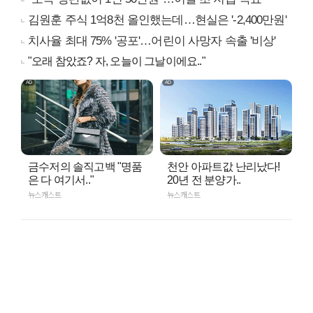
김원훈 주식 1억8천 올인했는데…현실은 '-2,400만원'
치사율 최대 75% '공포'…어린이 사망자 속출 '비상'
"오래 참았죠? 자, 오늘이 그날이에요.."
금수저의 솔직고백 "명품
천안 아파트값 난리났다!
은 다 여기서.."
20년 전 분양가..
뉴스캐스트
뉴스캐스트