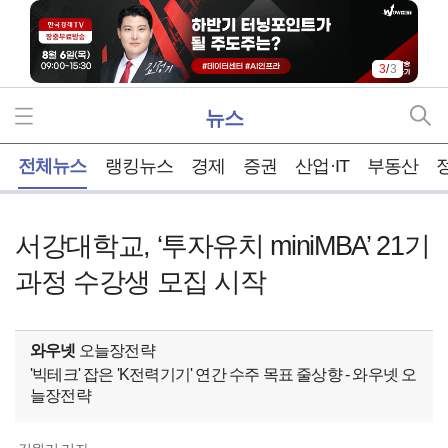
1
/
3
뉴스
홈
전체뉴스
랭킹뉴스
경제
증권
산업·IT
부동산
서강대학교, ‘투자유치 miniMBA’ 21기
과정 수강생 모집 시작
와우넷
오늘장전략
'빅테크' 잡은 'K전력기기' 연간 수주 목표 줄상향 - 와우넷 오
늘장전략