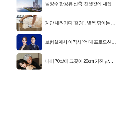
남양주 한강뷰 신축, 전셋값에 내집마
련!
계단 내려가다 '철렁'... 발목 꺾이는 이
유
보험설계사 이직시 ‘억’대 프로모션!
키움에셋!
나이 70살에 그곳이 20cm 커진 남자..
충격!