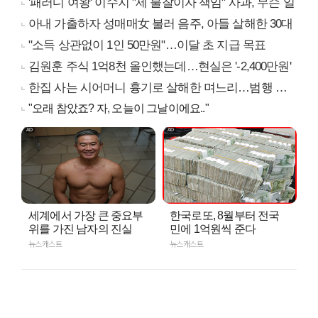
'패러디 여왕' 이수지 "제 불찰이자 책임" 사과, 무슨 일
아내 가출하자 성매매女 불러 음주, 아들 살해한 30대
"소득 상관없이 1인 50만원"…이달 초 지급 목표
김원훈 주식 1억8천 올인했는데…현실은 '-2,400만원'
한집 사는 시어머니 흉기로 살해한 며느리…범행 동기는
"오래 참았죠? 자, 오늘이 그날이에요.."
세계에서 가장 큰 중요부
한국로또, 8월부터 전국
위를 가진 남자의 진실
민에 1억원씩 준다
뉴스캐스트
뉴스캐스트