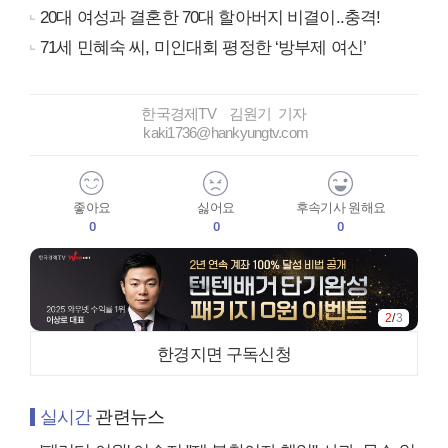
20대 여성과 결혼한 70대 할아버지 비결이..충격!
71세 민혜숙 씨, 미인대회 평정한 ‘방부제 여신’
한국경제TV 김원기 기자
kaki1736@hankyungtv.com
좋아요
싫어요
후속기사 원해요
0
0
0
2
/
3
한경지면 구독신청
실시간
관련뉴스