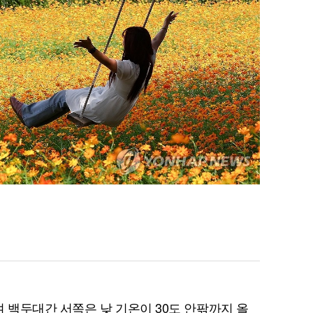
백두대간 서쪽은 낮 기온이 30도 안팎까지 올