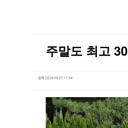
한국경제TV
뉴스홈
[속보]주진우 "선관위, 투표자 수90분 전 입력"
머니팜 모닝라이브
증권
굿모닝 작전
금융
오늘장 뭐사지?
부동산
[오후5시] 뉴스플러스
사회
온로드 (ON ROAD) 인사이트
글로벌경제
주말도 최고 3
랭킹뉴스
입력
2024-09-27 17:34
미네르바아카데미
증권 데이터
스페셜강의
특징주 뉴스
투자/재테크
매매신호 (랭킹100
부동산/세무
투자분석
산업
국내증시
[모집-3기-] 돈버는 트레이딩 투자 북클럽
환율