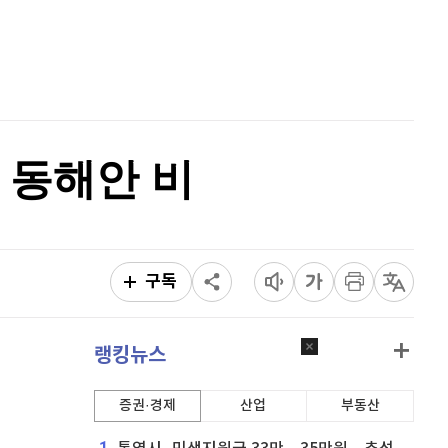
이더리움 클래식
9,145
(
-0.49%
)
홈
AI추천
비트코인
91,195,000
(
-0.35%
)
품
마켓이슈
특징주
이벤트
고 동해안 비
구독
랭킹뉴스
증권·경제
산업
부동산
1