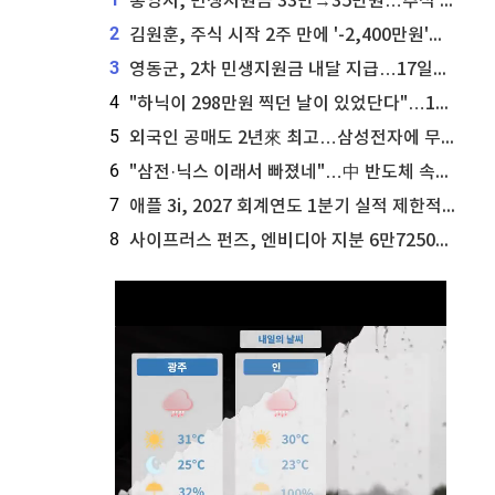
통영시, 민생지원금 33만→35만원…추석 전 푼다
2
김원훈, 주식 시작 2주 만에 '-2,400만원'…"차 한 대 값 날렸다"
3
영동군, 2차 민생지원금 내달 지급…17일부터 신청 접수
4
"하닉이 298만원 찍던 날이 있었단다"…100만 클릭 '전래동화' 정체
5
외국인 공매도 2년來 최고…삼성전자에 무슨일이 [B급기자의 B급리포트]
6
"삼전·닉스 이래서 빠졌네"…中 반도체 속사정 [B급기자의 B급리포트]
7
애플 3i, 2027 회계연도 1분기 실적 제한적 검토 통과
8
사이프러스 펀즈, 엔비디아 지분 6만7250주 매각