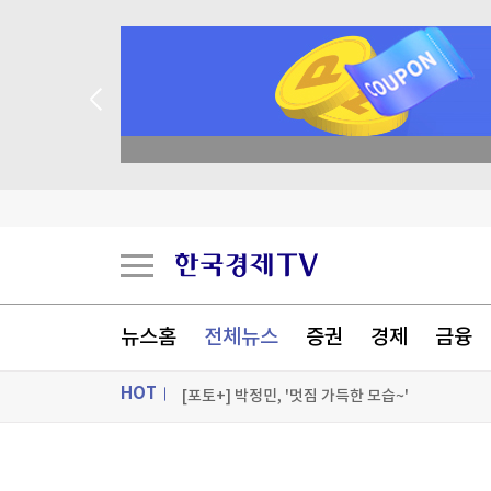
종목 무료 정밀 진단
[속보]주진우 "선관위, 투표자 수90분 전 입력"
"만화책에 딱이네"…'아이폰 천하' 일본서도 품절
9세 아이도 예외 아니었다…"전쟁 중 '말 피' 수혈
다카이치, 나가사키서도 방향성 뉘앙스 뺀 '비핵3
뉴스홈
전체뉴스
증권
경제
금융
[포토+] 박정민, '멋짐 가득한 모습~'
HOT
"나야, '흑백요리사' 시즌3"
[온에어] 국고처 1부
ON AIR
뉴스
[속보]주진우 "선관위, 투표자 수90분 전 입력"