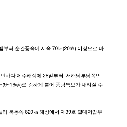
퀀텀
이더리움 클래식
9
부터 순간풍속이 시속 70㎞(20㎧) 이상으로 바
먼바다·제주해상에 28일부터, 서해남부남쪽먼
㎞(9~16㎧)로 강하게 불어 풍랑특보가 내려질 수
닐라 북동쪽 820㎞ 해상에서 제39호 열대저압부