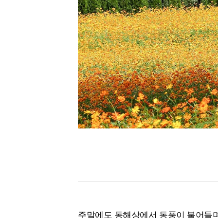
[할인50%] 한·미 투자 올인원 클래스
해외증시
주말에도 동해상에서 동풍이 불어들며 