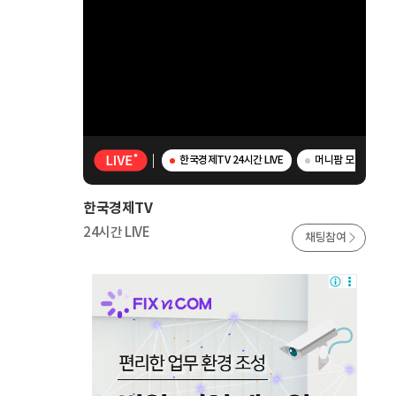
한국경제TV 24시간 LIVE
머니팜 모닝라이브 
한국경제TV
24시간 LIVE
채팅참여