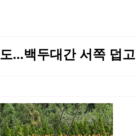
TV홈
무료방송
전체뉴스
증권
파트너스
경제
종목핫라인
추천 상
산업
경제
오늘의 
정치
생활경제
수익후기
국제
기업·CEO
이벤트
칼럼·연재
0도...백두대간 서쪽 덥
특집방송
전체 프로그램
채널/편성
지역별채널
)
편성표