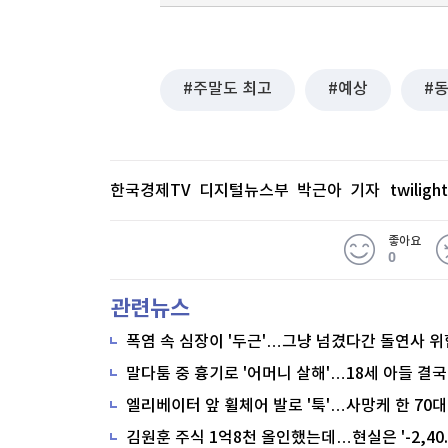
주말도 최고
예상
한국경제TV 디지털뉴스부 박근아 기자
twilig
좋아요
0
관련뉴스
폭염 속 심장이 '두근'…그냥 넘겼다간 돌연사 위
말다툼 중 흉기로 '어머니 살해'…18세 아들 결국