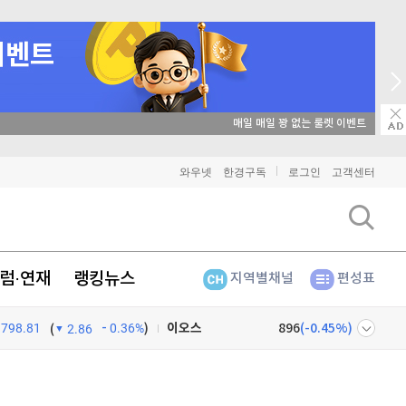
비트코인
매일 매일 꽝 없는 룰렛 이벤트
91,195,000
(
-0.35%
)
이더리움
2,698,000
(
-0.19%
)
와우넷
한경구독
로그인
고객센터
리플
1,460
(
-0.48%
)
비트코인 캐시
302,600
(
-1.24%
)
럼·연재
랭킹뉴스
지역별채널
편성표
이오스
896
(
-0.45%
)
798.81
0.36%
)
비트코인 골드
1,313
(
-763.82%
)
(
2.86
퀀텀
943
(
1.84%
)
넷
주식창