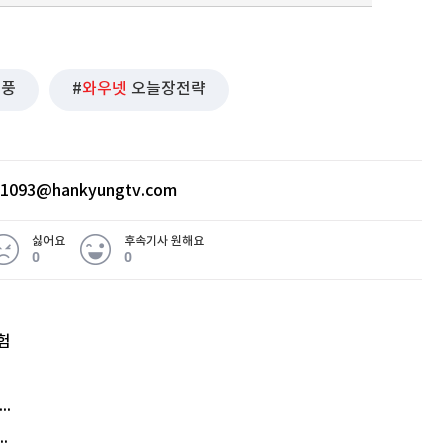
동풍
와우넷
오늘장전략
ht1093@hankyungtv.com
싫어요
후속기사 원해요
0
0
험
엘리베이터 앞 휠체어 발로 '툭'…사망케 한 70대 결국
김원훈 주식 1억8천 올인했는데…현실은 '-2,400만원'