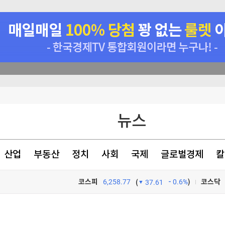
난 '아재폰'
뉴스
한 日 의대"
원칙' 표현유지(종합)
산업
부동산
정치
사회
국제
글로벌경제
칼
코스피
6,258.77
0.6%
)
코스닥
(
37.61
TV프로그램
와우