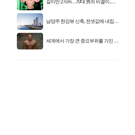
길이만 27cm…70대 男의 비결이..충
격!
남양주 한강뷰 신축, 전셋값에 내집마
련!
세계에서 가장 큰 중요부위를 가진 남
자의 진실