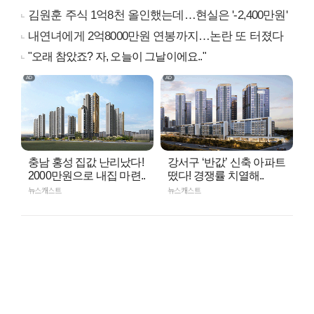
김원훈 주식 1억8천 올인했는데…현실은 '-2,400만원'
내연녀에게 2억8000만원 연봉까지…논란 또 터졌다
"오래 참았죠? 자, 오늘이 그날이에요.."
충남 홍성 집값 난리났다!
강서구 ‘반값’ 신축 아파트
2000만원으로 내집 마련..
떴다! 경쟁률 치열해..
뉴스캐스트
뉴스캐스트