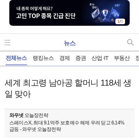
1
/
5
뉴스
홈
전체뉴스
랭킹뉴스
경제
증권
산업·IT
부동산
세계 최고령 남아공 할머니 118세 생
일 맞아
와우넷
오늘장전략
스페이스X, 최대 9.1억주 보호예수 해제 우려 딛고 6.14%
급등 - 와우넷 오늘장전략