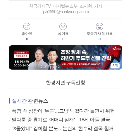
한국경제TV 디지털뉴스부 조시형 기자
jsh1990@hankyungtv.com
좋아요
싫어요
후속기사 원해요
0
0
0
5
/
5
한경지면 구독신청
실시간
관련뉴스
폭염 속 심장이 '두근'…그냥 넘겼다간 돌연사 위험
말다툼 중 흉기로 '어머니 살해'…18세 아들 결국
"X돌았네" 김희철 분노…논란의 현수막 결국 철거