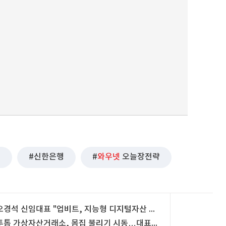
출
신한은행
와우넷
오늘장전략
오경석 신임대표 "업비트, 지능형 디지털자산 플랫폼으로 도약"
투톱 가상자산거래소, 몸집 불리기 시동…대표 교체에 사업 분할까지