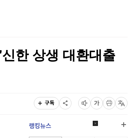
퀀텀
934
(
0.86%
)
홈
AI추천
이더리움 클래식
9,190
(
0%
)
품
마켓이슈
특징주
이벤트
비트코인
91,362,000
(
-0.16%
)
'신한 상생 대환대출
구독
랭킹뉴스