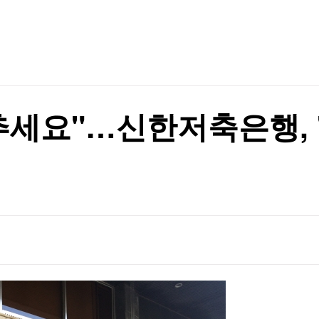
TV홈
무료방송
전체뉴스
니다"
증권
파트너스
경제
종목핫라인
추천 상
산업
니다"
경제
오늘의 
정치
생활경제
수익후기
국제
기업·CEO
이벤트
칼럼·연재
추세요"…신한저축은행, 
특집방송
전체 프로그램
채널/편성
지역별채널
)
편성표