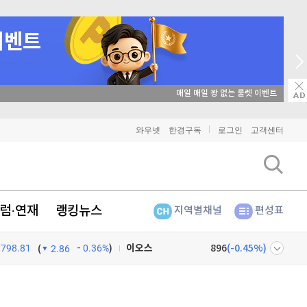
매일 매일 꽝 없는 룰렛 이벤트
비트코인
91,362,000
(
-0.16%
)
와우넷
한경구독
로그인
고객센터
이더리움
2,699,000
(
-0.15%
)
리플
1,464
(
-0.21%
)
럼·연재
랭킹뉴스
지역별채널
편성표
비트코인 캐시
304,700
(
-0.53%
)
이오스
896
(
-0.45%
)
798.81
0.36%
)
(
2.86
비트코인 골드
1,313
(
-763.82%
)
넷
주식창