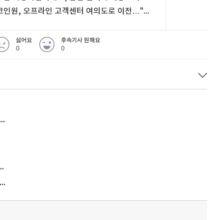
코인원, 오프라인 고객센터 여의도로 이전…"100% 사전 예약제"
싫어요
후속기사 원해요
0
0
허지웅 "우리가 지지한 인간들이 이 꼴을"...또 소신 발언
김원훈 주식 1억8천 올인했는데…현실은 '-2,400만원'
"우리 애 사진 왜 적어요?" 민원 폭발…세상이 어쩌다