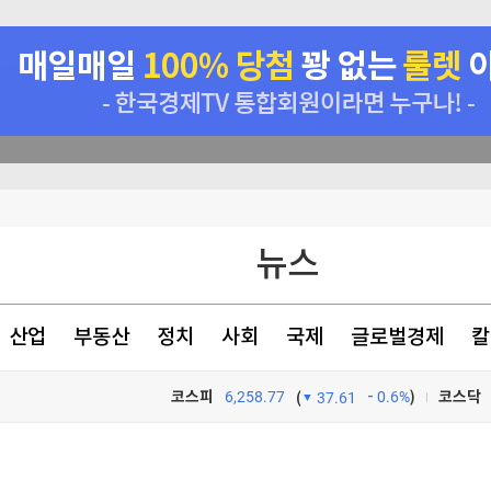
니다"
뉴스
시선 집중
정(종합)
산업
부동산
정치
사회
국제
글로벌경제
칼
에 4조원 투자
코스피
6,258.77
0.6%
)
코스닥
(
37.61
TV프로그램
와우