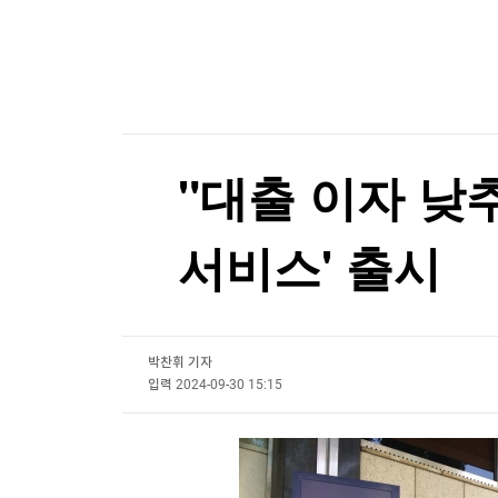
한국경제TV
뉴스홈
튀르키예 외무 "메카 공동방위조약, 이란 겨냥 아
머니팜 모닝라이브
증권
굿모닝 작전
금융
튀르키예 외무 "메카 공동방위조약, 이란 겨냥 아
오늘장 뭐사지?
부동산
[오후5시] 뉴스플러스
사회
온로드 (ON ROAD) 인사이트
글로벌경제
"대출 이자 낮
랭킹뉴스
서비스' 출시
미네르바아카데미
증권 데이터
박찬휘 기자
스페셜강의
특징주 뉴스
입력
2024-09-30 15:15
투자/재테크
매매신호 (랭킹100
부동산/세무
투자분석
산업
국내증시
[모집-3기-] 돈버는 트레이딩 투자 북클럽
환율