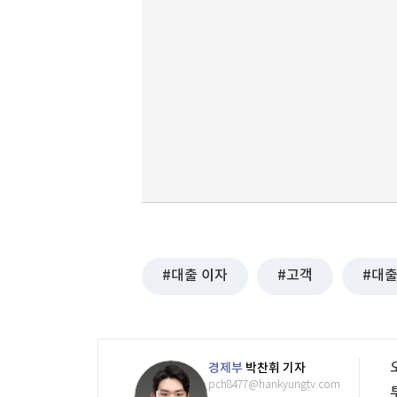
대출 이자
고객
대
경제부
박찬휘 기자
pch8477@hankyungtv.com