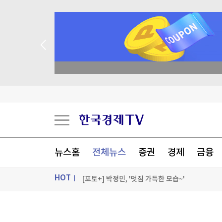
종목 무료 정밀 진단
튀르키예 외무 "메카 공동방위조약, 이란 겨냥 아
"트럼프, 혹시 부분가발 썼나?"…'풍성 금발'에 
불가리아 영공 침범한 드론 폭발…우크라 모델 추
뉴스홈
전체뉴스
증권
경제
금융
AI인프라에 주목하는 엔비디아…전력업체 랜시엄
HOT
[포토+] 박정민, '멋짐 가득한 모습~'
"나야, '흑백요리사' 시즌3"
ON AIR
뉴스
[온에어] 몸쓸이야기