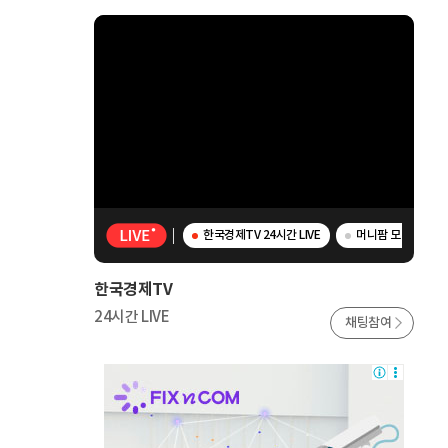
한국경제TV 24시간 LIVE
머니팜 모닝라이브 
한국경제TV
24시간 LIVE
채팅참여