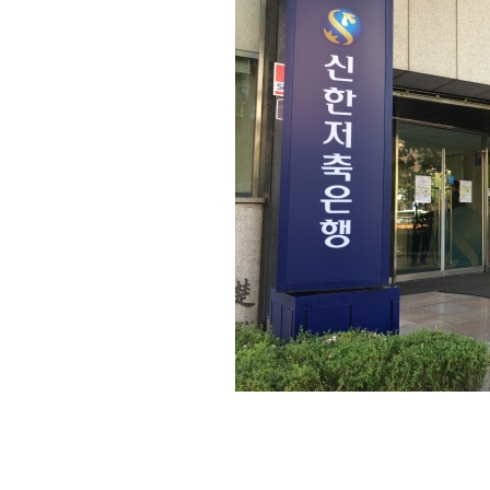
[할인50%] 한·미 투자 올인원 클래스
해외증시