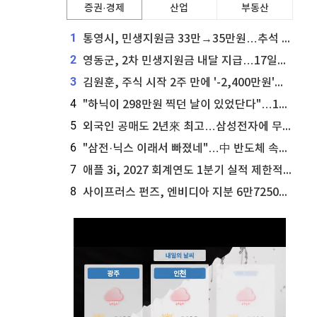
증권·경제
산업
부동산
1
통영시, 민생지원금 33만→35만원…추석 전 푼다
2
영동군, 2차 민생지원금 내달 지급…17일부터 신청 접수
3
김원훈, 주식 시작 2주 만에 '-2,400만원'…"차 한 대 값 날렸다"
4
"하닉이 298만원 찍던 날이 있었단다"…100만 클릭 '전래동화' 정체
5
외국인 공매도 2년來 최고…삼성전자에 무슨일이 [B급기자의 B급리포트]
6
"삼전·닉스 이래서 빠졌네"…中 반도체 속사정 [B급기자의 B급리포트]
7
애플 3i, 2027 회계연도 1분기 실적 제한적 검토 통과
8
사이프러스 펀즈, 엔비디아 지분 6만7250주 매각