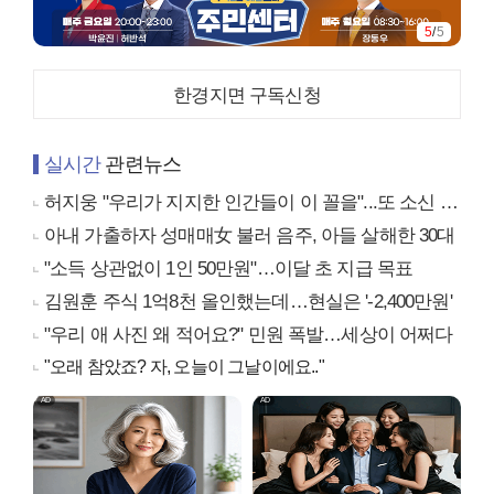
5
/
5
한경지면 구독신청
실시간
관련뉴스
허지웅 "우리가 지지한 인간들이 이 꼴을"...또 소신 발언
아내 가출하자 성매매女 불러 음주, 아들 살해한 30대
"소득 상관없이 1인 50만원"…이달 초 지급 목표
김원훈 주식 1억8천 올인했는데…현실은 '-2,400만원'
"우리 애 사진 왜 적어요?" 민원 폭발…세상이 어쩌다
"오래 참았죠? 자, 오늘이 그날이에요.."