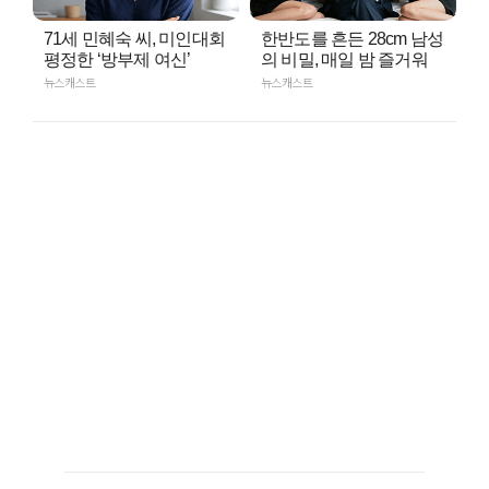
71세 민혜숙 씨, 미인대회
한반도를 흔든 28cm 남성
평정한 ‘방부제 여신’
의 비밀, 매일 밤 즐거워
뉴스캐스트
뉴스캐스트