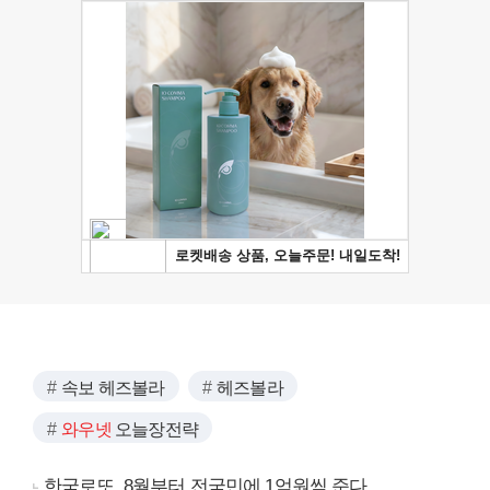
속보 헤즈볼라
헤즈볼라
와우넷
오늘장전략
한국로또, 8월부터 전국민에 1억원씩 준다