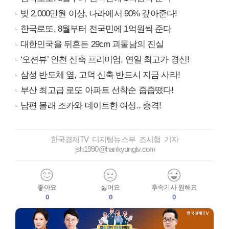
빚 2,000만원 이상, 나라에서 90% 갚아준다!
한국로또, 8월부터 전국민에 1억원씩 준다
대한민국을 뒤흔든 29cm 괴물남의 진실
‘오션뷰’ 인천 신축 프리미엄, 연일 최고가 경신!
삼성 반도체 옆, 고덕 신축 반드시 지금 사라!
부산 최고급 로또 아파트 선착순 줍줍떴다!
남편 몰래 조카와 데이트한 여성.. 충격!
한국경제TV 디지털뉴스부 조시형 기자
jsh1990@hankyungtv.com
좋아요
싫어요
후속기사 원해요
0
0
0