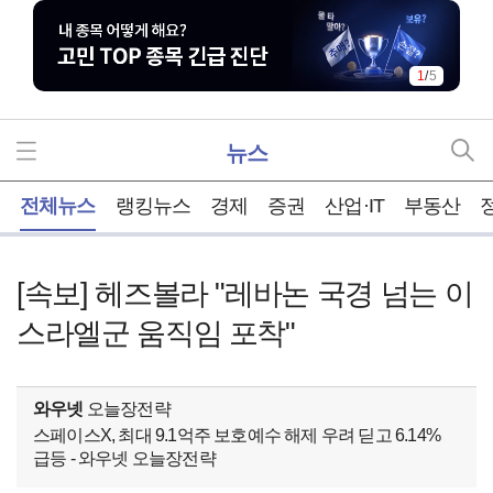
1
/
5
뉴스
홈
전체뉴스
랭킹뉴스
경제
증권
산업·IT
부동산
[속보] 헤즈볼라 "레바논 국경 넘는 이
스라엘군 움직임 포착"
와우넷
오늘장전략
스페이스X, 최대 9.1억주 보호예수 해제 우려 딛고 6.14%
급등 - 와우넷 오늘장전략