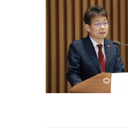
[할인50%] 한·미 투자 올인원 클래스
해외증시