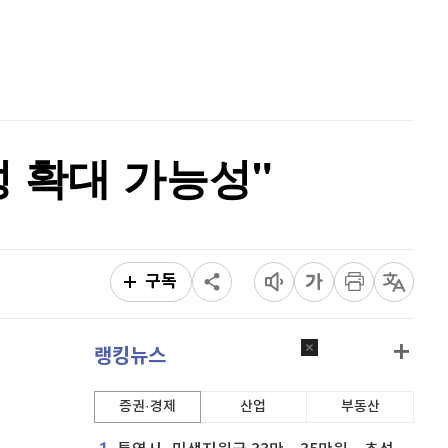
퀀텀
918
(
-0.22%
)
홈
AI추천
이더리움 클래식
9,215
(
1.26%
)
품
마켓이슈
특징주
이벤트
비트코인
91,140,000
(
-0.77%
)
성 확대 가능성"
구독
랭킹뉴스
증권·경제
산업
부동산