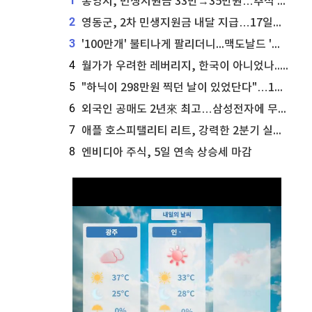
1
통영시, 민생지원금 33만→35만원…추석 전 푼다
2
영동군, 2차 민생지원금 내달 지급…17일부터 신청 접수
3
'100만개' 불티나게 팔리더니...맥도날드 '충주찰옥수수버거' 돌연 판매 종료
4
월가가 우려한 레버리지, 한국이 아니었나...'상황 인식' 못한 아셴브레너의 추락
5
"하닉이 298만원 찍던 날이 있었단다"…100만 클릭 '전래동화' 정체
6
외국인 공매도 2년來 최고…삼성전자에 무슨일이 [B급기자의 B급리포트]
7
애플 호스피탤리티 리트, 강력한 2분기 실적 발표 세부 내용 공개
8
엔비디아 주식, 5일 연속 상승세 마감