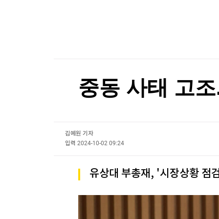
한국경제TV
뉴스홈
알테오젠, 2분기 영업익 342억원…기술수출에 
머니팜 모닝라이브
증권
굿모닝 작전
금융
알테오젠, 2분기 영업익 342억원…기술수출에 
오늘장 뭐사지?
부동산
[오후5시] 뉴스플러스
사회
온로드 (ON ROAD) 인사이트
글로벌경제
중동 사태 고조
랭킹뉴스
김예원 기자
미네르바아카데미
증권 데이터
입력
2024-10-02 09:24
스페셜강의
특징주 뉴스
유상대 부총재, '시장상황 점
투자/재테크
매매신호 (랭킹100
부동산/세무
투자분석
산업
국내증시
[모집-3기-] 돈버는 트레이딩 투자 북클럽
환율