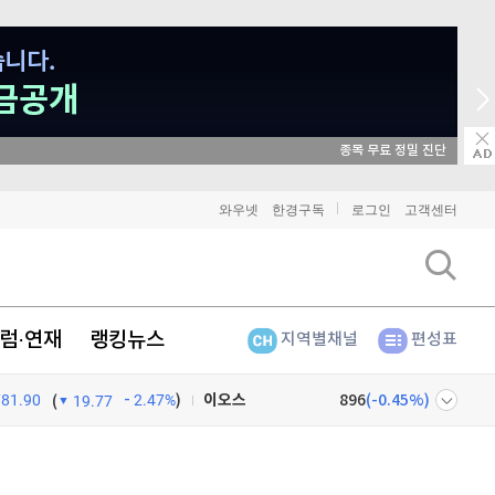
종목 무료 정밀 진단
비트코인
91,140,000
(
-0.77%
)
와우넷
한경구독
로그인
고객센터
이더리움
2,694,000
(
-0.75%
)
리플
1,461
(
-1.74%
)
럼·연재
랭킹뉴스
지역별채널
편성표
비트코인 캐시
302,500
(
0.07%
)
781.90
2.47%
)
이오스
896
(
-0.45%
)
(
19.77
비트코인 골드
1,313
(
-763.82%
)
넷
주식창