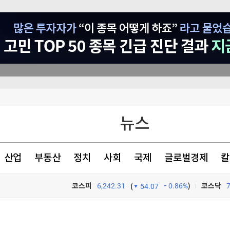
흑자전환
뉴스
8% 급증
산업
부동산
정치
사회
국제
글로벌경제
칼
환(종합)
코스피
6,242.31
0.86%
)
코스닥
(
54.07
TV프로그램
와우