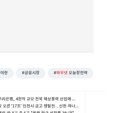
이란
금융시장
와우넷
오늘장전략
우리은행, 4천억 규모 전북 해상풍력 산업에 금융 지원
막 오른 '17조' 인천시 금고 쟁탈전…신한·하나 '맞대결'