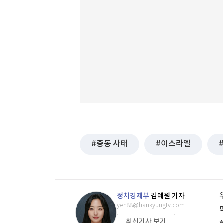
중동 사태
이스라엘
정치경제부
김예원 기자
yen88@hankyungtv.com
최신기사 보기