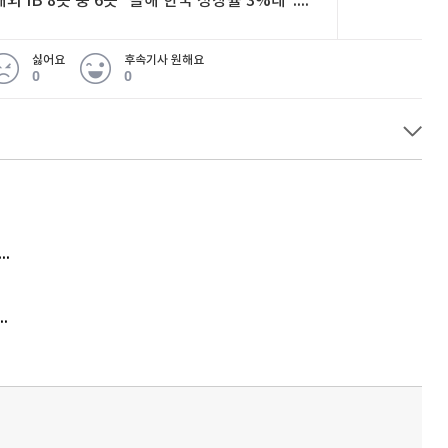
해외 IB 8곳 중 6곳 "올해 한국 성장률 3%대"...넉 달 연속 전망치 올려
싫어요
후속기사 원해요
0
0
 무슨 일
아내 가출하자 성매매女 불러 음주, 아들 살해한 30대
김원훈 주식 1억8천 올인했는데…현실은 '-2,400만원'
'비상'