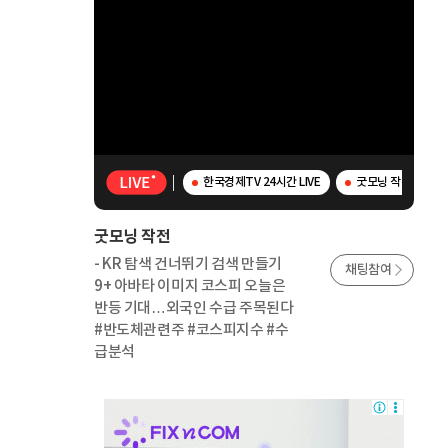
한국경제TV 24시간 LIVE
굿모닝 작전 - K
굿모닝 작전
- KR 탐색 건너뛰기 검색 만들기
채팅참여
9+ 아바타 이미지 코스피 오늘은
반등 기대…외국인 수급 주목된다
#반도체관련주 #코스피지수 #수
급분석