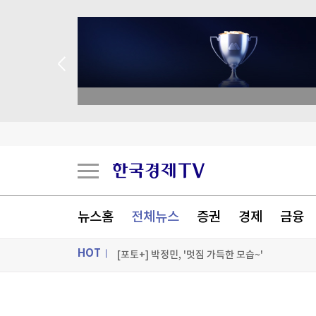
academy.co.kr
알테오젠, 2분기 영업익 342억원…기술수출에 
“증시 흔들리고 혜택 줄자” 서학개미 리턴
달걀 만진 손 타고 퍼졌다…식중독 환자 1년 새 2
뉴스홈
전체뉴스
증권
경제
금융
데브시스터즈 2분기 영업손실 160억원…적자 전
HOT
[포토+] 박정민, '멋짐 가득한 모습~'
"나야, '흑백요리사' 시즌3"
ON AIR
뉴스
[온에어] 출발증시 2부