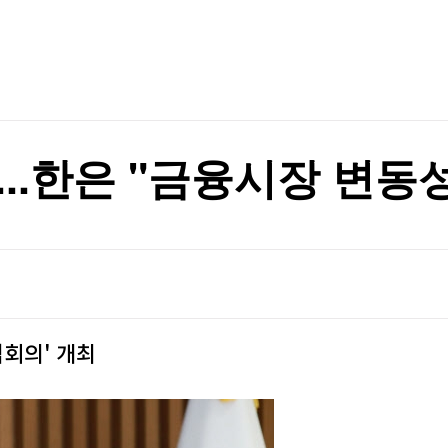
TV홈
무료방송
전체뉴스
흑자전환
증권
파트너스
경제
종목핫라인
추천 상
산업
흑자전환
경제
오늘의 
정치
생활경제
수익후기
국제
기업·CEO
이벤트
칼럼·연재
...한은 "금융시장 변동
특집방송
전체 프로그램
채널/편성
지역별채널
검회의' 개최
)
편성표