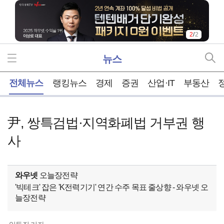
2
/
2
뉴스
홈
전체뉴스
랭킹뉴스
경제
증권
산업·IT
부동산
尹, 쌍특검법·지역화폐법 거부권 행
사
와우넷
오늘장전략
'빅테크' 잡은 'K전력기기' 연간 수주 목표 줄상향 - 와우넷 오
늘장전략