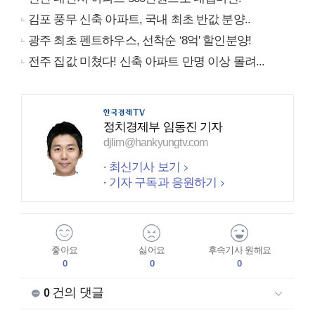
김포 풍무 신축 아파트, 국내 최초 반값 분양..
광주 최초 펜트하우스, 선착순 ‘8억' 할인분양!
전주 집값 미쳤다! 신축 아파트 만명 이상 몰려...
정치경제부 임동진 기자
djlim@hankyungtv.com
최신기사 보기
기자 구독과 응원하기
좋아요
싫어요
후속기사 원해요
0
0
0
건의 댓글
0