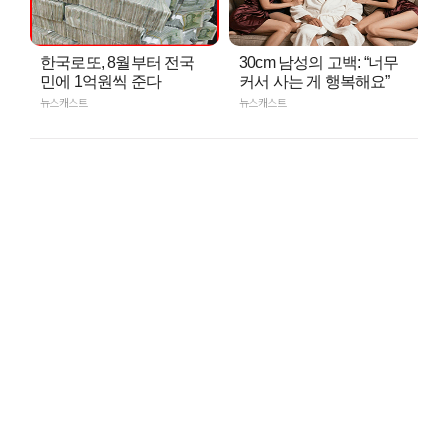
한국로또, 8월부터 전국
30cm 남성의 고백: “너무
민에 1억원씩 준다
커서 사는 게 행복해요”
뉴스캐스트
뉴스캐스트