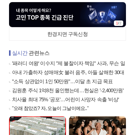
1
/
2
한경지면 구독신청
실시간
관련뉴스
'패러디 여왕' 이수지 "제 불찰이자 책임" 사과, 무슨 일
아내 가출하자 성매매女 불러 음주, 아들 살해한 30대
"소득 상관없이 1인 50만원"…이달 초 지급 목표
김원훈 주식 1억8천 올인했는데…현실은 '-2,400만원'
치사율 최대 75% '공포'…어린이 사망자 속출 '비상'
"오래 참았죠? 자, 오늘이 그날이에요.."