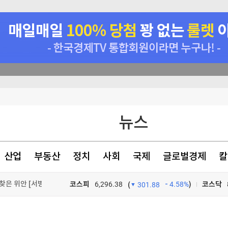
뉴스
 마케팅"
강세
산업
부동산
정치
사회
국제
글로벌경제
칼
길을 벗어난 자에게만 보인다··· 나미브 사막에서 찾은 위안 [서병철의 은퇴 후 잘사는 법]
코스피
6,296.38
4.58%
)
코스닥
(
301.88
TV프로그램
와우