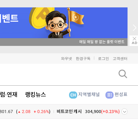
→ 온라인 투자교육은 미네르바아카데미 / minervaacademy.co.kr
비트코인
91,950,000
(
0.31%
)
와우넷
한경구독
로그인
고객센터
이더리움
2,710,000
(
1.57%
)
리플
1,489
(
-1.71%
)
럼·연재
랭킹뉴스
지역별채널
편성표
비트코인 캐시
304,900
(
0.23%
)
801.67
0.26%
)
이오스
896
(
-0.45%
)
(
2.08
비트코인 골드
1,313
(
-763.82%
)
넷
주식창