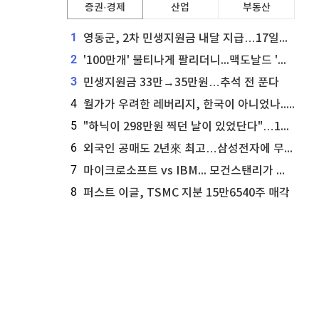
증권·경제
산업
부동산
1
영동군, 2차 민생지원금 내달 지급…17일부터 신청 접수
2
'100만개' 불티나게 팔리더니...맥도날드 '충주찰옥수수버거' 돌연 판매 종료
3
민생지원금 33만→35만원…추석 전 푼다
4
월가가 우려한 레버리지, 한국이 아니었나...'상황 인식' 못한 아셴브레너의 추락
5
"하닉이 298만원 찍던 날이 있었단다"…100만 클릭 '전래동화' 정체
6
외국인 공매도 2년來 최고…삼성전자에 무슨일이 [B급기자의 B급리포트]
7
마이크로소프트 vs IBM... 모건스탠리가 선택한 하이퍼스케일러 투자 유망주
8
퍼스트 이글, TSMC 지분 15만6540주 매각