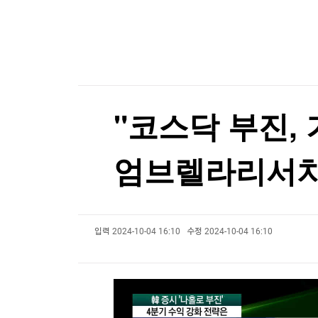
한국경제TV
뉴스홈
오미규와 입 맞추고, 온천에 몸 맡기고
머니팜 모닝라이브
증권
굿모닝 작전
금융
오미규와 입 맞추고, 온천에 몸 맡기고
오늘장 뭐사지?
부동산
[오후5시] 뉴스플러스
사회
온로드 (ON ROAD) 인사이트
글로벌경제
"코스닥 부진, 
랭킹뉴스
엄브렐라리서치
미네르바아카데미
증권 데이터
입력
2024-10-04 16:10
수정
2024-10-04 16:10
스페셜강의
특징주 뉴스
투자/재테크
매매신호 (랭킹100
부동산/세무
투자분석
산업
국내증시
[모집-3기-] 돈버는 트레이딩 투자 북클럽
환율