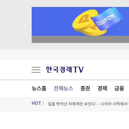
 꽝 없는 룰렛 이벤트
오미규와 입 맞추고, 온천에 몸 맡기고
日정부, 韓 사진앱 '스노우'에 행정처분…"스텔스
"더워서 못살겠다" 극한 폭염에 냉방·선케어 株 
뉴스홈
전체뉴스
증권
경제
금융
HOT
[포토+] 박정민, '멋짐 가득한 모습~'
"나야, '흑백요리사' 시즌3"
ON AIR
뉴스
[온에어] 뉴스플러스