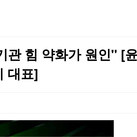
TV홈
무료방송
전체뉴스
증권
파트너스
경제
종목핫라인
추천 상
산업
경제
오늘의 
정치
생활경제
수익후기
국제
기업·CEO
이벤트
칼럼·연재
기관 힘 약화가 원인" [
특집방송
전체 프로그램
 대표]
채널/편성
지역별채널
)
편성표