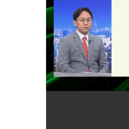
[할인50%] 한·미 투자 올인원 클래스
해외증시