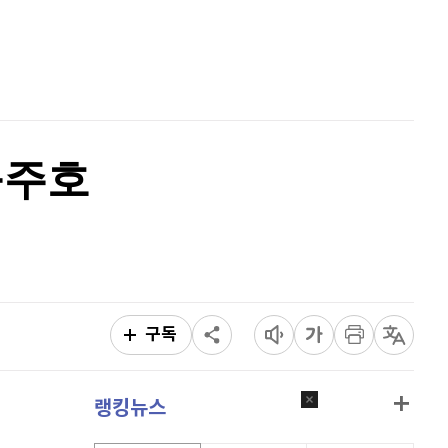
퀀텀
926
(
1.54%
)
홈
AI추천
이더리움 클래식
9,240
(
0.27%
)
품
마켓이슈
특징주
이벤트
비트코인
91,950,000
(
0.31%
)
윤주호
구독
랭킹뉴스