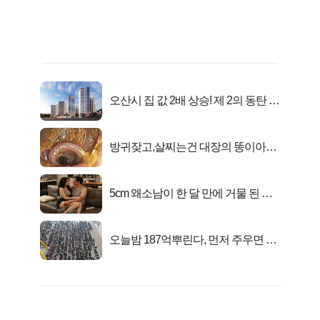
오산시 집 값 2배 상승! 제 2의 동탄 신
화..
방귀잦고,살찌는건 대장의 똥이아니
라??
5cm 왜소남이 한 달 만에 거물 된 사
연
오늘밤 187억뿌린다, 먼저 주우면 최
대1억..!