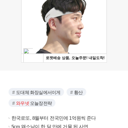
도대체 화장실에서이게
황산
와우넷
오늘장전략
한국로또, 8월부터 전국민에 1억원씩 준다
5cm 왜소남이 한 달 만에 거물 된 사연