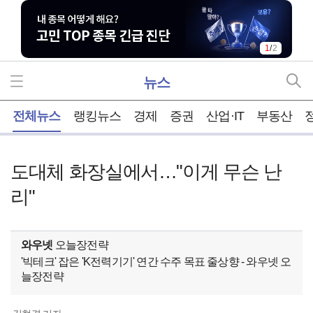
1
/
2
뉴스
홈
전체뉴스
랭킹뉴스
경제
증권
산업·IT
부동산
도대체 화장실에서…"이게 무슨 난
리"
와우넷
오늘장전략
'빅테크' 잡은 'K전력기기' 연간 수주 목표 줄상향 - 와우넷 오
늘장전략