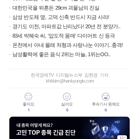
대한민국을 뒤흔든 29cm 괴물남의 진실
삼성 반도체 옆, 고덕 신축 반드시 지금 사라!
경기도 이천, 아파트값 난리났다! 20년 전 분양가..
83세 박혜숙 씨, ‘압도적 몸매’ 다이어트 신 등극
온천에서 아내 몰래 처형과 사랑나눈 이야기..충격!
남성활력에 좋은 음식 2위는 마늘, 1위는OO..
한국경제TV 디지털뉴스부 김현경 기자
khkkim@hankyungtv.com
좋아요
싫어요
후속기사 원해요
1
0
0
1
/
2