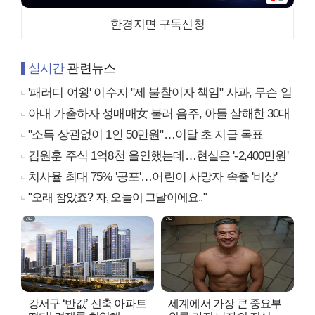
한경지면 구독신청
실시간
관련뉴스
'패러디 여왕' 이수지 "제 불찰이자 책임" 사과, 무슨 일
아내 가출하자 성매매女 불러 음주, 아들 살해한 30대
"소득 상관없이 1인 50만원"…이달 초 지급 목표
김원훈 주식 1억8천 올인했는데…현실은 '-2,400만원'
치사율 최대 75% '공포'…어린이 사망자 속출 '비상'
"오래 참았죠? 자, 오늘이 그날이에요.."
강서구 ‘반값’ 신축 아파트
세계에서 가장 큰 중요부