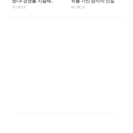
떴다! 경쟁률 치열해..
위를 가진 남자의 진실
뉴스캐스트
뉴스캐스트