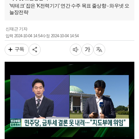
'빅테크' 잡은 'K전력기기' 연간 수주 목표 줄상향 - 와우넷 오
늘장전략
신재근 기자
2024-10-04 14:54
2024-10-04 14:54
입력
수정
구독