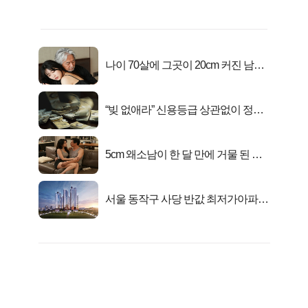
나이 70살에 그곳이 20cm 커진 남자..
충격!
“빚 없애라” 신용등급 상관없이 정부
서 2억지원!
5cm 왜소남이 한 달 만에 거물 된 사
연
서울 동작구 사당 반값 최저가아파트
마지막...