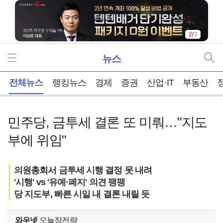
1
/
2
뉴스
홈
전체뉴스
랭킹뉴스
경제
증권
산업·IT
부동산
민주당, 금투세 결론 또 미뤄…"지도
부에 위임"
의원총회서 금투세 시행 결정 못 내려
'시행' vs '유예·폐지' 의견 팽팽
당 지도부, 빠른 시일 내 결론 내릴 듯
와우넷
오늘장전략