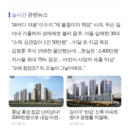
실시간
관련뉴스
'패러디 여왕' 이수지 "제 불찰이자 책임" 사과, 무슨 일
아내 가출하자 성매매女 불러 음주, 아들 살해한 30대
"소득 상관없이 1인 50만원"…이달 초 지급 목표
김원훈 주식 1억8천 올인했는데…현실은 '-2,400만원'
치사율 최대 75% '공포'…어린이 사망자 속출 '비상'
"오래 참았죠? 자, 오늘이 그날이에요.."
충남 홍성 집값 난리났다!
강서구 ‘반값’ 신축 아파트
2000만원으로 내집 마련..
떴다! 경쟁률 치열해..
뉴스캐스트
뉴스캐스트