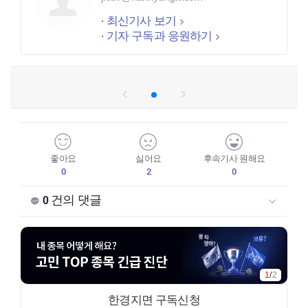
최신기사 보기
기자 구독과 응원하기
좋아요
싫어요
후속기사 원해요
0
2
0
건의 댓글
0
2
/
2
한경지면 구독신청