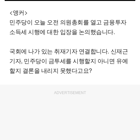
00:12
02:59
일반배속
<앵커>
민주당이 오늘 오전 의원총회를 열고 금융투자
소득세 시행에 대한 입장을 논의했습니다.
국회에 나가 있는 취재기자 연결합니다. 신재근
기자, 민주당이 금투세를 시행할지 아니면 유예
할지 결론을 내리지 못했다고요?
ADVERTISEMENT