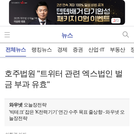
2
/
3
뉴스
홈
전체뉴스
랭킹뉴스
경제
증권
산업·IT
부동산
호주법원 "트위터 관련 엑스법인 벌
금 부과 유효"
와우넷
오늘장전략
'빅테크' 잡은 'K전력기기' 연간 수주 목표 줄상향 - 와우넷 오
늘장전략