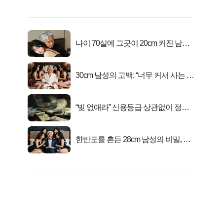
나이 70살에 그곳이 20cm 커진 남자..
충격!
30cm 남성의 고백: “너무 커서 사는 게
행복해요”
“빚 없애라” 신용등급 상관없이 정부
서 2억지원!
한반도를 흔든 28cm 남성의 비밀, 매
일 밤 즐거워