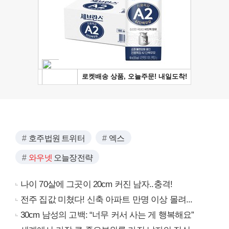
호주법원 트위터
엑스
와우넷
오늘장전략
나이 70살에 그곳이 20cm 커진 남자..충격!
전주 집값 미쳤다! 신축 아파트 만명 이상 몰려...
30cm 남성의 고백: “너무 커서 사는 게 행복해요”