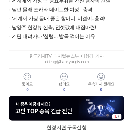
세계에서 가장 큰 중요부위를 가진 남자의 진실
남편 몰래 조카와 데이트한 여성.. 충격!
‘세계서 가장 몸매 좋은 할머니’ 비결이..충격!
남양주 한강뷰 신축, 전셋값에 내집마련!
계단 내려가다 '철렁'... 발목 꺾이는 이유
한국경제TV 디지털뉴스부 이휘경 기자
ddehg@hankyungtv.com
좋아요
싫어요
후속기사 원해요
0
0
0
1
/
3
한경지면 구독신청