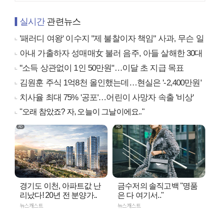
실시간
관련뉴스
'패러디 여왕' 이수지 "제 불찰이자 책임" 사과, 무슨 일
아내 가출하자 성매매女 불러 음주, 아들 살해한 30대
"소득 상관없이 1인 50만원"…이달 초 지급 목표
김원훈 주식 1억8천 올인했는데…현실은 '-2,400만원'
치사율 최대 75% '공포'…어린이 사망자 속출 '비상'
"오래 참았죠? 자, 오늘이 그날이에요.."
경기도 이천, 아파트값 난
금수저의 솔직고백 "명품
리났다! 20년 전 분양가..
은 다 여기서.."
뉴스캐스트
뉴스캐스트