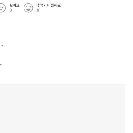
싫어요
후속기사 원해요
0
0
 무슨 일
아내 가출하자 성매매女 불러 음주, 아들 살해한 30대
퀀텀
이더리움 클래식
9
김원훈 주식 1억8천 올인했는데…현실은 '-2,400만원'
'비상'