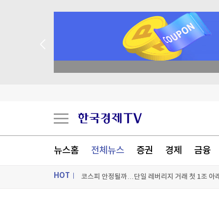
리투아 국방 "러, 우크라 드론으로 발트국 위장공
축구협회, 2011~2012년 외국인 심판 10여명에
뉴스홈
전체뉴스
증권
경제
금융
UAE 러브콜 받은 천궁-II 효과에…LIG D&A, 2
HOT
코스피 안정될까…단일 레버리지 거래 첫 1조 아래로
[포토+] 박정민, '멋짐 가득한 모습~'
ON AIR
뉴스
"나야, '흑백요리사' 시즌3"