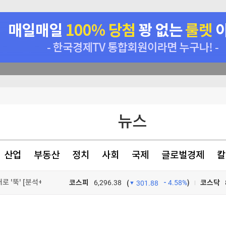
매일 매일 꽝 없는 룰렛 이벤트
뉴스
격 할수도"
 성 접대 사실 드러나
산업
부동산
정치
사회
국제
글로벌경제
칼
분기 매출 1조 돌파
 '뚝' [분석+]
코스피
6,296.38
4.58%
)
코스닥
(
301.88
TV프로그램
와우