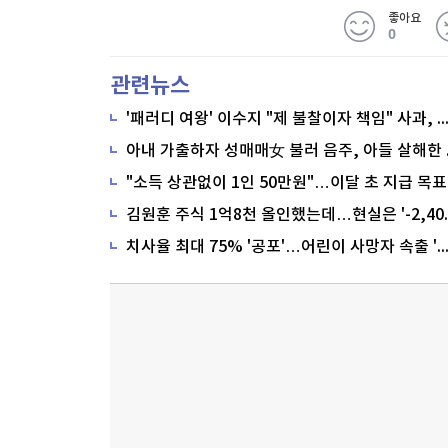
좋아요
0
관련뉴스
'패러디 여왕' 이수지 "제 불찰이자 책임" 사과,
"소득 상관없이 1인 50만원"…이달 초 지급 목표
치사율 최대 75% '공포'…어린이 사망자 속출 