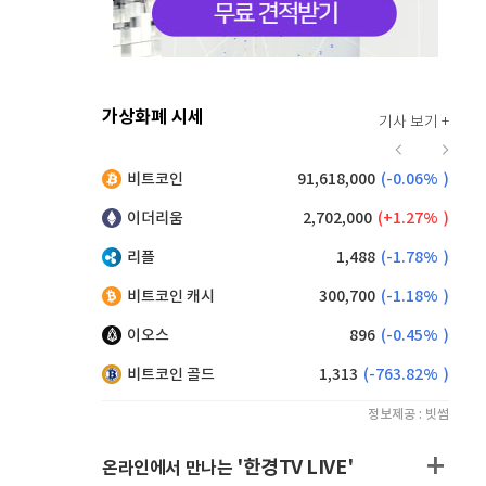
가상화폐 시세
기사 보기 +
920
(
0.88%
)
비트코인
91,618,000
(
-0.06%
)
,070
(
-1.62%
)
이더리움
2,702,000
(
1.27%
)
리플
1,488
(
-1.78%
)
비트코인 캐시
300,700
(
-1.18%
)
이오스
896
(
-0.45%
)
비트코인 골드
1,313
(
-763.82%
)
정보제공 : 빗썸
'한경TV LIVE'
온라인에서 만나는