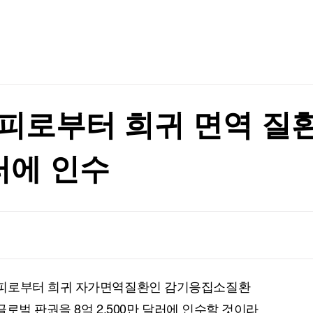
TV홈
무료방송
전체뉴스
증권
파트너스
경제
종목핫라인
추천 상
격 할수도"
산업
경제
오늘의 
정치
격 할수도"
생활경제
수익후기
국제
기업·CEO
이벤트
칼럼·연재
피로부터 희귀 면역 질
특집방송
전체 프로그램
러에 인수
채널/편성
지역별채널
)
편성표
노피로부터 희귀 자가면역질환인 감기응집소질환
글로벌 판권을 8억 2,500만 달러에 인수할 것이라