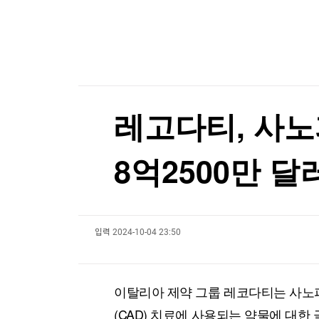
한국경제TV
뉴스홈
[온에어] 더 워룸
머니팜 모닝라이브
증권
굿모닝 작전
리투아 국방 "러, 우크라 드론으로 발트국 위장공
금융
오늘장 뭐사지?
부동산
리투아 국방 "러, 우크라 드론으로 발트국 위장공
[오후5시] 뉴스플러스
사회
온로드 (ON ROAD) 인사이트
글로벌경제
레고다티, 사노
랭킹뉴스
8억2500만 달
미네르바아카데미
증권 데이터
입력
2024-10-04 23:50
스페셜강의
특징주 뉴스
투자/재테크
매매신호 (랭킹100
부동산/세무
투자분석
이탈리아 제약 그룹 레코다티는 사
산업
국내증시
[모집-3기-] 돈버는 트레이딩 투자 북클럽
환율
(CAD) 치료에 사용되는 약물에 대한 