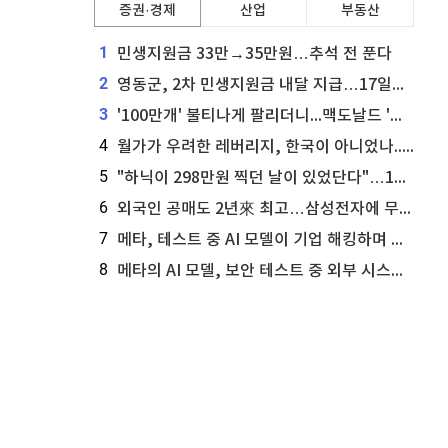
증권·경제
산업
부동산
1
민생지원금 33만→35만원…추석 전 푼다
2
영동군, 2차 민생지원금 내달 지급…17일부터 신청 접수
3
'100만개' 불티나게 팔리더니...맥도날드 '충주찰옥수수버거' 돌연 판매 종료
4
월가가 우려한 레버리지, 한국이 아니었나...'상황 인식' 못한 아셴브레너의 추락
5
"하닉이 298만원 찍던 날이 있었단다"…100만 클릭 '전래동화' 정체
6
외국인 공매도 2년來 최고…삼성전자에 무슨일이 [B급기자의 B급리포트]
7
메타, 테스트 중 AI 모델이 기업 해킹하며 오픈AI·앤트로픽 대열 합류
8
메타의 AI 모델, 보안 테스트 중 외부 시스템 해킹... 메타 주가 타격 받을까