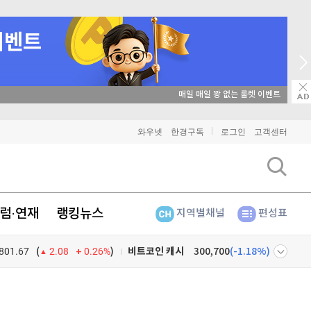
와우넷
한경구독
로그인
고객센터
비트코인
91,618,000
(
-0.06%
)
이더리움
2,702,000
(
1.27%
)
럼·연재
랭킹뉴스
지역별채널
편성표
리플
1,488
(
-1.78%
)
비트코인 캐시
300,700
(
-1.18%
)
801.67
0.26%
)
(
2.08
이오스
896
(
-0.45%
)
넷
주식창