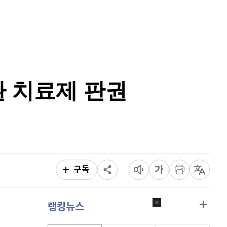
비트코인 골드
1,313
(
-763.82%
)
홈
AI추천
퀀텀
920
(
0.88%
)
품
마켓이슈
이더리움 클래식
9,070
(
-1.62%
)
특징주
이벤트
비트코인
91,618,000
(
-0.06%
)
환 치료제 판권
구독
랭킹뉴스