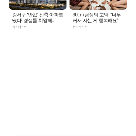
강서구 ‘반값’ 신축 아파트
30cm 남성의 고백: “너무
떴다! 경쟁률 치열해..
커서 사는 게 행복해요”
뉴스캐스트
뉴스캐스트