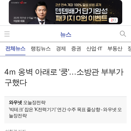
2
/
3
뉴스
홈
전체뉴스
랭킹뉴스
경제
증권
산업·IT
부동산
4ｍ 옹벽 아래로 '쿵'…소방관 부부가
구했다
와우넷
오늘장전략
'빅테크' 잡은 'K전력기기' 연간 수주 목표 줄상향 - 와우넷 오
늘장전략