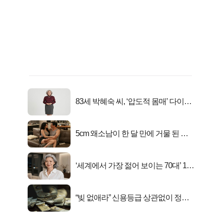
83세 박혜숙 씨, ‘압도적 몸매’ 다이어
트 신 등극
5cm 왜소남이 한 달 만에 거물 된 사
연
‘세계에서 가장 젊어 보이는 70대’ 1위
선정…
“빚 없애라” 신용등급 상관없이 정부
서 2억지원!