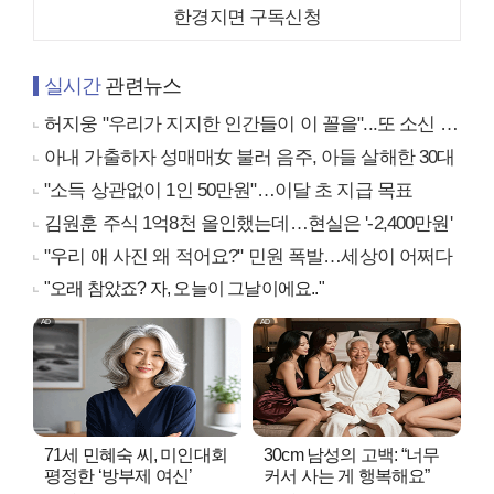
한경지면 구독신청
실시간
관련뉴스
허지웅 "우리가 지지한 인간들이 이 꼴을"...또 소신 발언
아내 가출하자 성매매女 불러 음주, 아들 살해한 30대
"소득 상관없이 1인 50만원"…이달 초 지급 목표
김원훈 주식 1억8천 올인했는데…현실은 '-2,400만원'
"우리 애 사진 왜 적어요?" 민원 폭발…세상이 어쩌다
"오래 참았죠? 자, 오늘이 그날이에요.."
71세 민혜숙 씨, 미인대회
30cm 남성의 고백: “너무
평정한 ‘방부제 여신’
커서 사는 게 행복해요”