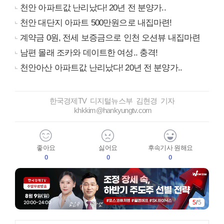
천안 아파트값 난리났다! 20년 전 분양가..
천안 대단지 아파트 500만원으로 내집마련!
계약금 0원, 전세 보증금으로 인천 오션뷰 내집마련
남편 몰래 조카와 데이트한 여성.. 충격!
천안아산 아파트값 난리났다! 20년 전 분양가..
한국경제TV 디지털뉴스부 김현경 기자
khkkim@hankyungtv.com
좋아요
싫어요
후속기사 원해요
0
0
0
5
/
5