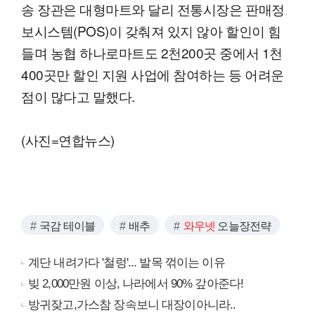
송 장관은 대형마트와 달리 전통시장은 판매정
보시스템(POS)이 갖춰져 있지 않아 할인이 힘
들며 농협 하나로마트도 2천200곳 중에서 1천
400곳만 할인 지원 사업에 참여하는 등 어려운
점이 많다고 말했다.
(사진=연합뉴스)
국감 테이블
배추
와우넷
오늘장전략
계단 내려가다 '철렁'... 발목 꺾이는 이유
빚 2,000만원 이상, 나라에서 90% 갚아준다!
방귀잦고,가스참 장속보니 대장이아니라..