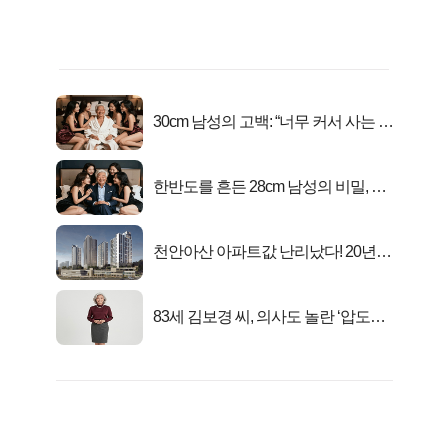
30cm 남성의 고백: “너무 커서 사는 게
행복해요”
한반도를 흔든 28cm 남성의 비밀, 매
일 밤 즐거워
천안아산 아파트값 난리났다! 20년
전 분양가..
83세 김보경 씨, 의사도 놀란 ‘압도적
피지컬’