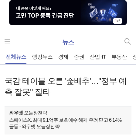
1
/
5
뉴스
홈
전체뉴스
랭킹뉴스
경제
증권
산업·IT
부동산
국감 테이블 오른 '金배추'…"정부 예
측 잘못" 질타
와우넷
오늘장전략
스페이스X, 최대 9.1억주 보호예수 해제 우려 딛고 6.14%
급등 - 와우넷 오늘장전략