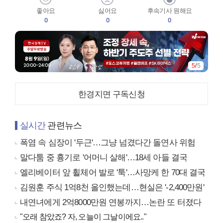
좋아요
싫어요
후속기사 원해요
0
0
0
5
/
5
한경지면 구독신청
실시간
관련뉴스
폭염 속 심장이 '두근'…그냥 넘겼다간 돌연사 위험
말다툼 중 흉기로 '어머니 살해'…18세 아들 결국
엘리베이터 앞 휠체어 발로 '툭'…사망케 한 70대 결국
김원훈 주식 1억8천 올인했는데…현실은 '-2,400만원'
내연녀에게 2억8000만원 연봉까지…논란 또 터졌다
"오래 참았죠? 자, 오늘이 그날이에요.."