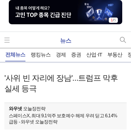
1
/
5
뉴스
홈
전체뉴스
랭킹뉴스
경제
증권
산업·IT
부동산
'사위 빈 자리에 장남'...트럼프 막후
실세 등극
와우넷
오늘장전략
스페이스X, 최대 9.1억주 보호예수 해제 우려 딛고 6.14%
급등 - 와우넷 오늘장전략