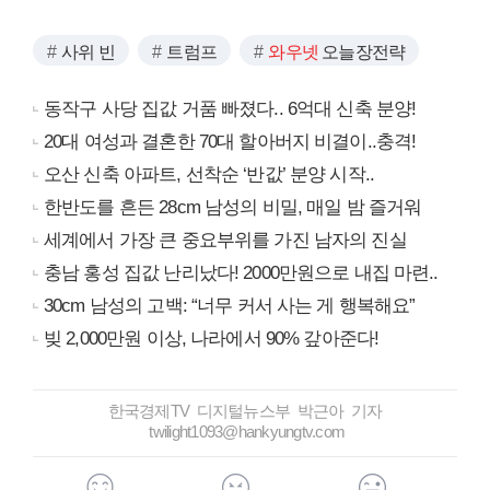
사위 빈
트럼프
와우넷
오늘장전략
동작구 사당 집값 거품 빠졌다.. 6억대 신축 분양!
20대 여성과 결혼한 70대 할아버지 비결이..충격!
오산 신축 아파트, 선착순 ‘반값’ 분양 시작..
한반도를 흔든 28cm 남성의 비밀, 매일 밤 즐거워
세계에서 가장 큰 중요부위를 가진 남자의 진실
충남 홍성 집값 난리났다! 2000만원으로 내집 마련..
30cm 남성의 고백: “너무 커서 사는 게 행복해요”
빚 2,000만원 이상, 나라에서 90% 갚아준다!
한국경제TV 디지털뉴스부 박근아 기자
twilight1093@hankyungtv.com