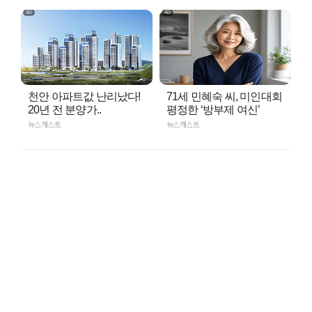
천안 아파트값 난리났다!
71세 민혜숙 씨, 미인대회
20년 전 분양가..
평정한 ‘방부제 여신’
뉴스캐스트
뉴스캐스트