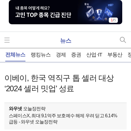
1
/
5
뉴스
홈
전체뉴스
랭킹뉴스
경제
증권
산업·IT
부동산
이베이, 한국 역직구 톱 셀러 대상
‘2024 셀러 밋업’ 성료
와우넷
오늘장전략
스페이스X, 최대 9.1억주 보호예수 해제 우려 딛고 6.14%
급등 - 와우넷 오늘장전략