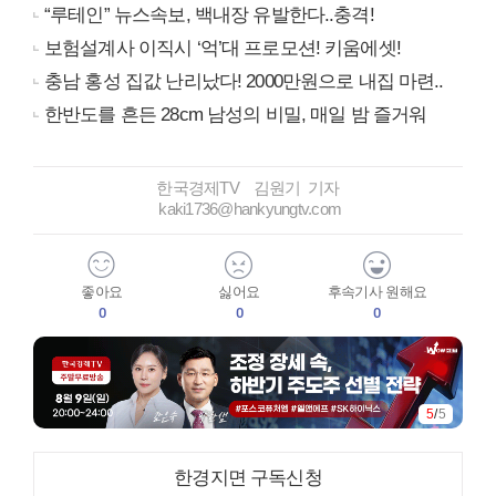
“루테인” 뉴스속보, 백내장 유발한다..충격!
보험설계사 이직시 ‘억’대 프로모션! 키움에셋!
충남 홍성 집값 난리났다! 2000만원으로 내집 마련..
한반도를 흔든 28cm 남성의 비밀, 매일 밤 즐거워
한국경제TV 김원기 기자
kaki1736@hankyungtv.com
좋아요
싫어요
후속기사 원해요
0
0
0
5
/
5
한경지면 구독신청