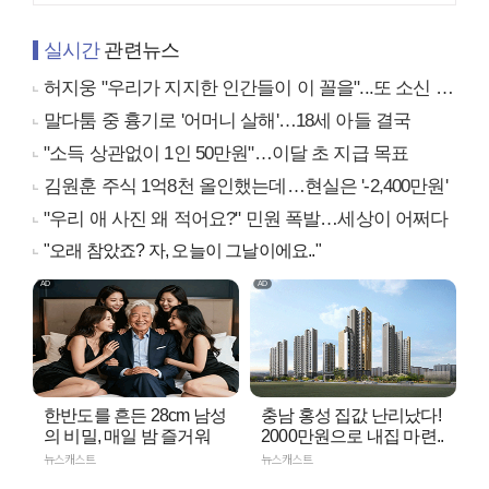
실시간
관련뉴스
허지웅 "우리가 지지한 인간들이 이 꼴을"...또 소신 발언
말다툼 중 흉기로 '어머니 살해'…18세 아들 결국
"소득 상관없이 1인 50만원"…이달 초 지급 목표
김원훈 주식 1억8천 올인했는데…현실은 '-2,400만원'
"우리 애 사진 왜 적어요?" 민원 폭발…세상이 어쩌다
"오래 참았죠? 자, 오늘이 그날이에요.."
한반도를 흔든 28cm 남성
충남 홍성 집값 난리났다!
의 비밀, 매일 밤 즐거워
2000만원으로 내집 마련..
뉴스캐스트
뉴스캐스트