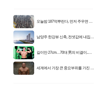
오늘밤 187억뿌린다, 먼저 주우면 최
대1억..!
남양주 한강뷰 신축, 전셋값에 내집마
련!
길이만 27cm…70대 男의 비결이..충
격!
세계에서 가장 큰 중요부위를 가진 남
자의 진실