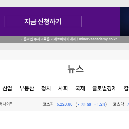
이베이항 점검
뉴스
"여름휴가 가세요" 보너스 '팍팍'…인재 잡으려 지갑 열었다 [글로벌 pick]
더샵 신길센트럴시티, 조합원 취소분 67세대 일반분양 진행…18일부터 청약 개시
산업
부동산
정치
사회
국제
글로벌경제
칼
러나야"
코스피
6,220.80
1.2%
)
코스닥
(
75.58
TV프로그램
와우