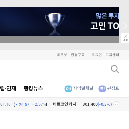
종목 무료 정밀 진단
비트코인
91,039,000
(
-0.88%
)
와우넷
한경구독
로그인
고객센터
이더리움
2,690,000
(
-0.9%
)
리플
1,455
(
-2.18%
)
럼·연재
랭킹뉴스
지역별채널
편성표
비트코인 캐시
301,400
(
-0.3%
)
781.10
2.57%
)
이오스
896
(
-0.45%
)
(
20.57
비트코인 골드
1,313
(
-763.82%
)
넷
주식창