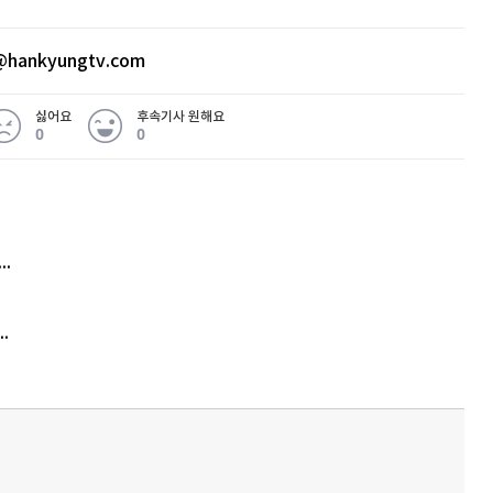
hankyungtv.com
싫어요
후속기사 원해요
0
0
 무슨 일
아내 가출하자 성매매女 불러 음주, 아들 살해한 30대
김원훈 주식 1억8천 올인했는데…현실은 '-2,400만원'
'비상'