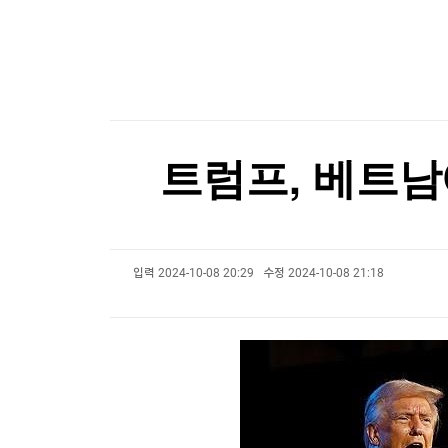
한국경제TV
뉴스홈
대만총통, '中침공대비' 연례 군사훈련 시찰…타
머니팜 모닝라이브
증권
굿모닝 작전
금융
대만총통, '中침공대비' 연례 군사훈련 시찰…타
오늘장 뭐사지?
부동산
[오후5시] 뉴스플러스
사회
온로드 (ON ROAD) 인사이트
글로벌경제
트럼프, 베트남
랭킹뉴스
입력
2024-10-08 20:29
수정
2024-10-08 21:18
미네르바아카데미
증권 데이터
스페셜강의
특징주 뉴스
투자/재테크
매매신호 (랭킹100
부동산/세무
투자분석
산업
국내증시
[모집-3기-] 돈버는 트레이딩 투자 북클럽
환율