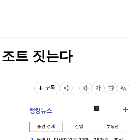
퀀텀
916
(
-0.44%
)
홈
AI추천
이더리움 클래식
9,185
(
0.93%
)
품
마켓이슈
특징주
이벤트
비트코인
91,039,000
(
-0.88%
)
리조트 짓는다
구독
랭킹뉴스
증권·경제
산업
부동산
1