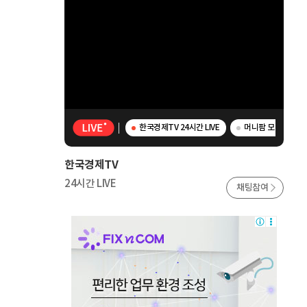
한국경제TV 24시간 LIVE
머니팜 모닝라이브 
한국경제TV
24시간 LIVE
채팅참여