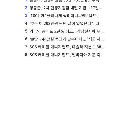
통영시, 민생지원금 33만→35만원…추석 전 푼다
2
영동군, 2차 민생지원금 내달 지급…17일부터 신청 접수
3
'100만개' 불티나게 팔리더니...맥도날드 '충주찰옥수수버거' 돌연 판매 종료
4
"하닉이 298만원 찍던 날이 있었단다"…100만 클릭 '전래동화' 정체
5
외국인 공매도 2년來 최고…삼성전자에 무슨일이 [B급기자의 B급리포트]
6
48만→44만원 목표가 낮추더니…"지금 사라, 70% 오른다"는 종목
7
SCS 캐피털 매니지먼트, 테슬라 지분 1,889주 추가 매수
8
SCS 캐피털 매니지먼트, 엔비디아 지분 축소...8,590주 매도