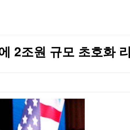
TV홈
무료방송
전체뉴스
이베이항 점검
증권
파트너스
경제
종목핫라인
추천 상
산업
이베이항 점검
경제
오늘의 
정치
생활경제
수익후기
국제
기업·CEO
이벤트
칼럼·연재
에 2조원 규모 초호화 
특집방송
전체 프로그램
채널/편성
지역별채널
)
편성표