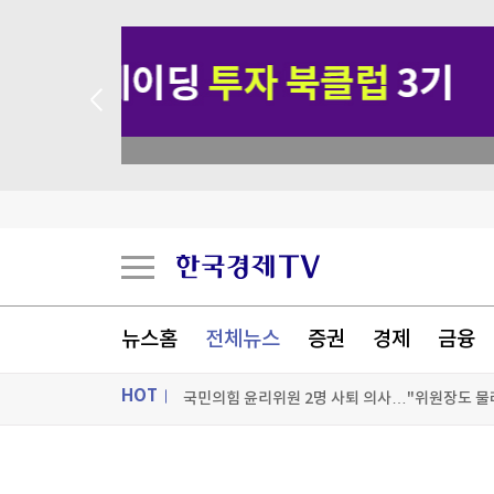
academy.co.kr
대만총통, '中침공대비' 연례 군사훈련 시찰…타
뉴스홈
전체뉴스
증권
경제
금융
국민의힘 윤리위원 2명 사퇴 의사…"위원장도 물
HOT
[포토+] 박정민, '멋짐 가득한 모습~'
"나야, '흑백요리사' 시즌3"
ON AIR
뉴스
[온에어] 마켓인사이트