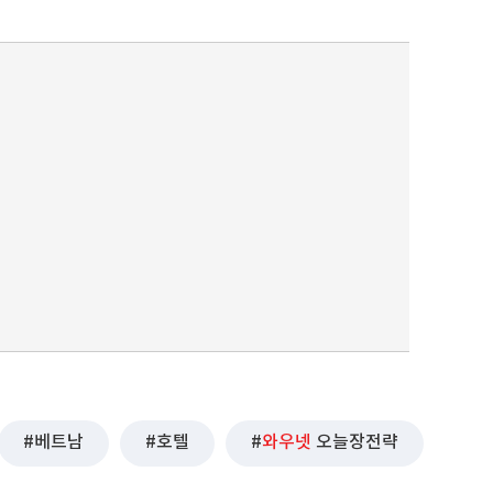
퀀텀
이더리움 클래식
9
베트남
호텔
와우넷
오늘장전략