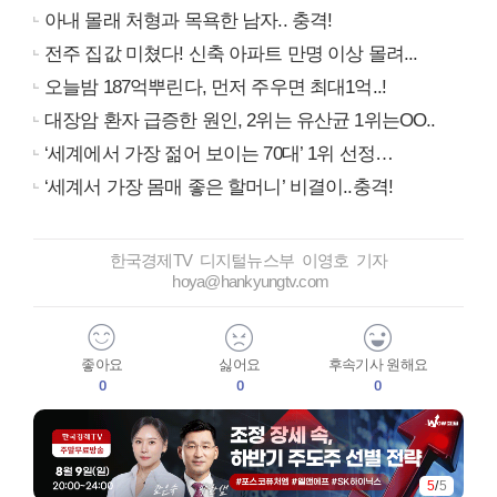
아내 몰래 처형과 목욕한 남자.. 충격!
전주 집값 미쳤다! 신축 아파트 만명 이상 몰려...
오늘밤 187억뿌린다, 먼저 주우면 최대1억..!
대장암 환자 급증한 원인, 2위는 유산균 1위는OO..
‘세계에서 가장 젊어 보이는 70대’ 1위 선정…
‘세계서 가장 몸매 좋은 할머니’ 비결이..충격!
한국경제TV 디지털뉴스부 이영호 기자
hoya@hankyungtv.com
좋아요
싫어요
후속기사 원해요
0
0
0
5
/
5