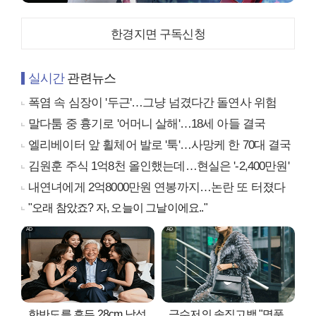
한경지면 구독신청
실시간
관련뉴스
폭염 속 심장이 '두근'…그냥 넘겼다간 돌연사 위험
말다툼 중 흉기로 '어머니 살해'…18세 아들 결국
엘리베이터 앞 휠체어 발로 '툭'…사망케 한 70대 결국
김원훈 주식 1억8천 올인했는데…현실은 '-2,400만원'
내연녀에게 2억8000만원 연봉까지…논란 또 터졌다
"오래 참았죠? 자, 오늘이 그날이에요.."
한반도를 흔든 28cm 남성
금수저의 솔직고백 "명품