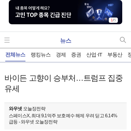
2
/
5
뉴스
홈
전체뉴스
랭킹뉴스
경제
증권
산업·IT
부동산
바이든 고향이 승부처…트럼프 집중
유세
와우넷
오늘장전략
스페이스X, 최대 9.1억주 보호예수 해제 우려 딛고 6.14%
급등 - 와우넷 오늘장전략