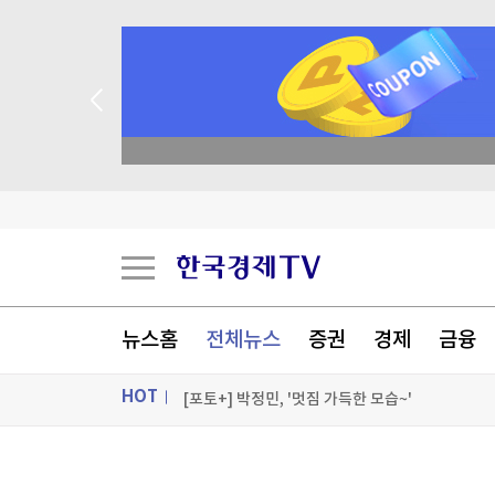
종목 무료 정밀 진단
'어닝 서프라이즈' 420% 날았는데…"3분기는 
"선생님 협박 용납 안 해"…현실판 '참교육' 시작
소니·TSMC, 日구마모토 이미지 센서 공정에 9조
뉴스홈
전체뉴스
증권
경제
금융
"中, 증시 변동성 확대에 빚투 제동…증권사 거래
HOT
[포토+] 박정민, '멋짐 가득한 모습~'
"나야, '흑백요리사' 시즌3"
ON AIR
뉴스
[온에어] 마켓인사이트