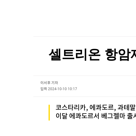
한국경제TV
뉴스홈
'어닝 서프라이즈' 420% 날았는데…"3분기는 
머니팜 모닝라이브
증권
굿모닝 작전
금융
'어닝 서프라이즈' 420% 날았는데…"3분기는 
오늘장 뭐사지?
부동산
[오후5시] 뉴스플러스
사회
온로드 (ON ROAD) 인사이트
글로벌경제
셀트리온 항암제
랭킹뉴스
이서후 기자
미네르바아카데미
증권 데이터
입력
2024-10-10 10:17
스페셜강의
특징주 뉴스
코스타리카, 에콰도르, 과테말
투자/재테크
매매신호 (랭킹100
이달 에콰도르서 베그젤마 출
부동산/세무
투자분석
산업
국내증시
[모집-3기-] 돈버는 트레이딩 투자 북클럽
환율