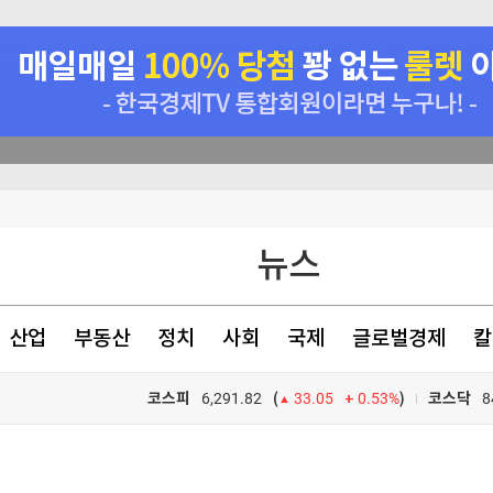
다르다" 반전 전망
뉴스
됐다
원 합작 투자
산업
부동산
정치
사회
국제
글로벌경제
칼
 심사 강화"
코스피
6,291.82
0.53%
)
코스닥
8
(
33.05
TV프로그램
와우