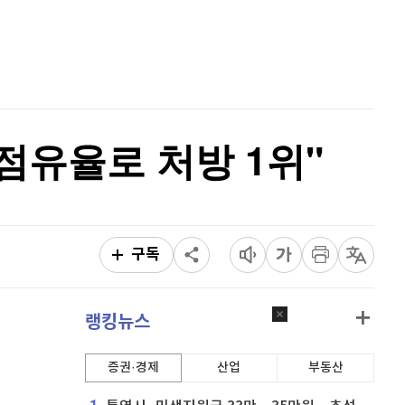
퀀텀
941
(
-0.75%
)
홈
AI추천
이더리움 클래식
9,125
(
-0.33%
)
품
마켓이슈
특징주
이벤트
비트코인
91,600,000
(
-0.01%
)
점유율로 처방 1위"
구독
랭킹뉴스
증권·경제
산업
부동산