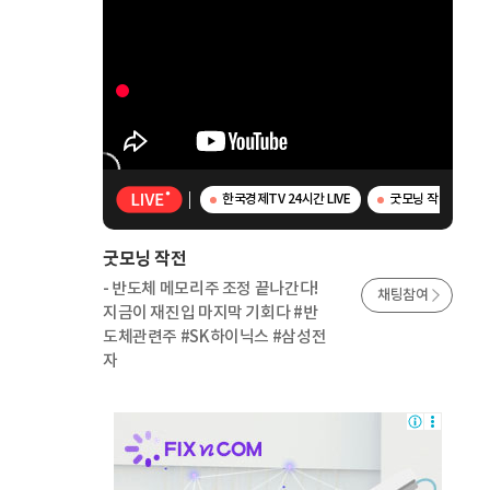
한국경제TV 24시간 LIVE
굿모닝 작전 - 반
굿모닝 작전
- 반도체 메모리주 조정 끝나간다!
채팅참여
지금이 재진입 마지막 기회다 #반
도체관련주 #SK하이닉스 #삼성전
자