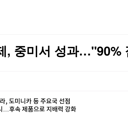
TV홈
무료방송
전체뉴스
다르다" 반전 전망
증권
파트너스
경제
종목핫라인
추천 상
산업
다르다" 반전 전망
경제
오늘의 
정치
생활경제
수익후기
국제
기업·CEO
이벤트
칼럼·연재
, 중미서 성과…"90% 
특집방송
전체 프로그램
채널/편성
지역별채널
라, 도미니카 등 주요국 선점
)
편성표
시…후속 제품으로 지배력 강화