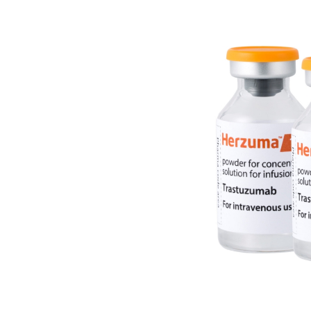
[할인50%] 한·미 투자 올인원 클래스
해외증시