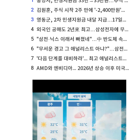
1
통영시, 민생지원금 33만→35만원…추석 전 푼다
2
김원훈, 주식 시작 2주 만에 '-2,400만원'…"차 한 대 값 날렸다"
3
영동군, 2차 민생지원금 내달 지급…17일부터 신청 접수
4
외국인 공매도 2년來 최고…삼성전자에 무슨일이 [B급기자의 B급리포트]
5
"삼전·닉스 이래서 빠졌네"…中 반도체 속사정 [B급기자의 B급리포트]
6
"무서운 경고 그 애널리스트 아냐?"…삼전닉스 놀라운 '뷰' 보니
7
'다음 단계를 대비하라'... 최고 애널리스트가 마이크로소프트 주식에 대해 조언
8
AMD와 엔비디아... 2026년 상승 이후 미국 정치인들이 매수하는 AI 칩 종목은?