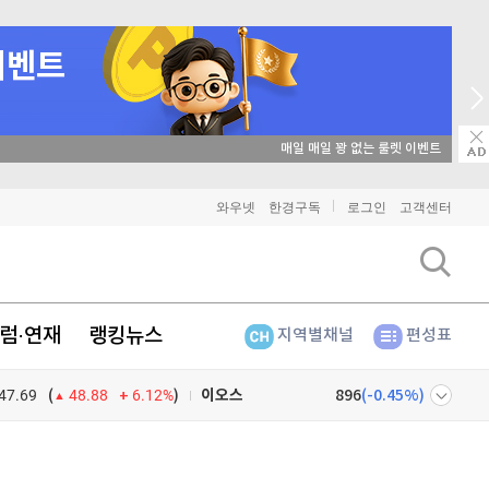
매일 매일 꽝 없는 룰렛 이벤트
비트코인
91,600,000
(
-0.01%
)
와우넷
한경구독
로그인
고객센터
이더리움
2,706,000
(
0.15%
)
리플
1,457
(
-0.41%
)
럼·연재
랭킹뉴스
지역별채널
편성표
비트코인 캐시
303,100
(
-0.8%
)
47.69
6.12%
)
이오스
896
(
-0.45%
)
(
48.88
비트코인 골드
1,313
(
-763.82%
)
넷
주식창