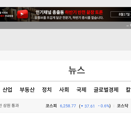
안 상원 통과
정치적 판결"
임 재추진
신 모델 무한제공
뉴스
산업
부동산
정치
사회
국제
글로벌경제
칼
안 상원 통과
코스피
6,258.77
0.6%
)
코스닥
(
37.61
안 상원 통과
TV프로그램
와우