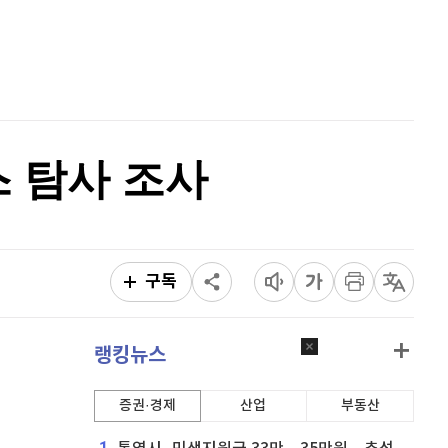
리플
1,439
(
-0.35%
)
홈
AI추천
비트코인 캐시
303,900
(
0.53%
)
품
마켓이슈
특징주
이벤트
이오스
896
(
-0.45%
)
비트코인 골드
1,313
(
-763.82%
)
 탐사 조사
퀀텀
916
(
0%
)
이더리움 클래식
9,115
(
-0.11%
)
비트코인
91,264,000
(
-0.09%
)
구독
랭킹뉴스
증권·경제
산업
부동산
1