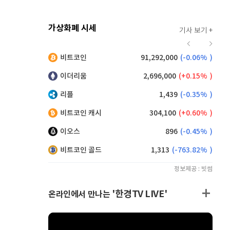
가상화폐 시세
기사 보기 +
916
(
0.00%
)
비트코인
91,292,000
(
-0.06%
)
9,125
(
0.00%
)
이더리움
2,696,000
(
0.15%
)
리플
1,439
(
-0.35%
)
비트코인 캐시
304,100
(
0.60%
)
이오스
896
(
-0.45%
)
비트코인 골드
1,313
(
-763.82%
)
정보제공 : 빗썸
'한경TV LIVE'
온라인에서 만나는