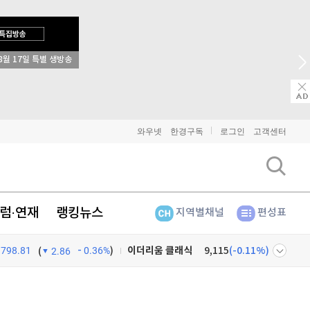
→ 2026 상반기 베스트 애널리스트 업종 분석
와우넷
한경구독
로그인
고객센터
럼·연재
랭킹뉴스
지역별채널
편성표
798.81
0.36%
)
비트코인
91,264,000
(
-0.09%
)
(
2.86
이더리움
2,694,000
(
0.07%
)
넷
주식창