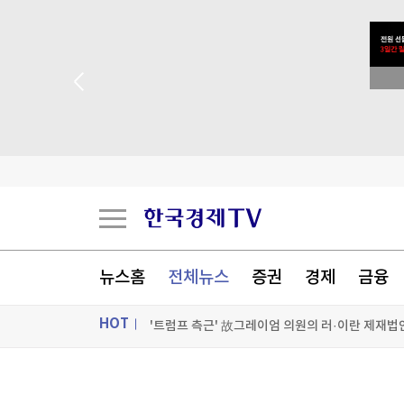
'트럼프 측근' 故그레이엄 의원의 러·이란 제재법
美법원, 백악관 연회장 공사에 또 제동…트럼프 "
트럼프, 대법원 제동에도 '눈엣가시' 연준 이사 해
시장지배력 노린 오픈AI, 챗GPT 무료고객에 최
[포토+] 박정민, '멋짐 가득한 모습~'
"나야, '흑백요리사' 시즌3"
[온에어] 경제전쟁 꾼 시즌3
뉴스홈
전체뉴스
증권
경제
금융
'트럼프 측근' 故그레이엄 의원의 러·이란 제재법
HOT
'트럼프 측근' 故그레이엄 의원의 러·이란 제재법
ON AIR
뉴스