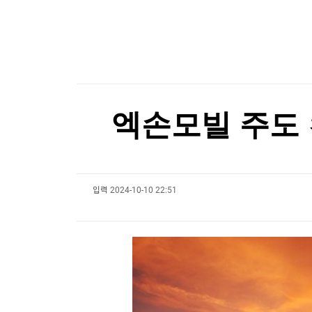
한국경제TV
뉴스홈
머니팜 모닝라이브
증권
굿모닝 작전
금융
오늘장 뭐사지?
부동산
[오후5시] 뉴스플러스
사회
온로드 (ON ROAD) 인사이트
글로벌경제
엑손모빌 주도 
랭킹뉴스
입력
2024-10-10 22:51
미네르바아카데미
증권 데이터
스페셜강의
특징주 뉴스
투자/재테크
매매신호 (랭킹100
부동산/세무
투자분석
산업
국내증시
[모집-3기-] 돈버는 트레이딩 투자 북클럽
환율