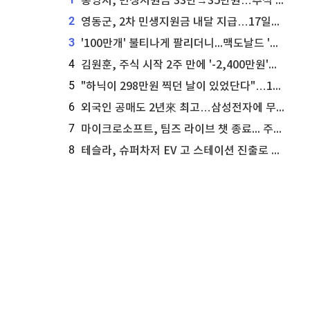
통영시, 민생지원금 33만→35만원…추석 전 푼다
2
영동군, 2차 민생지원금 내달 지급…17일부터 신청 접수
3
'100만개' 불티나게 팔리더니...맥도날드 '충주찰옥수수버거' 돌연 판매 종료
4
김원훈, 주식 시작 2주 만에 '-2,400만원'…"차 한 대 값 날렸다"
5
"하닉이 298만원 찍던 날이 있었단다"…100만 클릭 '전래동화' 정체
6
외국인 공매도 2년來 최고…삼성전자에 무슨일이 [B급기자의 B급리포트]
7
마이크로소프트, 팀즈 라이브 챗 종료... 주가는 상승세
8
테슬라, 슈퍼차저 EV 고 스테이션 진출로 주가 상승