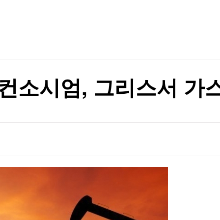
TV홈
무료방송
전체뉴스
증권
파트너스
경제
종목핫라인
추천 상
산업
경제
오늘의 
정치
생활경제
수익후기
국제
기업·CEO
이벤트
칼럼·연재
컨소시엄, 그리스서 가스
특집방송
전체 프로그램
채널/편성
지역별채널
)
편성표