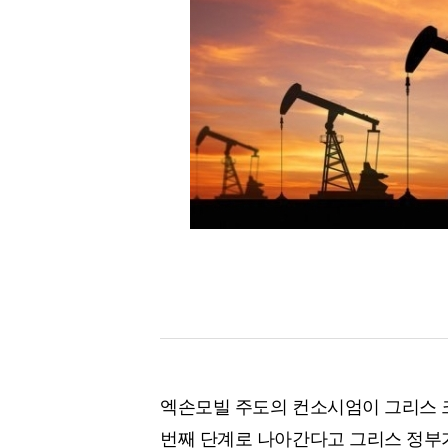
[할인50%] 한·미 투자 올인원 클래스
해외증시
엑손모빌 주도의 컨소시엄이 그리스 크
번째 단계로 나아간다고 그리스 정부가