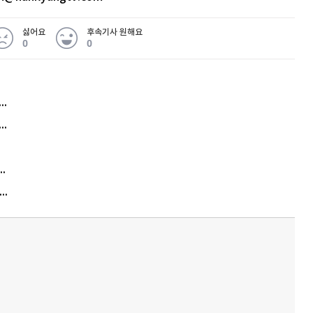
싫어요
후속기사 원해요
0
0
허지웅 "우리가 지지한 인간들이 이 꼴을"...또 소신 발언
아내 가출하자 성매매女 불러 음주, 아들 살해한 30대
김원훈 주식 1억8천 올인했는데…현실은 '-2,400만원'
"우리 애 사진 왜 적어요?" 민원 폭발…세상이 어쩌다