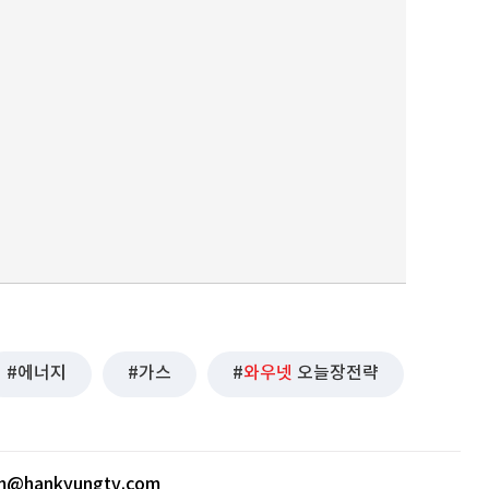
퀀텀
이더리움 클래식
에너지
가스
와우넷
오늘장전략
m@hankyungtv.com