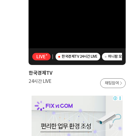
한국경제TV 24시간 LIVE
머니팜 모닝라이브 
한국경제TV
24시간 LIVE
채팅참여