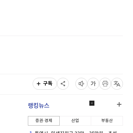
퀀텀
916
(
0%
)
홈
AI추천
이더리움 클래식
9,125
(
0%
)
품
마켓이슈
특징주
이벤트
비트코인
91,360,000
(
0.01%
)
구독
랭킹뉴스
증권·경제
산업
부동산