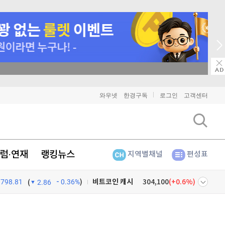
매일 매일 꽝 없는 룰렛 이벤트
비트코인
91,360,000
(
0.01%
)
와우넷
한경구독
로그인
고객센터
이더리움
2,691,000
(
-0.04%
)
리플
1,440
(
-0.28%
)
럼·연재
랭킹뉴스
지역별채널
편성표
비트코인 캐시
304,100
(
0.6%
)
798.81
0.36%
)
이오스
896
(
-0.45%
)
(
2.86
비트코인 골드
1,313
(
-763.82%
)
넷
주식창