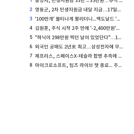
1
통영시, 민생지원금 33만→35만원…추석 전 푼다
2
영동군, 2차 민생지원금 내달 지급…17일부터 신청 접수
3
'100만개' 불티나게 팔리더니...맥도날드 '충주찰옥수수버거' 돌연 판매 종료
4
김원훈, 주식 시작 2주 만에 '-2,400만원'…"차 한 대 값 날렸다"
5
"하닉이 298만원 찍던 날이 있었단다"…100만 클릭 '전래동화' 정체
6
외국인 공매도 2년來 최고…삼성전자에 무슨일이 [B급기자의 B급리포트]
7
제프리스, 스페이스X-테슬라 합병 추측에 대한 트래커 주식 가능성 분석
8
마이크로소프트, 팀즈 라이브 챗 종료... 주가는 상승세