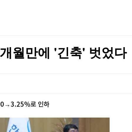
TV홈
무료방송
전체뉴스
자의 B급리포트]
증권
파트너스
경제
종목핫라인
추천 상
산업
자의 B급리포트]
경제
오늘의 
정치
생활경제
수익후기
국제
기업·CEO
이벤트
칼럼·연재
2개월만에 '긴축' 벗었다
특집방송
전체 프로그램
채널/편성
지역별채널
50→3.25%로 인하
)
편성표