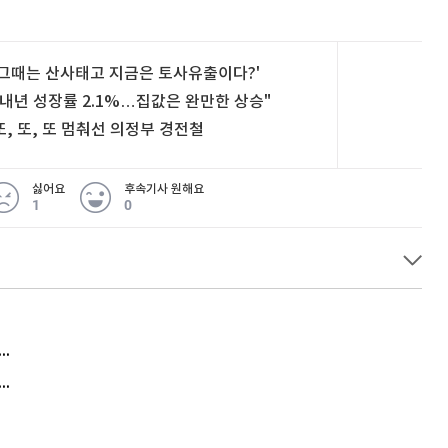
'그때는 산사태고 지금은 토사유출이다?'
"내년 성장률 2.1%…집값은 완만한 상승"
또, 또, 또 멈춰선 의정부 경전철
싫어요
후속기사 원해요
1
0
허지웅 "우리가 지지한 인간들이 이 꼴을"...또 소신 발언
아내 가출하자 성매매女 불러 음주, 아들 살해한 30대
김원훈 주식 1억8천 올인했는데…현실은 '-2,400만원'