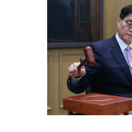
[할인50%] 한·미 투자 올인원 클래스
해외증시