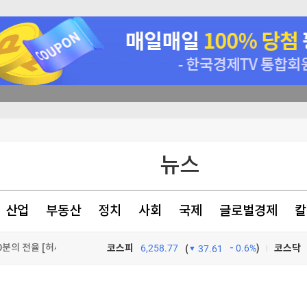
자의 B급리포트]
뉴스
영전략]
 잠정합의"
산업
부동산
정치
사회
국제
글로벌경제
칼
재즈야 클래식이야? 완벽주의자 라벨이 빚어낸 20분의 전율 [허세민의 제철 클래식]
코스피
6,258.77
0.6%
)
코스닥
(
37.61
TV프로그램
와우