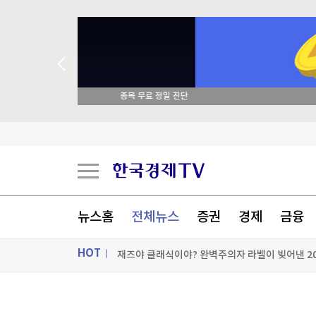
종목 무료 정밀 진단
중국 반도체, 비싸지만 비싸지 않은 이유 [B급기
홍명보 논란이 남긴 리더십의 질문 [김한솔의 경
캐나다 매체 "加, 무역협상서 美 통상요구 수용해
뉴스홈
전체뉴스
증권
경제
금융
HOT
[포토+] 박정민, '멋짐 가득한 모습~'
"나야, '흑백요리사' 시즌3"
ON AIR
뉴스
[온에어] 국고처 1부