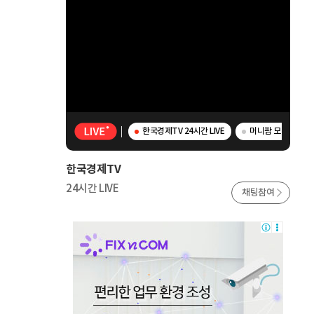
한국경제TV 24시간 LIVE
머니팜 모닝라이브 
한국경제TV
24시간 LIVE
채팅참여