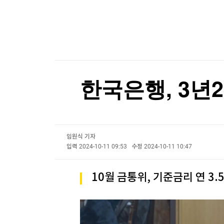
한국경제TV
뉴스홈
중국 반도체, 비싸지만 비싸지 않은 이유 [B급기
머니팜 모닝라이브
증권
굿모닝 작전
금융
중국 반도체, 비싸지만 비싸지 않은 이유 [B급기
오늘장 뭐사지?
부동산
[오후5시] 뉴스플러스
사회
온로드 (ON ROAD) 인사이트
글로벌경제
한국은행, 3년
랭킹뉴스
임원식 기자
미네르바아카데미
증권 데이터
입력
2024-10-11 09:53
수정
2024-10-11 10:47
스페셜강의
특징주 뉴스
10월 금통위, 기준금리 연 3.
투자/재테크
매매신호 (랭킹100
부동산/세무
투자분석
산업
국내증시
[모집-3기-] 돈버는 트레이딩 투자 북클럽
환율