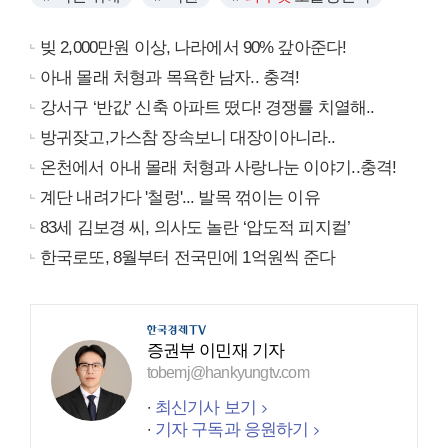
빚 2,000만원 이상, 나라에서 90% 갚아준다!
아내 몰래 처형과 목욕한 남자.. 충격!
강서구 ‘반값’ 신축 아파트 떴다! 경쟁률 치열해..
방귀잦고,가스참 장속보니 대장이아니라..
온천에서 아내 몰래 처형과 사랑나눈 이야기..충격!
계단 내려가다 '철렁'... 발목 꺾이는 이유
83세 김보경 씨, 의사도 놀란 ‘압도적 피지컬’
한국로또, 8월부터 전국민에 1억원씩 준다
증권부 이민재 기자
tobemj@hankyungtv.com
최신기사 보기
기자 구독과 응원하기