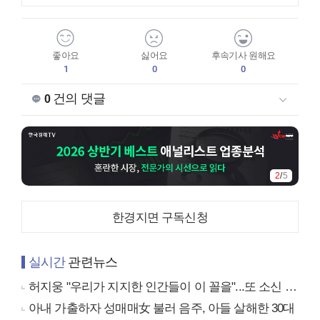
좋아요
싫어요
후속기사 원해요
1
0
0
건의 댓글
0
3
/
5
한경지면 구독신청
실시간
관련뉴스
허지웅 "우리가 지지한 인간들이 이 꼴을"...또 소신 발언
아내 가출하자 성매매女 불러 음주, 아들 살해한 30대