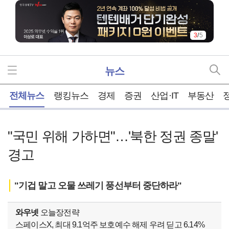
4
/
5
뉴스
홈
전체뉴스
랭킹뉴스
경제
증권
산업·IT
부동산
"국민 위해 가하면"…'북한 정권 종말'
경고
"기겁 말고 오물 쓰레기 풍선부터 중단하라"
와우넷
오늘장전략
스페이스X, 최대 9.1억주 보호예수 해제 우려 딛고 6.14%