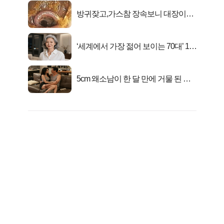
방귀잦고,가스참 장속보니 대장이아
니라..
‘세계에서 가장 젊어 보이는 70대’ 1위
선정…
5cm 왜소남이 한 달 만에 거물 된 사
연