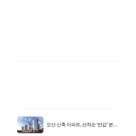
오산 신축 아파트, 선착순 ‘반값’ 분양
시작..