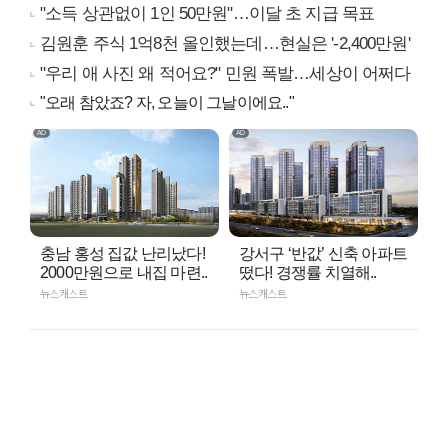
"소득 상관없이 1인 50만원"…이달 초 지급 목표
김원훈 주식 1억8천 올인했는데…현실은 '-2,400만원'
"우리 애 사진 왜 적어요?" 민원 폭발…세상이 어쩌다
"오래 참았죠? 자, 오늘이 그날이에요.."
충남 홍성 집값 난리났다!
강서구 ‘반값’ 신축 아파트
2000만원으로 내집 마련..
떴다! 경쟁률 치열해..
뉴스캐스트
뉴스캐스트