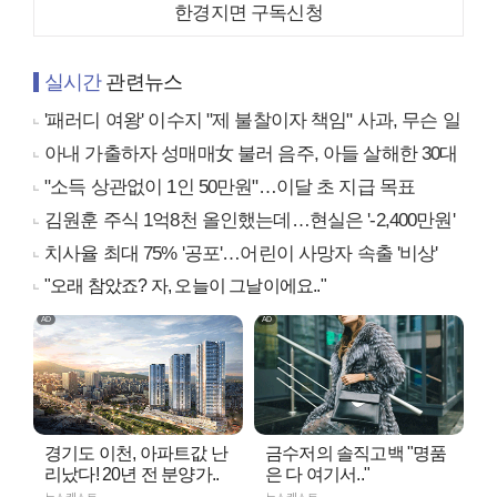
한경지면 구독신청
실시간
관련뉴스
'패러디 여왕' 이수지 "제 불찰이자 책임" 사과, 무슨 일
아내 가출하자 성매매女 불러 음주, 아들 살해한 30대
"소득 상관없이 1인 50만원"…이달 초 지급 목표
김원훈 주식 1억8천 올인했는데…현실은 '-2,400만원'
치사율 최대 75% '공포'…어린이 사망자 속출 '비상'
"오래 참았죠? 자, 오늘이 그날이에요.."
경기도 이천, 아파트값 난
금수저의 솔직고백 "명품
리났다! 20년 전 분양가..
은 다 여기서.."
뉴스캐스트
뉴스캐스트