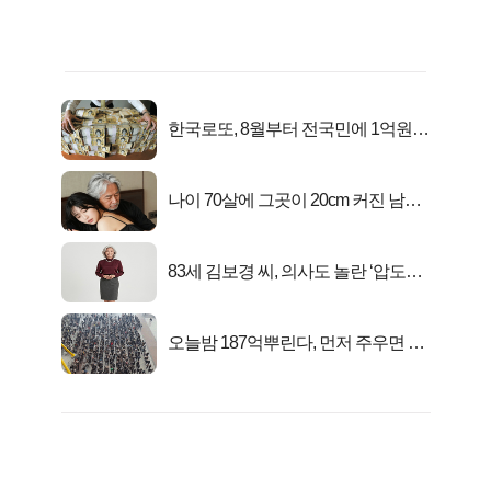
한국로또, 8월부터 전국민에 1억원씩
준다
나이 70살에 그곳이 20cm 커진 남자..
충격!
83세 김보경 씨, 의사도 놀란 ‘압도적
피지컬’
오늘밤 187억뿌린다, 먼저 주우면 최
대1억..!