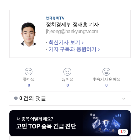
정치경제부 정재홍 기자
jhjeong@hankyungtv.com
최신기사 보기
기자 구독과 응원하기
좋아요
싫어요
후속기사 원해요
0
0
0
건의 댓글
0
1
/
2