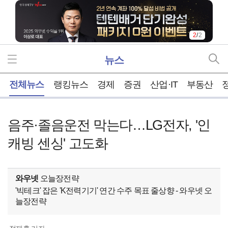
2
/
2
뉴스
홈
전체뉴스
랭킹뉴스
경제
증권
산업·IT
부동산
음주·졸음운전 막는다…LG전자, '인
캐빙 센싱' 고도화
와우넷
오늘장전략
'빅테크' 잡은 'K전력기기' 연간 수주 목표 줄상향 - 와우넷 오
늘장전략