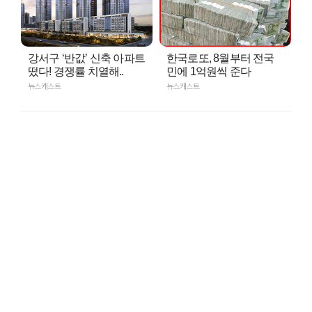
강서구 ‘반값’ 신축 아파트
한국로또, 8월부터 전국
떴다! 경쟁률 치열해..
민에 1억원씩 준다
뉴스캐스트
뉴스캐스트