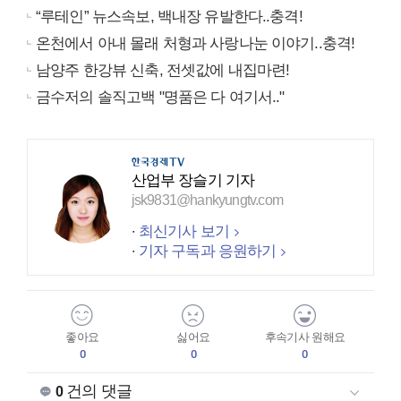
“루테인” 뉴스속보, 백내장 유발한다..충격!
온천에서 아내 몰래 처형과 사랑나눈 이야기..충격!
남양주 한강뷰 신축, 전셋값에 내집마련!
금수저의 솔직고백 "명품은 다 여기서.."
산업부 장슬기 기자
jsk9831@hankyungtv.com
최신기사 보기
기자 구독과 응원하기
좋아요
싫어요
후속기사 원해요
0
0
0
건의 댓글
0