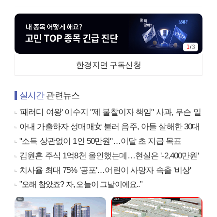
1
/
3
한경지면 구독신청
실시간
관련뉴스
'패러디 여왕' 이수지 "제 불찰이자 책임" 사과, 무슨 일
아내 가출하자 성매매女 불러 음주, 아들 살해한 30대
"소득 상관없이 1인 50만원"…이달 초 지급 목표
김원훈 주식 1억8천 올인했는데…현실은 '-2,400만원'
치사율 최대 75% '공포'…어린이 사망자 속출 '비상'
"오래 참았죠? 자, 오늘이 그날이에요.."