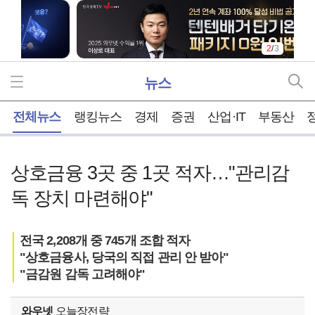
2
/
3
뉴스
홈
전체뉴스
랭킹뉴스
경제
증권
산업·IT
부동산
상호금융 3곳 중 1곳 적자…"관리감
독 장치 마련해야"
전국 2,208개 중 745개 조합 적자
"상호금융사, 당국의 직접 관리 안 받아"
"금감원 감독 고려해야"
와우넷
오늘장전략