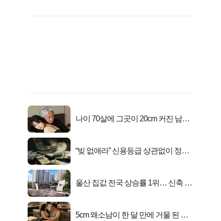
나이 70살에 그곳이 20cm 커진 남자..
충격!
“빚 없애라” 신용등급 상관없이 정부
서 2억지원!
울산 집값 전국 상승률 1위… 신축 지
금 사라!
5cm 왜소남이 한 달 만에 거물 된 사