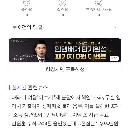
좋아요
싫어요
후속기사 원해요
0
0
0
건의 댓글
0
2
/
2
한경지면 구독신청
실시간
관련뉴스
'패러디 여왕' 이수지 "제 불찰이자 책임" 사과, 무슨 일
아내 가출하자 성매매女 불러 음주, 아들 살해한 30대
"소득 상관없이 1인 50만원"…이달 초 지급 목표
김원훈 주식 1억8천 올인했는데…현실은 '-2,400만원'