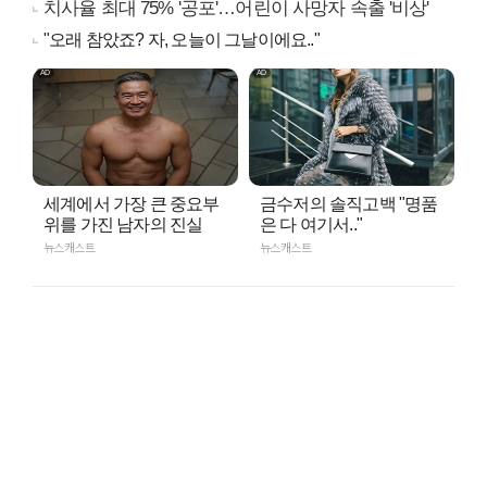
치사율 최대 75% '공포'…어린이 사망자 속출 '비상'
"오래 참았죠? 자, 오늘이 그날이에요.."
세계에서 가장 큰 중요부
금수저의 솔직고백 "명품
위를 가진 남자의 진실
은 다 여기서.."
뉴스캐스트
뉴스캐스트