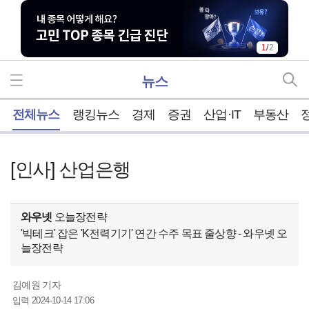
1
/
2
뉴스
홈
전체뉴스
랭킹뉴스
경제
증권
산업·IT
부동산
[인사] 산업은행
와우넷
오늘장전략
'빅테크' 잡은 'K전력기기' 연간 수주 목표 줄상향 - 와우넷 오
늘장전략
김예원 기자
2024-10-14 17:06
입력