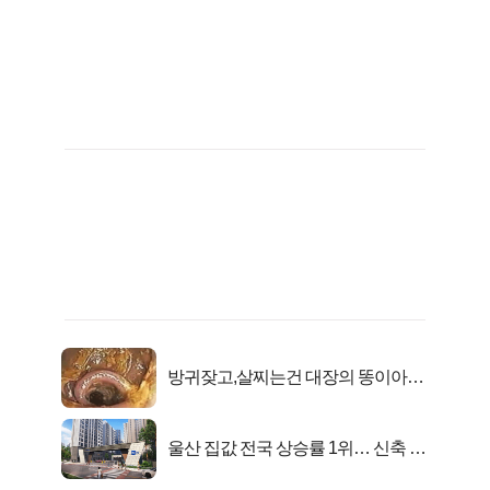
방귀잦고,살찌는건 대장의 똥이아니
라??
울산 집값 전국 상승률 1위… 신축 지
금 사라!