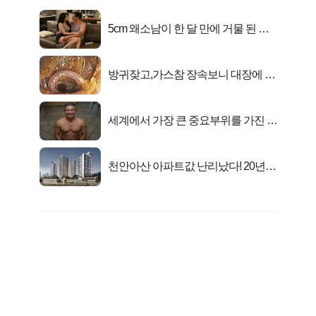
5cm 왜소남이 한 달 만에 거물 된 사
연
방귀잦고,가스참 장속보니 대장에 똥
이아니라...
세계에서 가장 큰 중요부위를 가진 남
자의 진실
천안아산 아파트값 난리났다! 20년
전 분양가..