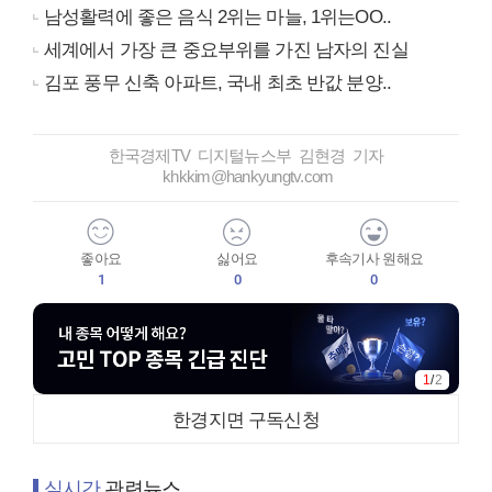
남성활력에 좋은 음식 2위는 마늘, 1위는OO..
세계에서 가장 큰 중요부위를 가진 남자의 진실
김포 풍무 신축 아파트, 국내 최초 반값 분양..
한국경제TV 디지털뉴스부 김현경 기자
khkkim@hankyungtv.com
좋아요
싫어요
후속기사 원해요
1
0
0
2
/
2
한경지면 구독신청
실시간
관련뉴스