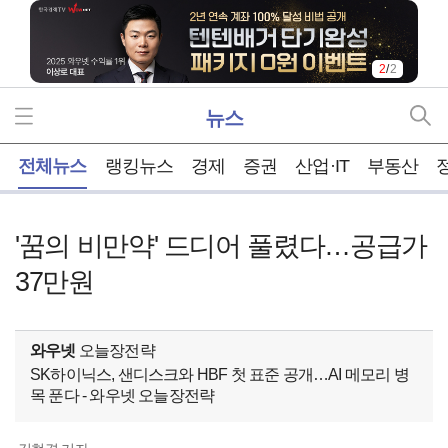
2
/
2
뉴스
홈
전체뉴스
랭킹뉴스
경제
증권
산업·IT
부동산
'꿈의 비만약' 드디어 풀렸다…공급가
37만원
와우넷
오늘장전략
SK하이닉스, 샌디스크와 HBF 첫 표준 공개…AI 메모리 병
목 푼다 - 와우넷 오늘장전략