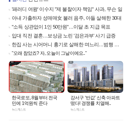
'패러디 여왕' 이수지 "제 불찰이자 책임" 사과, 무슨 일
아내 가출하자 성매매女 불러 음주, 아들 살해한 30대
"소득 상관없이 1인 50만원"…이달 초 지급 목표
입대 직전 결혼…보상금 노린 '검은과부' 사기 급증
한집 사는 시어머니 흉기로 살해한 며느리…범행 동기는
"오래 참았죠? 자, 오늘이 그날이에요.."
한국로또, 8월부터 전국
강서구 ‘반값’ 신축 아파트
민에 1억원씩 준다
떴다! 경쟁률 치열해..
뉴스캐스트
뉴스캐스트