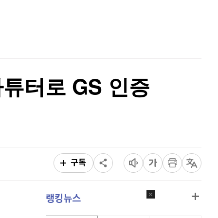
리플
1,506
(
-0.53%
)
홈
AI추천
비트코인 캐시
304,300
(
0.03%
)
품
마켓이슈
특징주
이벤트
이오스
896
(
-0.45%
)
비트코인 골드
1,313
(
-763.82%
)
아튜터로 GS 인증
퀀텀
914
(
0.22%
)
이더리움 클래식
9,255
(
0.43%
)
비트코인
91,684,000
(
0.02%
)
구독
랭킹뉴스