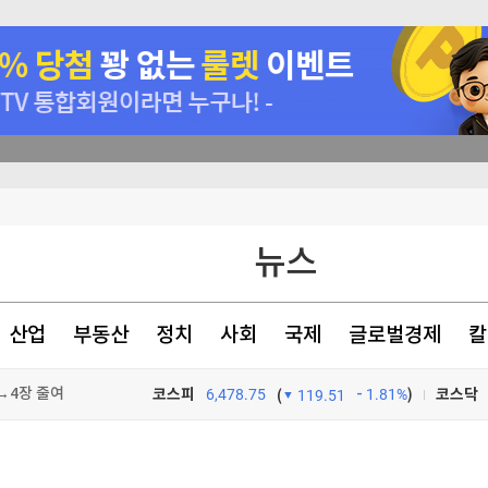
뉴스
장→4장 줄여
산업
부동산
정치
사회
국제
글로벌경제
칼
주가량 앞당겨져
코스피
6,478.75
1.81%
)
코스닥
(
119.51
공급 계약
TV프로그램
와우