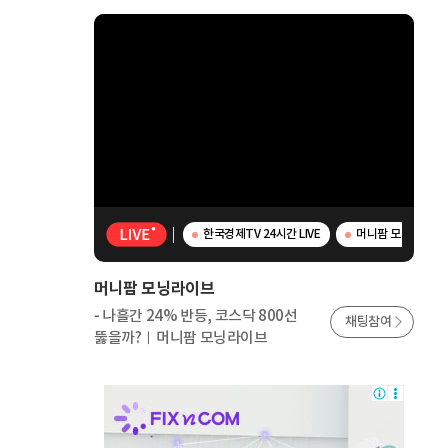
한국경제TV 24시간 LIVE
머니팜 모닝라이브 -
머니팜 모닝라이브
- 나흘간 24% 반등, 코스닥 800선
채팅참여
뚫을까?ㅣ머니팜 모닝라이브