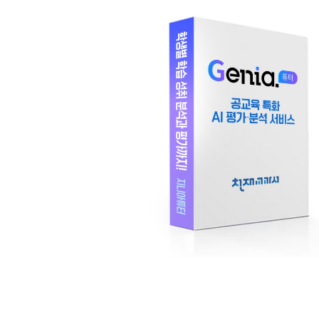
[할인50%] 한·미 투자 올인원 클래스
해외증시