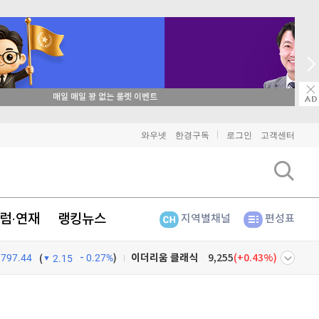
→ 온라인 투자교육은 미네르바아카데미 / minervaacademy.co.kr
와우넷
한경구독
로그인
고객센터
럼·연재
랭킹뉴스
지역별채널
편성표
797.44
0.27%
)
비트코인
91,684,000
(
0.02%
)
(
2.15
이더리움
2,706,000
(
1.42%
)
넷
주식창