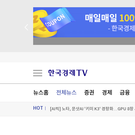
 꽝 없는 룰렛 이벤트
[AI픽] 노타, 문샷AI '키미 K3' 경량화…GPU 8
뉴스홈
전체뉴스
증권
경제
금융
한화 세계불꽃축제 내달 5일 개최…작년보다 3
삼성 갤럭시 Z 폴드8·플립8 오늘 공식 출시
HOT
가온전선, 싱가포르 육상교통청 전력 케이블 첫 
ON AIR
뉴스
[포토+] 박정민, '멋짐 가득한 모습~'