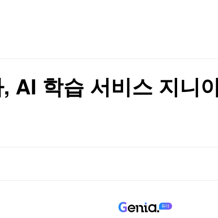
TV홈
무료방송
전체뉴스
증권
파트너스
경제
종목핫라인
추천 상
산업
경제
오늘의 
정치
장→4장 줄여
생활경제
수익후기
국제
기업·CEO
이벤트
장→4장 줄여
칼럼·연재
, AI 학습 서비스 지니
특집방송
전체 프로그램
채널/편성
지역별채널
)
편성표