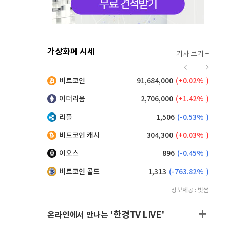
가상화폐 시세
기사 보기 +
914
(
0.22%
)
비트코인
91,684,000
(
0.02%
)
,255
(
0.43%
)
이더리움
2,706,000
(
1.42%
)
리플
1,506
(
-0.53%
)
비트코인 캐시
304,300
(
0.03%
)
이오스
896
(
-0.45%
)
비트코인 골드
1,313
(
-763.82%
)
정보제공 : 빗썸
'한경TV LIVE'
온라인에서 만나는