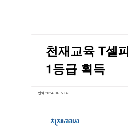
한국경제TV
뉴스홈
"나야, '흑백요리사' 시즌3"
머니팜 모닝라이브
증권
[온에어] 출발증시 1부
굿모닝 작전
금융
오늘장 뭐사지?
부동산
[AI픽] 노타, 문샷AI '키미 K3' 경량화…GPU 8
[오후5시] 뉴스플러스
사회
온로드 (ON ROAD) 인사이트
[AI픽] 노타, 문샷AI '키미 K3' 경량화…GPU 8
글로벌경제
천재교육 T셀파
랭킹뉴스
1등급 획득
미네르바아카데미
증권 데이터
입력
2024-10-15 14:03
스페셜강의
특징주 뉴스
투자/재테크
매매신호 (랭킹100
부동산/세무
투자분석
산업
국내증시
[모집-3기-] 돈버는 트레이딩 투자 북클럽
환율