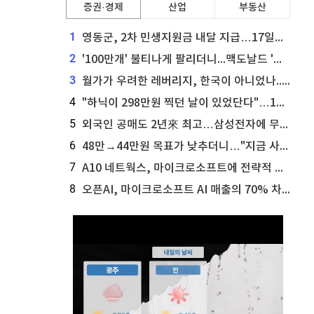
증권·경제
산업
부동산
1
영동군, 2차 민생지원금 내달 지급…17일부터 신청 접수
2
'100만개' 불티나게 팔리더니...맥도날드 '충주찰옥수수버거' 돌연 판매 종료
3
월가가 우려한 레버리지, 한국이 아니었나...'상황 인식' 못한 아셴브레너의 추락
4
"하닉이 298만원 찍던 날이 있었단다"…100만 클릭 '전래동화' 정체
5
외국인 공매도 2년來 최고…삼성전자에 무슨일이 [B급기자의 B급리포트]
6
48만→44만원 목표가 낮추더니…"지금 사라, 70% 오른다"는 종목
7
A10 네트웍스, 마이크로소프트에 전략적 지분 워런트 발행
8
오픈AI, 마이크로소프트 AI 매출의 70% 차지할 전망