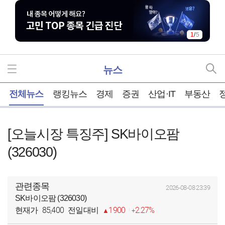
1
/
5
뉴스
홈
전체뉴스
랭킹뉴스
경제
증권
산업·IT
부동산
[오늘시장 특징주] SK바이오팜
(326030)
관련종목
2026-08-08 23:39
SK바이오팜 (326030)
85,400
1900
2.27%
현재가
전일대비