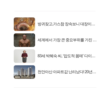
방귀잦고,가스참 장속보니 대장이아
니라..
세계에서 가장 큰 중요부위를 가진 남
자의 진실
83세 박혜숙 씨, ‘압도적 몸매’ 다이어
트 신 등극
천안아산 아파트값 난리났다! 20년
전 분양가..