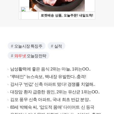
오늘시장 특징주
실적
와우넷
오늘장전략
남성활력에 좋은 음식 2위는 마늘, 1위는OO..
“루테인” 뉴스속보, 백내장 유발한다..충격!
강서구 ‘반값’ 신축 아파트 떴다! 경쟁률 치열해..
대장암 환자 급증한 원인, 2위는 유산균 1위는OO..
김포 풍무 신축 아파트, 국내 최초 반값 분양..
83세 박혜숙 씨, ‘압도적 몸매’ 다이어트 신 등극