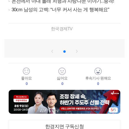
온천에서 아내 몰래 처형과 사랑나눈 이야기..충격!
30cm 남성의 고백: “너무 커서 사는 게 행복해요”
한국경제TV
좋아요
싫어요
후속기사 원해요
0
0
0
5
/
5
한경지면 구독신청