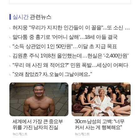
실시간
관련뉴스
허지웅 "우리가 지지한 인간들이 이 꼴을"...또 소신 발언
말다툼 중 흉기로 '어머니 살해'…18세 아들 결국
"소득 상관없이 1인 50만원"…이달 초 지급 목표
김원훈 주식 1억8천 올인했는데…현실은 '-2,400만원'
"우리 애 사진 왜 적어요?" 민원 폭발…세상이 어쩌다
"오래 참았죠? 자, 오늘이 그날이에요.."
세계에서 가장 큰 중요부
30cm 남성의 고백: “너무
위를 가진 남자의 진실
커서 사는 게 행복해요”
뉴스캐스트
뉴스캐스트