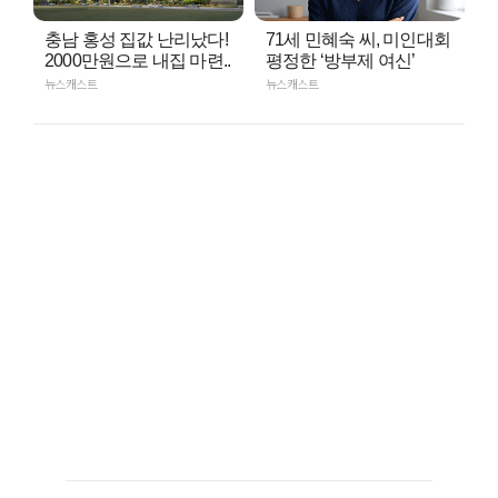
충남 홍성 집값 난리났다!
71세 민혜숙 씨, 미인대회
2000만원으로 내집 마련..
평정한 ‘방부제 여신’
뉴스캐스트
뉴스캐스트