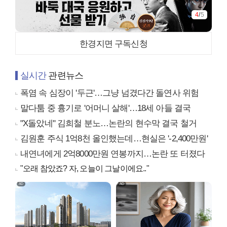
4
/
5
한경지면 구독신청
실시간
관련뉴스
폭염 속 심장이 '두근'…그냥 넘겼다간 돌연사 위험
말다툼 중 흉기로 '어머니 살해'…18세 아들 결국
"X돌았네" 김희철 분노…논란의 현수막 결국 철거
김원훈 주식 1억8천 올인했는데…현실은 '-2,400만원'
내연녀에게 2억8000만원 연봉까지…논란 또 터졌다
"오래 참았죠? 자, 오늘이 그날이에요.."