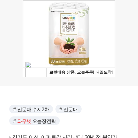
전문대 수시2차
전문대
와우넷
오늘장전략
경기도 이천, 아파트값 난리났다! 20년 전 분양가..