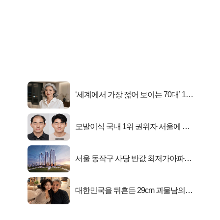
‘세계에서 가장 젊어 보이는 70대’ 1위
선정…
모발이식 국내 1위 권위자 서울에 있
었다..
서울 동작구 사당 반값 최저가아파트
마지막...
대한민국을 뒤흔든 29cm 괴물남의
진실