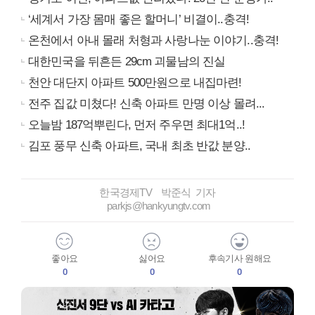
‘세계서 가장 몸매 좋은 할머니’ 비결이..충격!
온천에서 아내 몰래 처형과 사랑나눈 이야기..충격!
대한민국을 뒤흔든 29cm 괴물남의 진실
천안 대단지 아파트 500만원으로 내집마련!
전주 집값 미쳤다! 신축 아파트 만명 이상 몰려...
오늘밤 187억뿌린다, 먼저 주우면 최대1억..!
김포 풍무 신축 아파트, 국내 최초 반값 분양..
한국경제TV 박준식 기자
parkjs@hankyungtv.com
좋아요
싫어요
후속기사 원해요
0
0
0