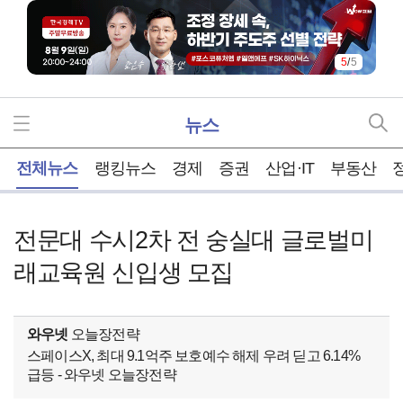
5
/
5
뉴스
홈
전체뉴스
랭킹뉴스
경제
증권
산업·IT
부동산
전문대 수시2차 전 숭실대 글로벌미
래교육원 신입생 모집
와우넷
오늘장전략
스페이스X, 최대 9.1억주 보호예수 해제 우려 딛고 6.14%
급등 - 와우넷 오늘장전략