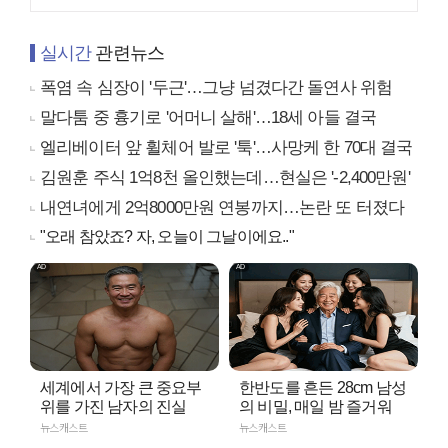
실시간
관련뉴스
폭염 속 심장이 '두근'…그냥 넘겼다간 돌연사 위험
말다툼 중 흉기로 '어머니 살해'…18세 아들 결국
엘리베이터 앞 휠체어 발로 '툭'…사망케 한 70대 결국
김원훈 주식 1억8천 올인했는데…현실은 '-2,400만원'
내연녀에게 2억8000만원 연봉까지…논란 또 터졌다
"오래 참았죠? 자, 오늘이 그날이에요.."
세계에서 가장 큰 중요부
한반도를 흔든 28cm 남성
위를 가진 남자의 진실
의 비밀, 매일 밤 즐거워
뉴스캐스트
뉴스캐스트