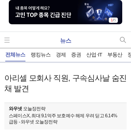
1
/
5
뉴스
홈
전체뉴스
랭킹뉴스
경제
증권
산업·IT
부동산
아리셀 모회사 직원, 구속심사날 숨진
채 발견
와우넷
오늘장전략
스페이스X, 최대 9.1억주 보호예수 해제 우려 딛고 6.14%
급등 - 와우넷 오늘장전략