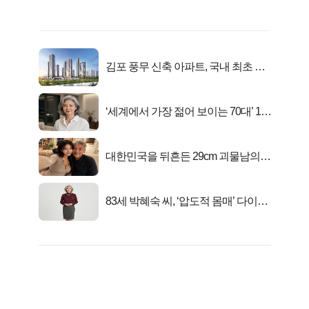
김포 풍무 신축 아파트, 국내 최초 반
값 분양..
‘세계에서 가장 젊어 보이는 70대’ 1위
선정…
대한민국을 뒤흔든 29cm 괴물남의
진실
83세 박혜숙 씨, ‘압도적 몸매’ 다이어
트 신 등극