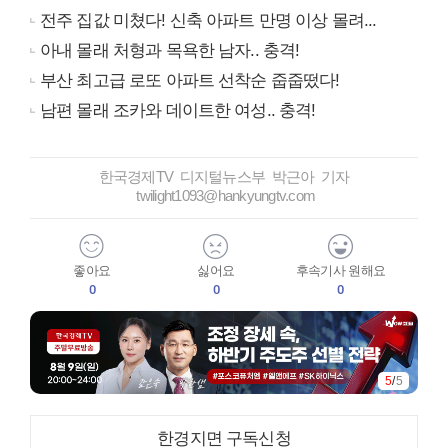
전주 집값 미쳤다! 신축 아파트 만명 이상 몰려...
아내 몰래 처형과 목욕한 남자.. 충격!
부산 최고급 로또 아파트 선착순 줍줍떴다!
남편 몰래 조카와 데이트한 여성.. 충격!
한국경제TV 디지털뉴스부 박근아 기자
twilight1093@hankyungtv.com
좋아요
싫어요
후속기사 원해요
0
0
0
5
/
5
한경지면 구독신청